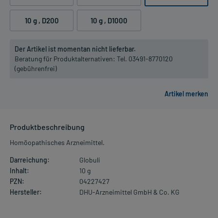
10 g
, D200
10 g
, D1000
Der Artikel ist momentan nicht lieferbar.
Beratung für Produktalternativen:
Tel. 03491-8770120
(gebührenfrei)
Produktbeschreibung
Homöopathisches Arzneimittel.
Darreichung:
Globuli
Inhalt:
10 g
PZN:
04227427
Hersteller:
DHU-Arzneimittel GmbH & Co. KG