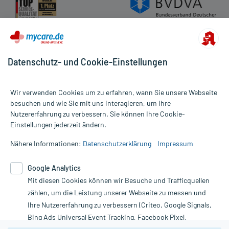
Datenschutz- und Cookie-Einstellungen
Wir verwenden Cookies um zu erfahren, wann Sie unsere Webseite
besuchen und wie Sie mit uns interagieren, um Ihre
Nutzererfahrung zu verbessern. Sie können Ihre Cookie-
Alle Preise gelten inkl. MwSt., ggf. zzgl. Versandkosten
Einstellungen jederzeit ändern.
Informationen auf dieser Website werden ausschließlich für
informative Zwecke zur Verfügung gestellt. Sie ersetzen keinesfalls
Nähere Informationen:
Datenschutzerklärung
Impressum
die Untersuchung und Behandlung durch einen Arzt. Bitte
beachten Sie, dass hierdurch weder Diagnosen gestellt noch
Google Analytics
Therapien eingeleitet werden können. | Diese Webseite benutzt
Mit diesen Cookies können wir Besuche und Trafficquellen
Google Analytics. Lesen Sie bitte dazu die wichtigen Hinweise in
unserer Datenschutzerklärung. Für den Widerruf einer Bestellung
zählen, um die Leistung unserer Webseite zu messen und
nutzen Sie das Formular:
Ihre Nutzererfahrung zu verbessern (Criteo, Google Signals,
Bing Ads Universal Event Tracking, Facebook Pixel,
Vertrag widerrufen