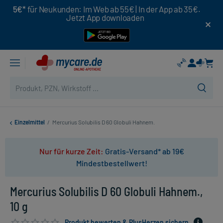
5€*
für Neukunden: Im Web ab 55€ | In der App ab 35€.
Jetzt App downloaden
Einzelmittel
/
Mercurius Solubilis D 60 Globuli Hahnem.
Nur für kurze Zeit:
Gratis-Versand* ab 19€
Mindestbestellwert!
Mercurius Solubilis D 60 Globuli Hahnem.,
10 g
Produkt bewerten & PlusHerzen sichern