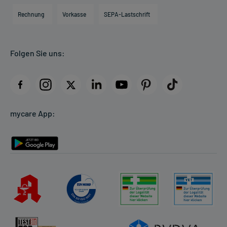
Engagement
Direktabrechnung PKV
Rechnung
Vorkasse
SEPA-Lastschrift
Partner
Apotheke vor Ort
Kundenbewertungen
Folgen Sie uns:
AGB
Impressum
Datenschutz
Cookie-Einstellungen
mycare App:
Rückgabe/Widerruf
Barrierefreiheitserklärung