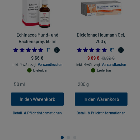
Echinacea Mund- und
Diclofenac Heumann Gel,
Rachenspray, 50 ml
200 g
5.0
5.0
1
*
8
*
9,66 €
9,89 €
19,92 €
inkl. MwSt.
zzgl.
Versandkosten
inkl. MwSt.
zzgl.
Versandkosten
Lieferbar
Lieferbar
In den Warenkorb
In den Warenkorb
Detail- & Pflichtinformationen
Detail- & Pflichtinformationen