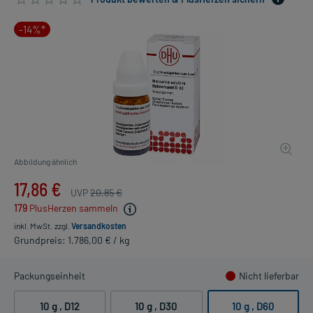
-14%*
Abbildung ähnlich
17,86 €
UVP
20,85 €
179
PlusHerzen sammeln
inkl. MwSt.
zzgl.
Versandkosten
Grundpreis: 1.786,00 € / kg
Packungseinheit
Nicht lieferbar
10 g
, D12
10 g
, D30
10 g
, D60