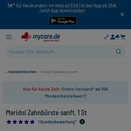
5€*
für Neukunden: Im Web ab 55€ | In der App ab 35€.
Jetzt App downloaden
Handzahnbürsten
/
Meridol Zahnbürste sanft
Nur für kurze Zeit:
Gratis-Versand* ab 19€
Mindestbestellwert!
Meridol Zahnbürste sanft, 1 St
5.0
1 Kundenbewertung*