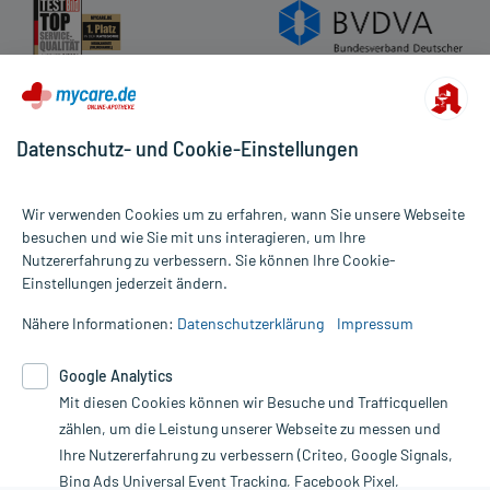
Datenschutz- und Cookie-Einstellungen
Wir verwenden Cookies um zu erfahren, wann Sie unsere Webseite
besuchen und wie Sie mit uns interagieren, um Ihre
Nutzererfahrung zu verbessern. Sie können Ihre Cookie-
Alle Preise gelten inkl. MwSt., ggf. zzgl. Versandkosten
Einstellungen jederzeit ändern.
Informationen auf dieser Website werden ausschließlich für
informative Zwecke zur Verfügung gestellt. Sie ersetzen keinesfalls
Nähere Informationen:
Datenschutzerklärung
Impressum
die Untersuchung und Behandlung durch einen Arzt. Bitte
beachten Sie, dass hierdurch weder Diagnosen gestellt noch
Google Analytics
Therapien eingeleitet werden können. | Diese Webseite benutzt
Mit diesen Cookies können wir Besuche und Trafficquellen
Google Analytics. Lesen Sie bitte dazu die wichtigen Hinweise in
unserer Datenschutzerklärung. Für den Widerruf einer Bestellung
zählen, um die Leistung unserer Webseite zu messen und
nutzen Sie das Formular:
Ihre Nutzererfahrung zu verbessern (Criteo, Google Signals,
Bing Ads Universal Event Tracking, Facebook Pixel,