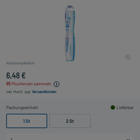
Abbildung ähnlich
6,48 €
65
PlusHerzen sammeln
inkl. MwSt.
zzgl.
Versandkosten
Packungseinheit
Lieferbar
1 St
2 St