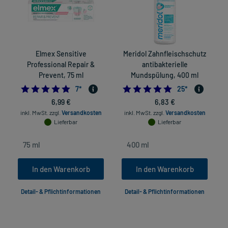
Elmex Sensitive
Meridol Zahnfleischschutz
Professional Repair &
antibakterielle
Prevent, 75 ml
Mundspülung, 400 ml
5.0
4.96
7
*
25
*
6,99 €
6,83 €
inkl. MwSt.
zzgl.
Versandkosten
inkl. MwSt.
zzgl.
Versandkosten
Lieferbar
Lieferbar
In den Warenkorb
In den Warenkorb
Detail- & Pflichtinformationen
Detail- & Pflichtinformationen