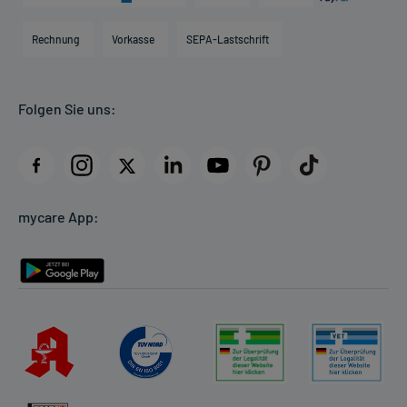
Karriere
Hilfsmittelbox
Engagement
Direktabrechnung PKV
Rechnung
Vorkasse
SEPA-Lastschrift
Partner
Apotheke vor Ort
Kundenbewertungen
Folgen Sie uns:
AGB
Impressum
Datenschutz
Cookie-Einstellungen
mycare App:
Rückgabe/Widerruf
Barrierefreiheitserklärung