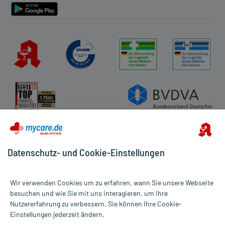
Datenschutz- und Cookie-Einstellungen
Wir verwenden Cookies um zu erfahren, wann Sie unsere Webseite
besuchen und wie Sie mit uns interagieren, um Ihre
Nutzererfahrung zu verbessern. Sie können Ihre Cookie-
Alle Preise gelten inkl. MwSt., ggf. zzgl. Versandkosten
Einstellungen jederzeit ändern.
Informationen auf dieser Website werden ausschließlich für