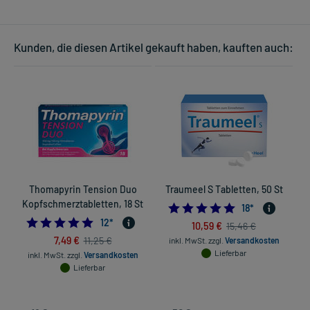
Kunden, die diesen Artikel gekauft haben, kauften auch:
Thomapyrin Tension Duo
Traumeel S Tabletten, 50 St
Kopfschmerztabletten, 18 St
4.94444444444
18
*
4.916666666666667
12
*
10,59 €
15,46 €
7,49 €
11,25 €
inkl. MwSt.
zzgl.
Versandkosten
Lieferbar
inkl. MwSt.
zzgl.
Versandkosten
Lieferbar