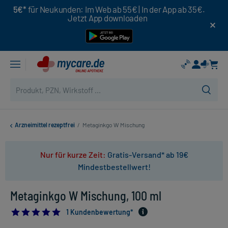
5€*
für Neukunden: Im Web ab 55€ | In der App ab 35€.
Jetzt App downloaden
Arzneimittel rezeptfrei
/
Metaginkgo W Mischung
Nur für kurze Zeit:
Gratis-Versand* ab 19€
Mindestbestellwert!
Metaginkgo W Mischung, 100 ml
5.0
1 Kundenbewertung*