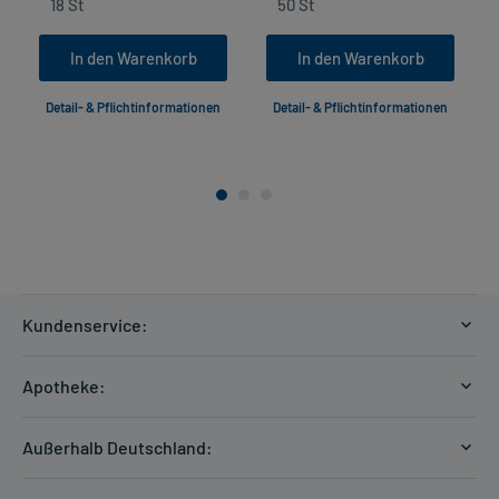
In den Warenkorb
In den Warenkorb
Detail- & Pflichtinformationen
Detail- & Pflichtinformationen
Kundenservice:
Versandkosten
Apotheke:
Zahlungsarten
Ratgeber
Kontakt
Außerhalb Deutschland:
E-Rezept
FAQ
Versandkosten Schweiz
Papierrezept einlösen