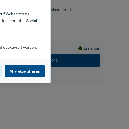
143354
censia Diabetes Care Deutschland GmbH
 auf Webseiten zu
irion, Youtube-Social
sammeln
t deaktiviert werden.
Lieferbar
In den Warenkorb
Alle akzeptieren