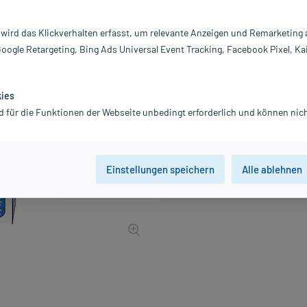
PZN:
12
Hersteller:
As
 wird das Klickverhalten erfasst, um relevante Anzeigen und Remarketing
22,23 €
Google Retargeting, Bing Ads Universal Event Tracking, Facebook Pixel, Ka
223
PlusHerzen 
inkl. MwSt.
Gratis-Versand
innerhalb D.
kies
d für die Funktionen der Webseite unbedingt erforderlich und können nich
Einstellungen speichern
Alle ablehnen