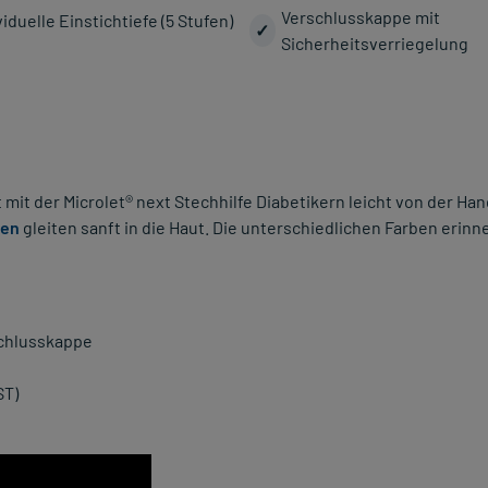
Verschlusskappe mit
viduelle Einstichtiefe (5 Stufen)
✓
Sicherheitsverriegelung
t der Microlet® next Stechhilfe Diabetikern leicht von der Hand.
ten
gleiten sanft in die Haut. Die unterschiedlichen Farben erinn
rschlusskappe
ST)