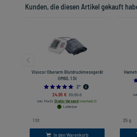
Kunden, die diesen Artikel gekauft hab
Visocor Oberarm Blutdruckmessgerät
Hametu
OM60, 1 St
5.0
2
*
24,95 €
39,95 €
in
inkl. MwSt.
Gratis-Versand
innerhalb D.
Lieferbar
In den Warenkorb