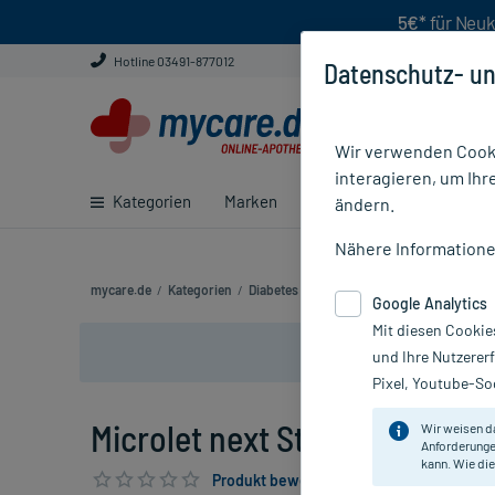
5€*
für Neuk
Hotline 03491-877012
Datenschutz- un
Wir verwenden Cooki
interagieren, um Ihr
Kategorien
Marken
Ratgeber
E-Rezept ei
ändern.
Nähere Information
mycare.de
/
Kategorien
/
Diabetes
/
Blutzuckermessung
/
Stechhil
Google Analytics
Mit diesen Cookie
und Ihre Nutzerer
Pixel, Youtube-Soc
Microlet next Stechhilfe, 1 St
Wir weisen d
Anforderunge
kann. Wie die
Produkt bewerten & PlusHerzen sichern