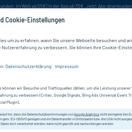
unden: Im Web ab 55€ | In der App ab 35€. Jetzt App downloade
d Cookie-Einstellungen
es um zu erfahren, wann Sie unsere Webseite besuchen und wie
e Nutzererfahrung zu verbessern. Sie können Ihre Cookie-Einste
nlösen
Rezeptur
Aktion %
en:
Datenschutzerklärung
Impressum
fen
/
Microlet next Stechhilfe
s können wir Besuche und Trafficquellen zählen, um die Leistung unsere
Nur für kurze Zeit:
Gratis-Versand* ab 19€ Mindestbestellwert!
fahrung zu verbessern (Criteo, Google Signals, Bing Ads Universal Event 
ial Plugin).
arauf hin, dass die Datenschutzbestimmungen von
Google Analytics
nicht zwingend den E
Stechhilfe zur sanften Blutgewinn
n gem. EU-DSGVO genügen und ein Datentransfer in Drittstaaten bzw. die USA nicht ausg
 Daten dort verarbeitet werden, kann nicht geprüft und nachvollzogen werden.
Inhalt:
1 