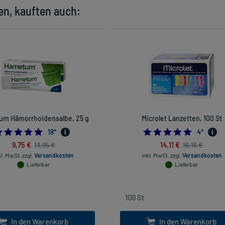
en, kauften auch:
m Hämorrhoidensalbe, 25 g
Microlet Lanzetten, 100 St
4.944444444444445
5.0
18
*
4
*
9,75 €
14,11 €
13,95 €
16,16 €
kl. MwSt.
zzgl.
Versandkosten
inkl. MwSt.
zzgl.
Versandkosten
Lieferbar
Lieferbar
In den Warenkorb
In den Warenkorb