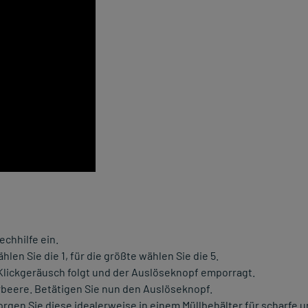
echhilfe ein.
hlen Sie die 1, für die größte wählen Sie die 5.
 Klickgeräusch folgt und der Auslöseknopf emporragt.
erbeere. Betätigen Sie nun den Auslöseknopf.
rgen Sie diese idealerweise in einem Müllbehälter für scharfe 