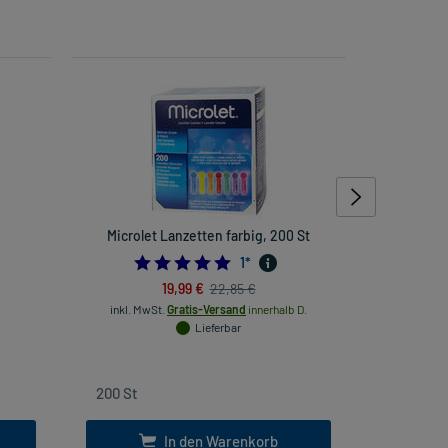
Microlet Lanzetten farbig, 200 St
Lino
5.0
1
*
19,99 €
22,85 €
inkl. MwSt.
Gratis-Versand
innerhalb D.
inkl
Lieferbar
In den Warenkorb