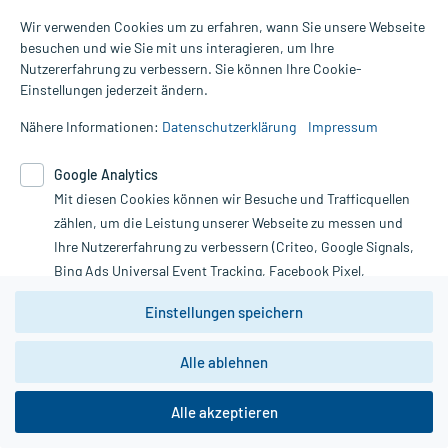
Arzneimittelinformationen
Bemerken Sie eine Befindlichkeitsstörung oder Veränderung
Wir verwenden Cookies um zu erfahren, wann Sie unsere Webseite
Karriere
während der Behandlung, wenden Sie sich an Ihren Arzt oder
Hilfsmittelbox
besuchen und wie Sie mit uns interagieren, um Ihre
Apotheker.
Engagement
Direktabrechnung PKV
Nutzererfahrung zu verbessern. Sie können Ihre Cookie-
Rechnung
Vorkasse
SEPA-Lastschrift
Partner
Einstellungen jederzeit ändern.
Für die Information an dieser Stelle werden vor allem
Apotheke vor Ort
Nebenwirkungen berücksichtigt, die bei mindestens einem von
Kundenbewertungen
Nähere Informationen:
Datenschutzerklärung
Impressum
1.000 behandelten Patienten auftreten.
Folgen Sie uns:
AGB
Google Analytics
Impressum
Zusammensetzung:
Mit diesen Cookies können wir Besuche und Trafficquellen
Datenschutz
zählen, um die Leistung unserer Webseite zu messen und
Wirkstoff
Minoxidil
20 mg
Cookie-Einstellungen
Ihre Nutzererfahrung zu verbessern (Criteo, Google Signals,
Hilfsstoff
Ethanol 96% (V/V)
474 mg
mycare App:
Rückgabe/Widerruf
Bing Ads Universal Event Tracking, Facebook Pixel,
Hilfsstoff
Propylenglycol
208 mg
Youtube-Social Plugin).
Barrierefreiheitserklärung
Hilfsstoff
Wasser, gereinigtes
+
Einstellungen speichern
Wir weisen darauf hin, dass die
Wirkungsweise:
Datenschutzbestimmungen von
Google Analytics
nicht
Wie wirkt der Inhaltsstoff des Arzneimittels?
Alle ablehnen
zwingend den Europäischen Anforderungen gem. EU-
DSGVO genügen und ein Datentransfer in Drittstaaten bzw.
die USA nicht ausgeschlossen werden kann. Wie die
Der Wirkstoff senkt einen erhöhten Blutdruck, indem er die
Alle akzeptieren
Daten dort verarbeitet werden, kann nicht geprüft und
Blutgefäße erweitern und somit den Widerstand des Gefäßes
nachvollzogen werden.
herabsetzen kann.