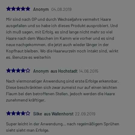
morgens und abends
5.0
Anonym
04.08.2019
Die Gesamtdosis sollte nicht ohne Rücksprache mit einem Arzt
Mir sind nach OP und durch Wechseljahre vermehrt Haare
oder Apotheker überschritten werden.
Mehr anzeigen
ausgefallen und so habe ich dieses Produkt ausprobiert. Und
ich muß sagen, mit Erfolg, es sind lange nicht mehr so viel
Art der Anwendung?
Haare nach dem Waschen im Kamm wie vorher und es sind
Tragen Sie das Arzneimittel auf die trockene Kopfhaut auf.
neue nachgekommen, die jetzt auch wieder länger in der
Massieren Sie das Arzneimittel danach leicht ein.
Kopfhaut bleiben. Wo die Haarwurzeln noch intakt sind, wirkt
Warten Sie nach der Anwendung mindestens 4 Stunden, bevor Sie
es. Benutze es weiterhin
Kopfhaut oder Haare anfeuchten.
Waschen Sie nach der Anwendung gründlich die Hände. Vermeiden
4.0
Sie den versehentlichen Kontakt mit Schleimhäuten, Augen und
Anonym aus Hochstadt
14.06.2015
offenen Hautstellen sowie den Kontakt von behandelten
Nach viermonatiger Anwendung sind erste Erfolge erkennbar.
Hautstellen mit Kindern.
Diese beschränkten sich zwar zumeist nur auf einen leichten
Flaum bei den betroffenen Stellen, jedoch werden die Haare
Dauer der Anwendung?
zunehmend kräftiger.
Die Anwendungsdauer richtet sich nach der Art der Beschwerden
und/oder dem Verlauf der Erkrankung. Fragen Sie dazu im
4.0
Silke aus Wallenhorst
22.09.2019
Zweifelsfalle Ihren Arzt oder Apotheker.
Super leicht in der Anwendung... nach regelmäßigem Sprühen
Überdosierung?
sieht sieht man Erfolge.
Wird das Arzneimittel wie beschrieben angewendet, sind keine