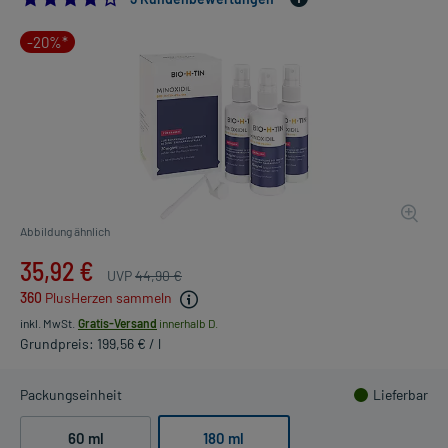
-20%*
Abbildung ähnlich
35,92 €
UVP
44,90 €
360
PlusHerzen sammeln
inkl. MwSt.
Gratis-Versand
innerhalb D.
Grundpreis: 199,56 € / l
Packungseinheit
Lieferbar
60 ml
180 ml