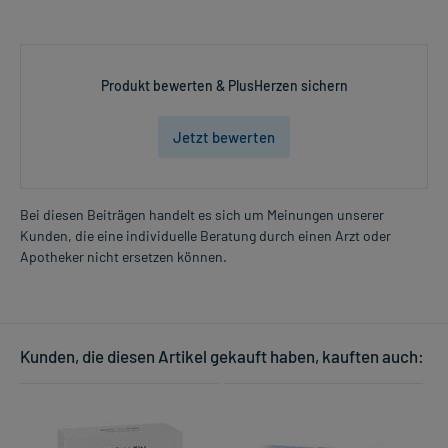
Überdosierungserscheinungen bekannt. Im Zweifelsfall wenden
Sie sich an Ihren Arzt.
Anwendung vergessen?
Produkt bewerten & PlusHerzen sichern
Setzen Sie die Anwendung zum nächsten vorgeschriebenen
Zeitpunkt ganz normal (also nicht mit der doppelten Menge) fort.
Jetzt bewerten
Generell gilt: Achten Sie vor allem bei Säuglingen, Kleinkindern und
älteren Menschen auf eine gewissenhafte Dosierung. Im
Zweifelsfalle fragen Sie Ihren Arzt oder Apotheker nach etwaigen
Bei diesen Beiträgen handelt es sich um Meinungen unserer
Auswirkungen oder Vorsichtsmaßnahmen.
Kunden, die eine individuelle Beratung durch einen Arzt oder
Apotheker nicht ersetzen können.
Eine vom Arzt verordnete Dosierung kann von den Angaben der
Packungsbeilage abweichen. Da der Arzt sie individuell abstimmt,
sollten Sie das Arzneimittel daher nach seinen Anweisungen
anwenden.
Kunden, die diesen Artikel gekauft haben, kauften auch:
Gegenanzeigen:
Was spricht gegen eine Anwendung?