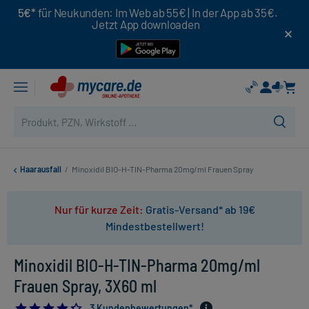
5€*
für Neukunden: Im Web ab 55€ | In der App ab 35€.
Jetzt App downloaden
Haarausfall
/
Minoxidil BIO-H-TIN-Pharma 20mg/ml Frauen Spray
Nur für kurze Zeit:
Gratis-Versand* ab 19€
Mindestbestellwert!
Minoxidil BIO-H-TIN-Pharma 20mg/ml
Frauen Spray, 3X60 ml
4.333333333333333
3 Kundenbewertungen*