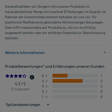
Generell beliefern wir Sie gern mit unseren Produkten in
haushaltsüblicher Menge mit maximal 15 Packungen im Quartal. Im
Rahmen der Arzneimittelsicherheit behalten wir uns vor, für
bestimmte Medikamente gesonderte Höchstmengen festzulegen.
Dies trifft insbesondere auf Produkte zu, die nur kurzfristig
angewandt werden oder ein erhöhtes Potenzial zur Überdosierung
besitzen.
Weitere Informationen
Anwendungsgebiete:
Produktbewertungen* und Erfahrungen unserer Kunden
- Anlagebedingter Haarausfall bei dem Mann
- Anlagebedingter Haarausfall bei der Frau
4.333333333333333
5
1
- Anlagebedingter Haarausfall bei der Frau
4
2
4,3 / 5
3
0
3 insgesamt
2
0
Dosierung und Anwendungshinweise:
1
0
Erwachsene Frauen
7 Sprühstöße (entspr. 1 ml)
2-mal täglich