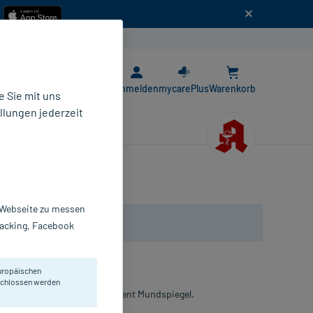
n
E-Rezept App
Anmelden
mycarePlus
Warenkorb
 Sie mit uns
llungen jederzeit
r Webseite zu messen
Tracking, Facebook
uropäischen
eschlossen werden
Zahnreiniger I-Prox C & miradent Mundspiegel.