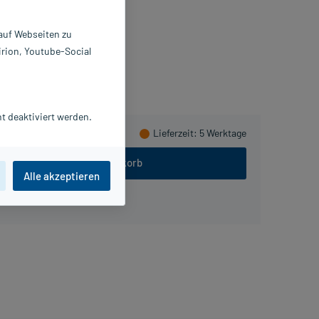
P
618708
 auf Webseiten zu
ager Pharma GmbH
irion, Youtube-Social
meln
t deaktiviert werden.
Lieferzeit
: 5 Werktage
In den Warenkorb
Alle akzeptieren