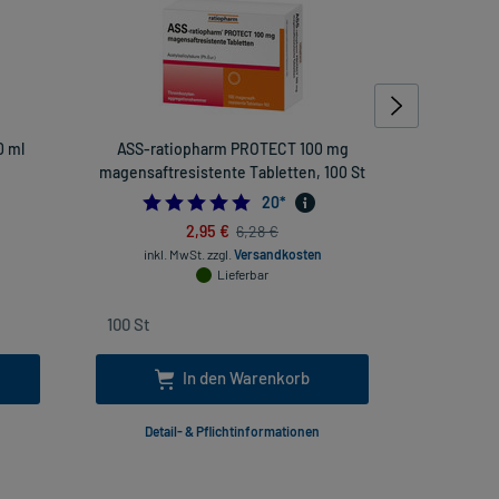
0 ml
ASS-ratiopharm PROTECT 100 mg
Kamis
magensaftresistente Tabletten, 100 St
4.9
20
*
2,95 €
6,28 €
inkl
inkl. MwSt.
zzgl.
Versandkosten
Lieferbar
In den Warenkorb
Detail- & Pflichtinformationen
Deta