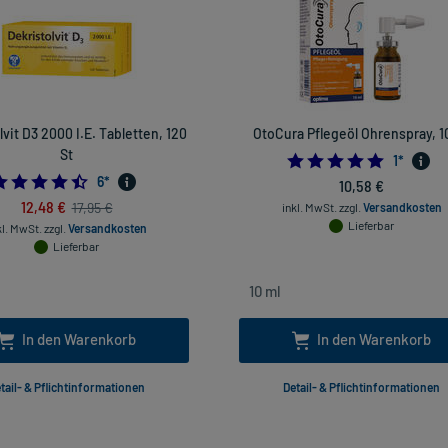
lvit D3 2000 I.E. Tabletten, 120
OtoCura Pflegeöl Ohrenspray, 1
St
5.0
1
*
4.5
6
*
10,58 €
12,48 €
17,95 €
inkl. MwSt.
zzgl.
Versandkosten
Lieferbar
kl. MwSt.
zzgl.
Versandkosten
Lieferbar
In den Warenkorb
In den Warenkorb
tail- & Pflichtinformationen
Detail- & Pflichtinformationen