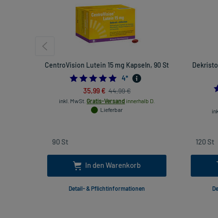
CentroVision Lutein 15 mg Kapseln, 90 St
Dekristo
5.0
4
*
35,99 €
44,99 €
inkl. MwSt.
Gratis-Versand
innerhalb D.
Lieferbar
in
In den Warenkorb
Detail- & Pflichtinformationen
De