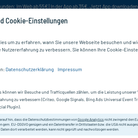
unden: Im Web ab 55€ | In der App ab 35€. Jetzt App downloade
d Cookie-Einstellungen
es um zu erfahren, wann Sie unsere Webseite besuchen und wie
e Nutzererfahrung zu verbessern. Sie können Ihre Cookie-Einste
nlösen
Rezeptur
Aktion %
en:
Datenschutzerklärung
Impressum
I-Prox
s können wir Besuche und Trafficquellen zählen, um die Leistung unsere
Nur für kurze Zeit:
Gratis-Versand* ab 19€ Mindestbestellwert!
fahrung zu verbessern (Criteo, Google Signals, Bing Ads Universal Event 
ial Plugin).
miradent
arauf hin, dass die Datenschutzbestimmungen von
Google Analytics
nicht zwingend den E
n gem. EU-DSGVO genügen und ein Datentransfer in Drittstaaten bzw. die USA nicht ausg
 Daten dort verarbeitet werden, kann nicht geprüft und nachvollzogen werden.
Beinhaltet Sulcusbürste I-Prox P, 