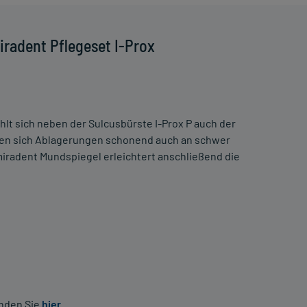
radent Pflegeset I-Prox
t sich neben der Sulcusbürste I-Prox P auch der
ssen sich Ablagerungen schonend auch an schwer
miradent Mundspiegel erleichtert anschließend die
inden Sie
hier
.