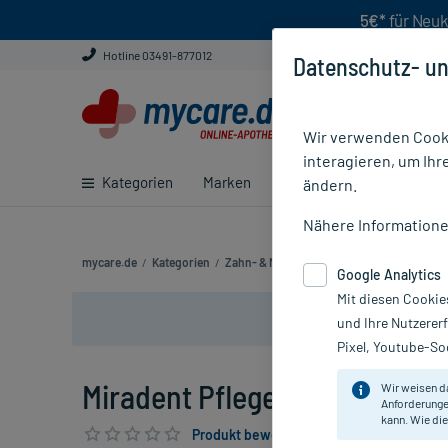
5€*
für Neuk
Hotline 03491-877012
Datenschutz- un
Wir verwenden Cooki
interagieren, um Ihr
Kategorien
Marken
Ratgeber
E-Rezept ei
ändern.
Nähere Information
mycare.de
/
Kategorien
/
Zahn- & Mundpflege
/
Miradent Pflegeset 
Google Analytics
Mit diesen Cookie
und Ihre Nutzerer
Pixel, Youtube-Soc
Miradent Pflegeset I-Prox, 1 P
Wir weisen d
Anforderunge
kann. Wie die
Produkt bewerten & PlusHerzen sichern