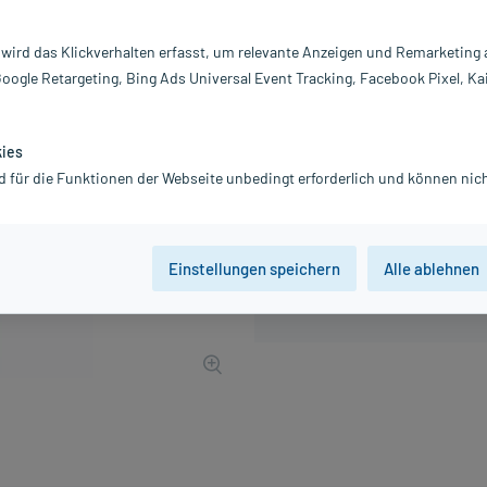
Inhalt:
1 
PZN:
07
 wird das Klickverhalten erfasst, um relevante Anzeigen und Remarketing
Hersteller:
H
Google Retargeting, Bing Ads Universal Event Tracking, Facebook Pixel, Ka
9,99 €
100
PlusHerzen sam
inkl. MwSt.
zzgl.
Versandkosten
kies
d für die Funktionen der Webseite unbedingt erforderlich und können nich
Einstellungen speichern
Alle ablehnen