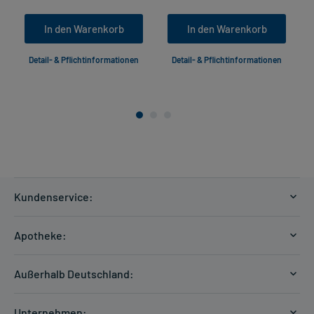
In den Warenkorb
In den Warenkorb
Detail- & Pflichtinformationen
Detail- & Pflichtinformationen
Kundenservice:
Versandkosten
Apotheke:
Zahlungsarten
Ratgeber
Kontakt
Außerhalb Deutschland:
E-Rezept
FAQ
Versandkosten Schweiz
Papierrezept einlösen
Hilfe
Unternehmen: