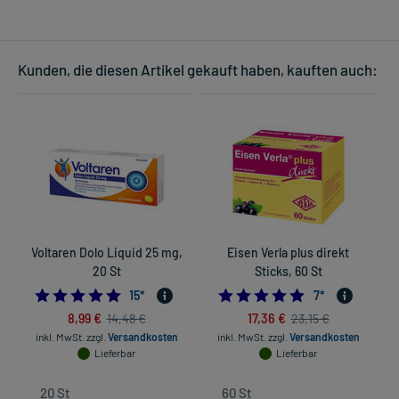
Kunden, die diesen Artikel gekauft haben, kauften auch:
Voltaren Dolo Liquid 25 mg,
Eisen Verla plus direkt
U
20 St
Sticks, 60 St
5.0
5.0
15
*
7
*
8,99 €
17,36 €
14,48 €
23,15 €
inkl. MwSt.
zzgl.
Versandkosten
inkl. MwSt.
zzgl.
Versandkosten
Lieferbar
Lieferbar