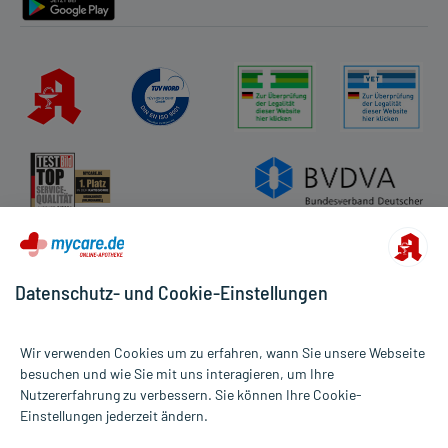
Datenschutz- und Cookie-Einstellungen
Wir verwenden Cookies um zu erfahren, wann Sie unsere Webseite
besuchen und wie Sie mit uns interagieren, um Ihre
Nutzererfahrung zu verbessern. Sie können Ihre Cookie-
Alle Preise gelten inkl. MwSt., ggf. zzgl. Versandkosten
Einstellungen jederzeit ändern.
Informationen auf dieser Website werden ausschließlich für
informative Zwecke zur Verfügung gestellt. Sie ersetzen keinesfalls