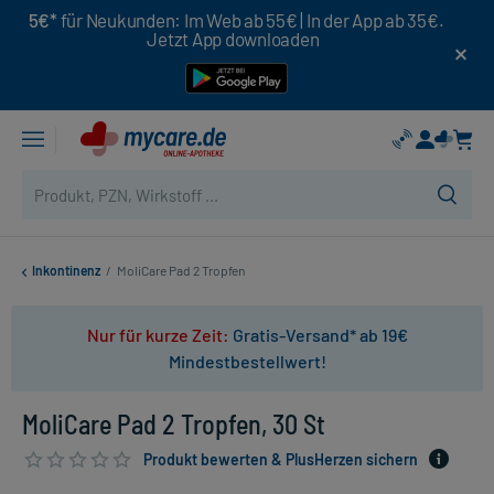
5€*
für Neukunden: Im Web ab 55€ | In der App ab 35€.
Jetzt App downloaden
Inkontinenz
/
MoliCare Pad 2 Tropfen
Nur für kurze Zeit:
Gratis-Versand* ab 19€
Mindestbestellwert!
MoliCare Pad 2 Tropfen, 30 St
Produkt bewerten & PlusHerzen sichern