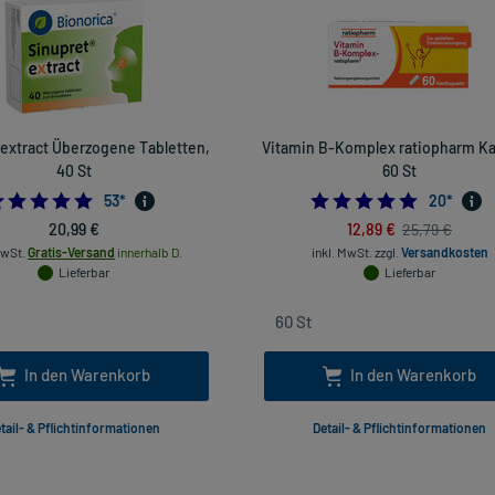
 extract Überzogene Tabletten,
Vitamin B-Komplex ratiopharm Ka
40 St
60 St
4.943396226415095
5.0
53
*
20
*
20,99 €
12,89 €
25,79 €
MwSt.
Gratis-Versand
innerhalb D.
inkl. MwSt.
zzgl.
Versandkosten
Lieferbar
Lieferbar
In den Warenkorb
In den Warenkorb
tail- & Pflichtinformationen
Detail- & Pflichtinformationen