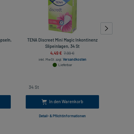
pseln,
TENA Discreet Mini Magic Inkontinenz
MoliC
Slipeinlagen, 34 St
4,49 €
7,99 €
inkl
inkl. MwSt.
zzgl.
Versandkosten
Lieferbar
In den Warenkorb
Detail- & Pflichtinformationen
Deta