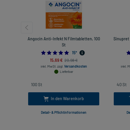
Angocin Anti-Infekt N Filmtabletten, 100
Sinupret
St
5.0
15
*
15,69 €
20,98 €
inkl. MwSt.
zzgl.
Versandkosten
inkl. 
Lieferbar
In den Warenkorb
Detail- & Pflichtinformationen
De