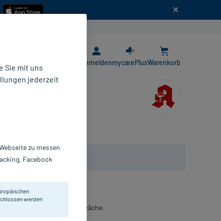
n
E-Rezept App
Anmelden
mycarePlus
Warenkorb
 Sie mit uns
llungen jederzeit
r Webseite zu messen
Tracking, Facebook
uropäischen
eschlossen werden
rauen bei leichter Blasenschwäche.