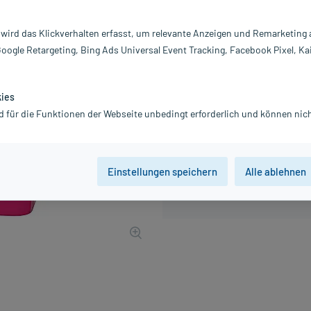
Inhalt:
12
PZN:
18
 wird das Klickverhalten erfasst, um relevante Anzeigen und Remarketing
Hersteller:
P
Google Retargeting, Bing Ads Universal Event Tracking, Facebook Pixel, Ka
3,86 €
UVP
4,83 €
39
Plus
inkl. MwSt.
zzgl.
Versandkosten
kies
d für die Funktionen der Webseite unbedingt erforderlich und können nich
Einstellungen speichern
Alle ablehnen