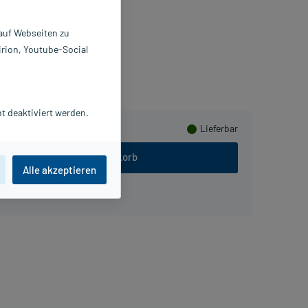
 St
683620
 auf Webseiten zu
AUL HARTMANN AG
irion, Youtube-Social
Herzen sammeln
t deaktiviert werden.
Lieferbar
In den Warenkorb
Alle akzeptieren