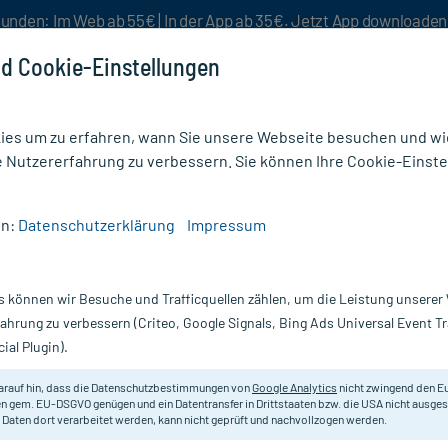
unden: Im Web ab 55€ | In der App ab 35€. Jetzt App downloade
d Cookie-Einstellungen
es um zu erfahren, wann Sie unsere Webseite besuchen und wie
e Nutzererfahrung zu verbessern. Sie können Ihre Cookie-Einste
nlösen
Rezeptur
Aktion %
en:
Datenschutzerklärung
Impressum
liCare Premium lady Pad 2 Tropfen
s können wir Besuche und Trafficquellen zählen, um die Leistung unsere
Nur für kurze Zeit:
Gratis-Versand* ab 19€ Mindestbestellwert!
fahrung zu verbessern (Criteo, Google Signals, Bing Ads Universal Event 
ial Plugin).
Tropfen, 12 St
MoliCare
arauf hin, dass die Datenschutzbestimmungen von
Google Analytics
nicht zwingend den E
n gem. EU-DSGVO genügen und ein Datentransfer in Drittstaaten bzw. die USA nicht ausg
 Daten dort verarbeitet werden, kann nicht geprüft und nachvollzogen werden.
Diskrete Inkontinenzeinlagen für F