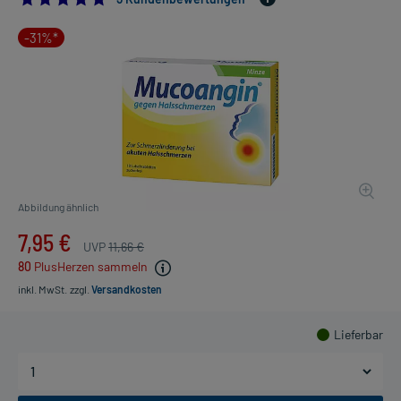
-31%*
Abbildung ähnlich
7,95 €
UVP
11,66 €
80
PlusHerzen sammeln
inkl. MwSt.
zzgl.
Versandkosten
Lieferbar