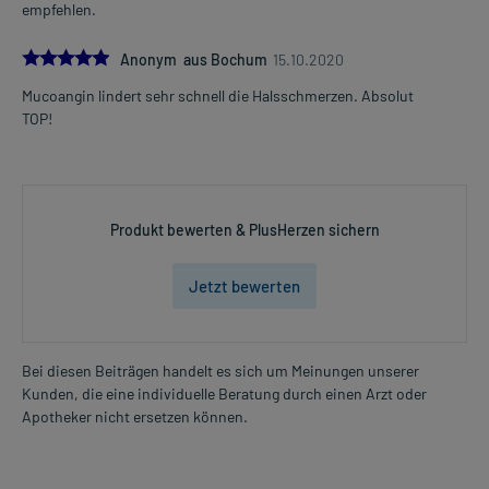
empfehlen.
Bei einer Überdosierung kann es zu Unruhe, Erbrechen, Durchfall
sowie zum Blutdruckabfall kommen. Setzen Sie sich bei dem
5.0
Anonym aus Bochum
15.10.2020
Verdacht auf eine Überdosierung umgehend mit einem Arzt in
Verbindung.
Mucoangin lindert sehr schnell die Halsschmerzen. Absolut
TOP!
Generell gilt: Achten Sie vor allem bei Säuglingen, Kleinkindern und
älteren Menschen auf eine gewissenhafte Dosierung. Im
Zweifelsfalle fragen Sie Ihren Arzt oder Apotheker nach etwaigen
Auswirkungen oder Vorsichtsmaßnahmen.
Produkt bewerten & PlusHerzen sichern
Eine vom Arzt verordnete Dosierung kann von den Angaben der
Packungsbeilage abweichen. Da der Arzt sie individuell abstimmt,
Jetzt bewerten
sollten Sie das Arzneimittel daher nach seinen Anweisungen
anwenden.
Bei diesen Beiträgen handelt es sich um Meinungen unserer
Gegenanzeigen:
Kunden, die eine individuelle Beratung durch einen Arzt oder
Was spricht gegen eine Anwendung?
Apotheker nicht ersetzen können.
- Überempfindlichkeit gegen die Inhaltsstoffe