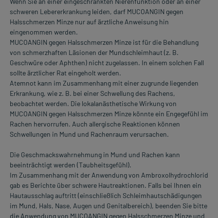
Wenn Sie an einer eingeschränkten Nierenfunktion oder an einer
schweren Lebererkrankung leiden, darf MUCOANGIN gegen
Halsschmerzen Minze nur auf ärztliche Anweisung hin
eingenommen werden.
MUCOANGIN gegen Halsschmerzen Minze ist für die Behandlung
von schmerzhaften Läsionen der Mundschleimhaut (z. B.
Geschwüre oder Aphthen) nicht zugelassen. In einem solchen Fall
sollte ärztlicher Rat eingeholt werden.
Atemnot kann im Zusammenhang mit einer zugrunde liegenden
Erkrankung, wie z. B. bei einer Schwellung des Rachens,
beobachtet werden. Die lokalanästhetische Wirkung von
MUCOANGIN gegen Halsschmerzen Minze könnte ein Engegefühl im
Rachen hervorrufen. Auch allergische Reaktionen können
Schwellungen in Mund und Rachenraum verursachen.
Die Geschmackswahrnehmung in Mund und Rachen kann
beeinträchtigt werden (Taubheitsgefühl).
Im Zusammenhang mit der Anwendung von Ambroxolhydrochlorid
gab es Berichte über schwere Hautreaktionen. Falls bei Ihnen ein
Hautausschlag auftritt (einschließlich Schleimhautschädigungen
im Mund, Hals, Nase, Augen und Genitalbereich), beenden Sie bitte
die Anwendung von MUCOANGIN gegen Halsschmerzen Minze und