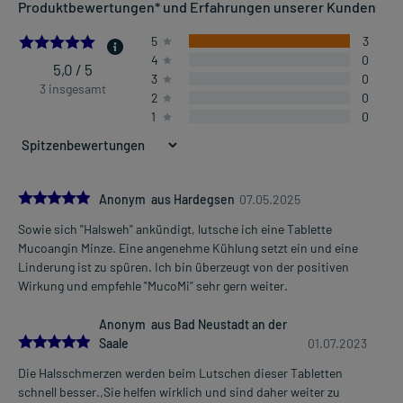
Produktbewertungen* und Erfahrungen unserer Kunden
- Halsschmerzen
5.0
5
3
4
0
Dosierung und Anwendungshinweise:
5,0 / 5
3
0
Jugendliche ab 12 Jahren und Erwachsene
3 insgesamt
2
0
1 Lutschtablette
1
0
1-6 mal täglich
verteilt über den Tag
Die Gesamtdosis sollte nicht ohne Rücksprache mit einem Arzt
oder Apotheker überschritten werden.
5.0
Anonym aus Hardegsen
07.05.2025
Sowie sich "Halsweh" ankündigt, lutsche ich eine Tablette
Art der Anwendung?
Mehr anzeigen
Mucoangin Minze. Eine angenehme Kühlung setzt ein und eine
Lutschen Sie das Arzneimittel langsam oder lassen Sie es im Mund
Linderung ist zu spüren. Ich bin überzeugt von der positiven
zergehen und dabei in der Mundhöhle einwirken.
Wirkung und empfehle "MucoMi" sehr gern weiter.
Dauer der Anwendung?
Anonym aus Bad Neustadt an der
Ohne ärztlichen Rat sollten Sie das Arzneimittel nicht länger als 3
5.0
Saale
01.07.2023
Tage anwenden. Bei länger anhaltenden oder regelmäßig
wiederkehrenden Beschwerden sollten Sie Ihren Arzt aufsuchen.
Die Halsschmerzen werden beim Lutschen dieser Tabletten
schnell besser.,Sie helfen wirklich und sind daher weiter zu
Überdosierung?