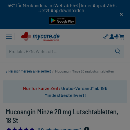
5€*
für Neukunden: Im Web ab 55€ | In der App ab 35€.
Jetzt App downloaden
Halsschmerzen & Heiserkeit
/
Mucoangin Minze 20 mg Lutschtabletten
Nur für kurze Zeit:
Gratis-Versand* ab 19€
Mindestbestellwert!
Mucoangin Minze 20 mg Lutschtabletten,
18 St
5.0
3 Kundenbewertungen*