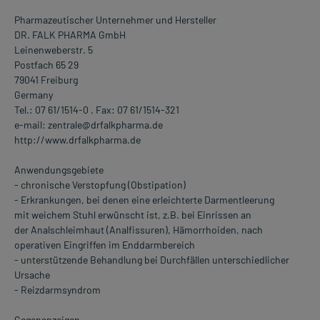
Pharmazeutischer Unternehmer und Hersteller
DR. FALK PHARMA GmbH
Leinenweberstr. 5
Postfach 65 29
79041 Freiburg
Germany
Tel.: 07 61/1514-0 . Fax: 07 61/1514-321
e-mail: zentrale@drfalkpharma.de
http://www.drfalkpharma.de
Anwendungsgebiete
- chronische Verstopfung (Obstipation)
- Erkrankungen, bei denen eine erleichterte Darmentleerung
mit weichem Stuhl erwünscht ist, z.B. bei Einrissen an
der Analschleimhaut (Analfissuren), Hämorrhoiden, nach
operativen Eingriffen im Enddarmbereich
- unterstützende Behandlung bei Durchfällen unterschiedlicher
Ursache
- Reizdarmsyndrom
Gegenanzeigen