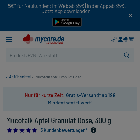
5€*
für Neukunden: Im Web ab 55€ | In der App ab 35€.
Jetzt App downloaden
Abführmittel
/
Mucofalk Apfel Granulat Dose
Nur für kurze Zeit:
Gratis-Versand* ab 19€
Mindestbestellwert!
Mucofalk Apfel Granulat Dose, 300 g
5.0
3 Kundenbewertungen*