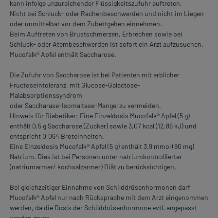
kann infolge unzureichender Flüssigkeitszufuhr auftreten.
Nicht bei Schluck- oder Rachenbeschwerden und nicht im Liegen
oder unmittelbar vor dem Zubettgehen einnehmen.
Beim Auftreten von Brustschmerzen, Erbrechen sowie bei
Schluck- oder Atembeschwerden ist sofort ein Arzt aufzusuchen.
Mucofalk® Apfel enthält Saccharose.
Die Zufuhr von Saccharose ist bei Patienten mit erblicher
Fructoseintoleranz, mit Glucose-Galactose-
Malabsorptionssyndrom
oder Saccharase-Isomaltase-Mangel zu vermeiden.
Hinweis für Diabetiker: Eine Einzeldosis Mucofalk® Apfel (5 g)
enthält 0,5 g Saccharose (Zucker) sowie 3,07 kcal (12,86 kJ) und
entspricht 0,064 Broteinheiten.
Eine Einzeldosis Mucofalk® Apfel (5 g) enthält 3,9 mmol (90 mg)
Natrium. Dies ist bei Personen unter natriumkontrollierter
(natriumarmer/ kochsalzarmer) Diät zu berücksichtigen.
Bei gleichzeitiger Einnahme von Schilddrüsenhormonen darf
Mucofalk® Apfel nur nach Rücksprache mit dem Arzt eingenommen
werden, da die Dosis der Schilddrüsenhormone evtl. angepasst
werden muss.