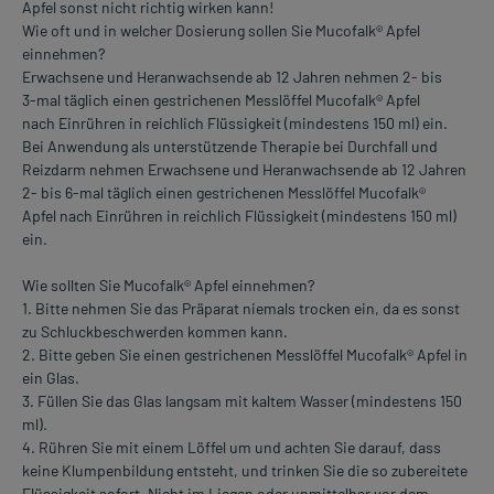
Apfel sonst nicht richtig wirken kann!
Wie oft und in welcher Dosierung sollen Sie Mucofalk® Apfel
einnehmen?
Erwachsene und Heranwachsende ab 12 Jahren nehmen 2- bis
3-mal täglich einen gestrichenen Messlöffel Mucofalk® Apfel
nach Einrühren in reichlich Flüssigkeit (mindestens 150 ml) ein.
Bei Anwendung als unterstützende Therapie bei Durchfall und
Reizdarm nehmen Erwachsene und Heranwachsende ab 12 Jahren
2- bis 6-mal täglich einen gestrichenen Messlöffel Mucofalk®
Apfel nach Einrühren in reichlich Flüssigkeit (mindestens 150 ml)
ein.
Wie sollten Sie Mucofalk® Apfel einnehmen?
1. Bitte nehmen Sie das Präparat niemals trocken ein, da es sonst
zu Schluckbeschwerden kommen kann.
2. Bitte geben Sie einen gestrichenen Messlöffel Mucofalk® Apfel in
ein Glas.
3. Füllen Sie das Glas langsam mit kaltem Wasser (mindestens 150
ml).
4. Rühren Sie mit einem Löffel um und achten Sie darauf, dass
keine Klumpenbildung entsteht, und trinken Sie die so zubereitete
Flüssigkeit sofort. Nicht im Liegen oder unmittelbar vor dem