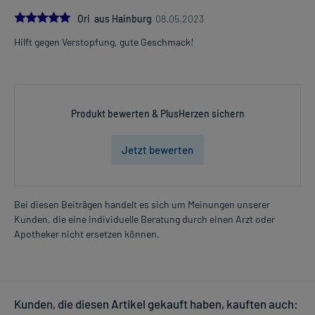
5 g (1 Messlöffel)
5.0
Ori aus Hainburg
08.05.2023
2-6 mal täglich
verteilt über den Tag
Hilft gegen Verstopfung, gute Geschmack!
Die Gesamtdosis sollte nicht ohne Rücksprache mit einem Arzt
oder Apotheker überschritten werden.
Art der Anwendung?
Produkt bewerten & PlusHerzen sichern
Bereiten Sie das Arzneimittel zu und nehmen Sie es ein. Dazu
verrühren Sie es in reichlich Flüssigkeit. Trinken Sie reichlich
Jetzt bewerten
Flüssigkeit nach.
Dauer der Anwendung?
Bei Verstopfung und unregelmäßigem Stuhlgang: Ohne ärztlichen
Bei diesen Beiträgen handelt es sich um Meinungen unserer
Rat sollten Sie das Arzneimittel nicht länger als 3 Tage anwenden.
Kunden, die eine individuelle Beratung durch einen Arzt oder
Bei Durchfall: Ohne ärztlichen Rat sollten Sie das Arzneimittel
Apotheker nicht ersetzen können.
nicht länger als 2 Tage anwenden.
Überdosierung?
Es kann zu einer Vielzahl von Überdosierungserscheinungen
kommen, unter anderem zu Bauchschmerzen, Blähungen sowie zu
Kunden, die diesen Artikel gekauft haben, kauften auch: