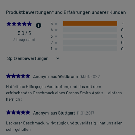
Anwendungsgebiete:
Produktbewertungen* und Erfahrungen unserer Kunden
- Verstopfung
- Zur Erleichterung der Darmentleerung und Erweichung des Stuhls
5.0
5
3
z.B. bei Einrissen in der Afterschleimhaut, Hämorrhoiden,
4
0
operativen Eingriffen oder in der Schwangerschaft
5,0 / 5
3
0
- Durchfälle
3 insgesamt
2
0
- Reizdarm-Syndrom, unterstützende Behandlung
1
0
Dosierung und Anwendungshinweise:
Jugendliche ab 12 Jahren und Erwachsene
5 g (1 Messlöffel)
5.0
Anonym aus Waldbronn
03.01.2022
2-3 mal täglich
Natürliche Hilfe gegen Verstopfung und das mit dem
verteilt über den Tag
Mehr anzeigen
erfrischenden Geschmack eines Granny Smith Apfels....einfach
herrlich !
Jugendliche von 12-15 Jahren
5 g (1 Messlöffel)
5.0
2-4 mal täglich
Anonym aus Stuttgart
11.01.2017
verteilt über den Tag
Leckerer Geschmack, wirkt zügig und zuverlässig - hat uns allen
sehr geholfen
Jugendliche ab 16 Jahren und Erwachsene