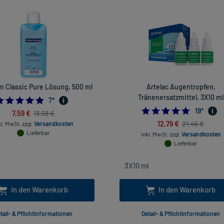
um Classic Pure Lösung, 500 ml
Artelac Augentropfen,
Tränenersatzmittel, 3X10 ml
5.0
7
*
4.947368
19
*
7,59 €
13,58 €
12,79 €
21,46 €
kl. MwSt.
zzgl.
Versandkosten
Lieferbar
inkl. MwSt.
zzgl.
Versandkosten
Lieferbar
In den Warenkorb
In den Warenkorb
tail- & Pflichtinformationen
Detail- & Pflichtinformationen