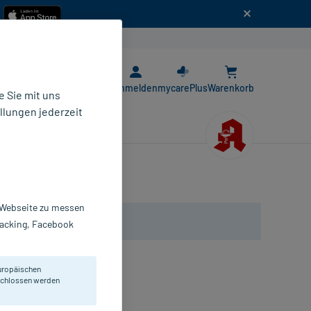
n
E-Rezept App
Anmelden
mycarePlus
Warenkorb
 Sie mit uns
llungen jederzeit
r Webseite zu messen
Tracking, Facebook
uropäischen
eschlossen werden
ompressen