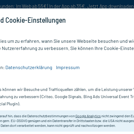
unden: Im Web ab 55€ | In der App ab 35€. Jetzt App downloade
d Cookie-Einstellungen
es um zu erfahren, wann Sie unsere Webseite besuchen und wie
e Nutzererfahrung zu verbessern. Sie können Ihre Cookie-Einste
nlösen
Rezeptur
Aktion %
en:
Datenschutzerklärung
Impressum
ter & Binden
/
Mullkompressen 10x10 cm unsteril 8-fach
s können wir Besuche und Trafficquellen zählen, um die Leistung unsere
Nur für kurze Zeit:
Gratis-Versand* ab 19€ Mindestbestellwert!
fahrung zu verbessern (Criteo, Google Signals, Bing Ads Universal Event 
ial Plugin).
eril 8-fach, 100
arauf hin, dass die Datenschutzbestimmungen von
Google Analytics
nicht zwingend den E
Unsteril, 10 x 10 cm. 8-fach.
n gem. EU-DSGVO genügen und ein Datentransfer in Drittstaaten bzw. die USA nicht ausg
 Daten dort verarbeitet werden, kann nicht geprüft und nachvollzogen werden.
Darreichung:
K