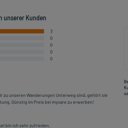
n unserer Kunden
3
0
0
0
0
Be
Ku
od
ir zu unseren Wanderungen Unterweg sind, gehört sie
ung. Günstig im Preis bei mycare zu erwerben!
el bin ich sehr zufrieden.