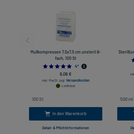
Mullkompressen 7,5x7,5 cm unsteril 8-
Sterilli
fach, 100 St
5.0
4
*
6,06 €
in
inkl. MwSt.
zzgl.
Versandkosten
Lieferbar
In den Warenkorb
Detail- & Pflichtinformationen
De