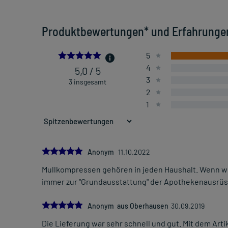
Produktbewertungen* und Erfahrunge
5.0
5
4
5,0 / 5
3
3 insgesamt
2
1
5.0
Anonym
11.10.2022
Mullkompressen gehören in jeden Haushalt. Wenn w
immer zur "Grundausstattung" der Apothekenausrüst
5.0
Anonym aus Oberhausen
30.09.2019
Die Lieferung war sehr schnell und gut. Mit dem Artik