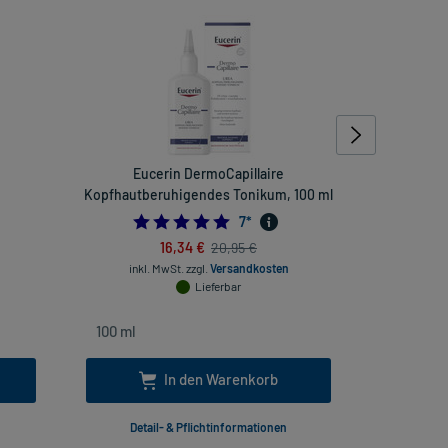
Eucerin DermoCapillaire
Oc
Kopfhautberuhigendes Tonikum, 100 ml
Schleimhaut
421052632
5.0
7
*
16,34 €
20,95 €
inkl. MwSt.
zzgl.
Versandkosten
inkl
Lieferbar
In den Warenkorb
Detail- & Pflichtinformationen
Deta