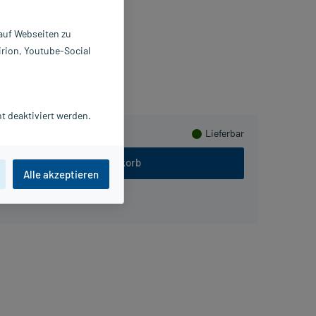
0 St
8821452
 auf Webseiten zu
nk & Walter GmbH
irion, Youtube-Social
meln
t deaktiviert werden.
Lieferbar
In den Warenkorb
Alle akzeptieren