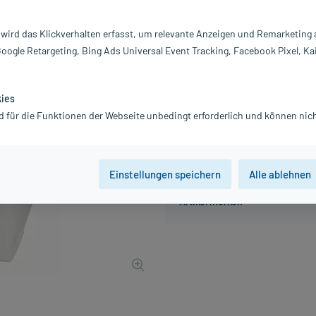
Inhalt:
10
PZN:
0
 wird das Klickverhalten erfasst, um relevante Anzeigen und Remarketing
Hersteller:
Fi
Google Retargeting, Bing Ads Universal Event Tracking, Facebook Pixel, Ka
8,50 €
85
PlusHerzen sam
inkl. MwSt.
zzgl.
Versandkosten
kies
d für die Funktionen der Webseite unbedingt erforderlich und können nich
Einstellungen speichern
Alle ablehnen