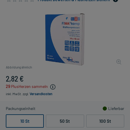
Abbildung ähnlich
2,82 €
29
PlusHerzen sammeln
inkl. MwSt.
zzgl.
Versandkosten
Packungseinheit
Lieferbar
10 St
50 St
100 St