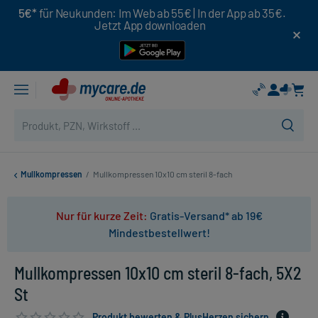
5€*
für Neukunden: Im Web ab 55€ | In der App ab 35€.
Jetzt App downloaden
Mullkompressen
/
Mullkompressen 10x10 cm steril 8-fach
Nur für kurze Zeit:
Gratis-Versand* ab 19€
Mindestbestellwert!
Mullkompressen 10x10 cm steril 8-fach, 5X2
St
Produkt bewerten & PlusHerzen sichern