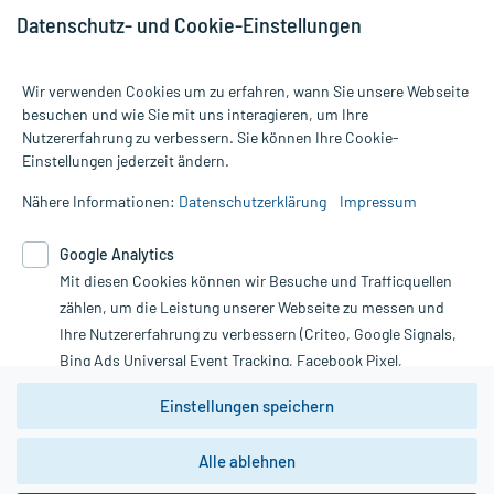
Datenschutz- und Cookie-Einstellungen
Wir verwenden Cookies um zu erfahren, wann Sie unsere Webseite
besuchen und wie Sie mit uns interagieren, um Ihre
Nutzererfahrung zu verbessern. Sie können Ihre Cookie-
Alle Preise gelten inkl. MwSt., ggf. zzgl. Versandkosten
Einstellungen jederzeit ändern.
Informationen auf dieser Website werden ausschließlich für
informative Zwecke zur Verfügung gestellt. Sie ersetzen keinesfalls
Nähere Informationen:
Datenschutzerklärung
Impressum
die Untersuchung und Behandlung durch einen Arzt. Bitte
beachten Sie, dass hierdurch weder Diagnosen gestellt noch
Google Analytics
Therapien eingeleitet werden können. | Diese Webseite benutzt
Mit diesen Cookies können wir Besuche und Trafficquellen
Google Analytics. Lesen Sie bitte dazu die wichtigen Hinweise in
unserer Datenschutzerklärung. Für den Widerruf einer Bestellung
zählen, um die Leistung unserer Webseite zu messen und
nutzen Sie das Formular:
Ihre Nutzererfahrung zu verbessern (Criteo, Google Signals,
Bing Ads Universal Event Tracking, Facebook Pixel,
Vertrag widerrufen
Youtube-Social Plugin).
Einstellungen speichern
Wir weisen darauf hin, dass die
Datenschutzbestimmungen von
Google Analytics
nicht
Alle ablehnen
*Hinweise zu unseren Aktionen und Bewertungen
zwingend den Europäischen Anforderungen gem. EU-
DSGVO genügen und ein Datentransfer in Drittstaaten bzw.