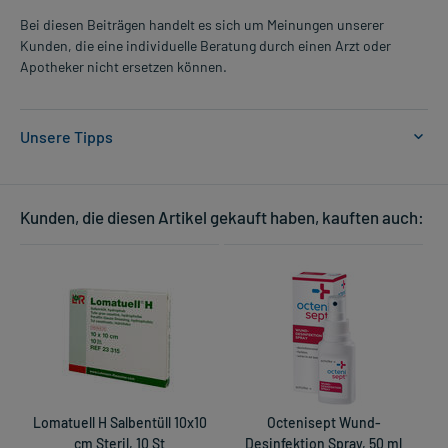
Bei diesen Beiträgen handelt es sich um Meinungen unserer
Kunden, die eine individuelle Beratung durch einen Arzt oder
Apotheker nicht ersetzen können.
Unsere Tipps
Weitere Informationen
Kunden, die diesen Artikel gekauft haben, kauften auch:
✓
Steril eingesiegelt
✓
100 % Baumwolle
✓
Nach VM 17 DIN 14079 BW
Mullkompressen steril 8-fach
Lomatuell H Salbentüll 10x10
Octenisept Wund-
Wundversorgung leicht gemacht
cm Steril, 10 St
Desinfektion Spray, 50 ml