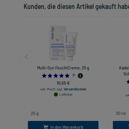
Kunden, die diesen Artikel gekauft hab
Multi-Gyn FeuchtCreme, 25 g
Kade
Sc
5.0
1
*
10,55 €
inkl. MwSt.
zzgl.
Versandkosten
Lieferbar
in
In den Warenkorb