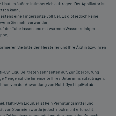
e Haut im äußern Intimbereich auftragen. Der Applikator ist
letzen kann.
destens eine Fingerspitze voll Gel. Es gibt jedoch keine
, wenn Sie mehr verwenden.
auf der Tube lassen und mit warmem Wasser reinigen.
appe.
mieren Sie bitte den Hersteller und Ihre Ärztin bzw. Ihren
ti-Gyn LiquiGel treten sehr selten auf. Zur Überprüfung
ge Menge auf die Innenseite Ihres Unterarms aufzutragen.
r Ihnen von der Anwendung von Multi-Gyn LiquiGel ab.
mel. Multi-Gyn LiquiGel ist kein Verhütungsmittel und
ität von Spermien wurde jedoch noch nicht erforscht.
tbaren Zyklusphase verwendet werden, wenn der Wunsch