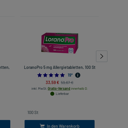
etten,
LoranoPro 5 mg Allergietabletten, 100 St
Avene
4.947368421052632
19
*
33,59 €
59,67 €
inkl. MwSt.
Gratis-Versand
innerhalb D.
inkl
Lieferbar
In den Warenkorb