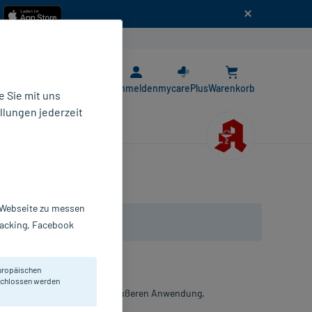
n
E-Rezept App
Anmelden
mycarePlus
Warenkorb
 Sie mit uns
llungen jederzeit
r Webseite zu messen
Tracking, Facebook
uropäischen
eschlossen werden
rockenheit. Zur inneren und äußeren Anwendung.