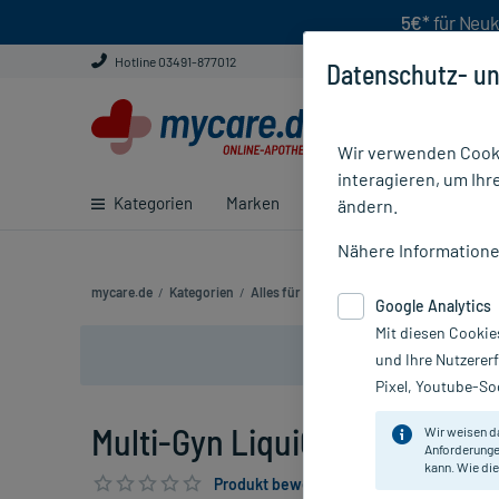
5€*
für Neuk
Hotline 03491-877012
Datenschutz- un
Wir verwenden Cooki
interagieren, um Ihr
Kategorien
Marken
Ratgeber
E-Rezept ei
ändern.
Nähere Information
mycare.de
/
Kategorien
/
Alles für die Frau
/
Scheidentrockenheit
Google Analytics
Mit diesen Cookie
und Ihre Nutzerer
Pixel, Youtube-Soc
Multi-Gyn LiquiGel, 50 ml
Wir weisen d
Anforderunge
kann. Wie die
Produkt bewerten & PlusHerzen sichern