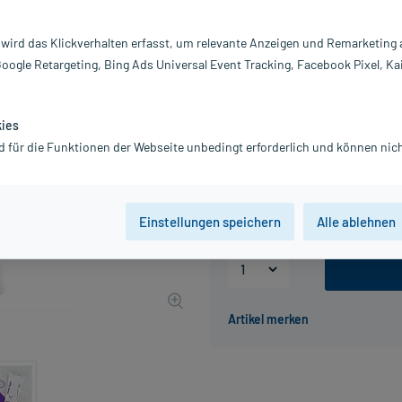
Darreichung:
Ge
Inhalt:
50
 wird das Klickverhalten erfasst, um relevante Anzeigen und Remarketing
PZN:
17
Google Retargeting, Bing Ads Universal Event Tracking, Facebook Pixel, Ka
Hersteller:
Ka
Information:
18,80 €
kies
UVP
20,95 €
188
P
d für die Funktionen der Webseite unbedingt erforderlich und können nich
inkl. MwSt.
zzgl.
Versandkosten
Grundpreis: 376,00 € / l
Einstellungen speichern
Alle ablehnen