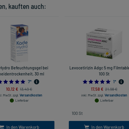
en, kauften auch:
Hydro Befeuchtungsgel bei
Levocetirizin Adgc 5 mg Filmtabl
heidentrockenheit, 30 ml
100 St
5.0
5.0
7
*
1
*
10,12 €
17,58 €
13,49 €
21,98 €
kl. MwSt.
zzgl.
Versandkosten
inkl. MwSt.
zzgl.
Versandkosten
Lieferbar
Lieferbar
In den Warenkorb
In den Warenkorb