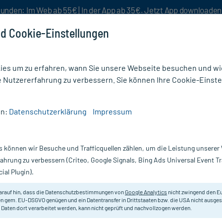
unden: Im Web ab 55€ | In der App ab 35€. Jetzt App downloade
d Cookie-Einstellungen
es um zu erfahren, wann Sie unsere Webseite besuchen und wie
e Nutzererfahrung zu verbessern. Sie können Ihre Cookie-Einste
nlösen
Rezeptur
Aktion %
en:
Datenschutzerklärung
Impressum
/
Multi-Gyn LiquiGel
s können wir Besuche und Trafficquellen zählen, um die Leistung unsere
Nur für kurze Zeit:
Gratis-Versand* ab 19€ Mindestbestellwert!
fahrung zu verbessern (Criteo, Google Signals, Bing Ads Universal Event 
ial Plugin).
Multigyn
arauf hin, dass die Datenschutzbestimmungen von
Google Analytics
nicht zwingend den E
n gem. EU-DSGVO genügen und ein Datentransfer in Drittstaaten bzw. die USA nicht ausg
 Daten dort verarbeitet werden, kann nicht geprüft und nachvollzogen werden.
Feuchtigkeitsgel gegen Scheident