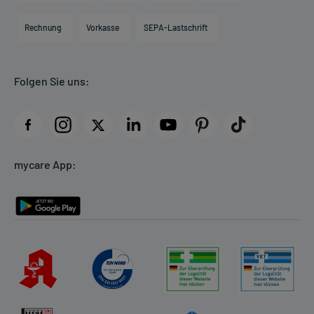
Hilfsmittelbox
Engagement
Direktabrechnung PKV
Rechnung
Vorkasse
SEPA-Lastschrift
Partner
Apotheke vor Ort
Kundenbewertungen
Folgen Sie uns:
AGB
Impressum
Datenschutz
Cookie-Einstellungen
mycare App:
Rückgabe/Widerruf
Barrierefreiheitserklärung