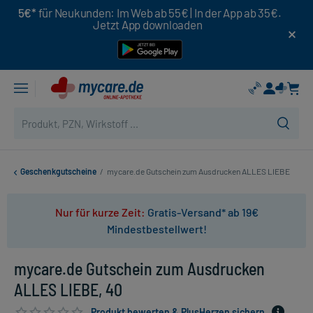
5€*
für Neukunden: Im Web ab 55€ | In der App ab 35€.
Jetzt App downloaden
Geschenkgutscheine
/
mycare.de Gutschein zum Ausdrucken ALLES LIEBE
Nur für kurze Zeit:
Gratis-Versand* ab 19€
Mindestbestellwert!
mycare.de Gutschein zum Ausdrucken
ALLES LIEBE, 40
Produkt bewerten & PlusHerzen sichern