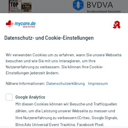
Datenschutz- und Cookie-Einstellungen
Wir verwenden Cookies um zu erfahren, wann Sie unsere Webseite
besuchen und wie Sie mit uns interagieren, um Ihre
Nutzererfahrung zu verbessern. Sie können Ihre Cookie-
Alle Preise gelten inkl. MwSt., ggf. zzgl. Versandkosten
Einstellungen jederzeit ändern.
Informationen auf dieser Website werden ausschließlich für
informative Zwecke zur Verfügung gestellt. Sie ersetzen keinesfalls
Nähere Informationen:
Datenschutzerklärung
Impressum
die Untersuchung und Behandlung durch einen Arzt. Bitte
beachten Sie, dass hierdurch weder Diagnosen gestellt noch
Google Analytics
Therapien eingeleitet werden können. | Diese Webseite benutzt
Mit diesen Cookies können wir Besuche und Trafficquellen
Google Analytics. Lesen Sie bitte dazu die wichtigen Hinweise in
unserer Datenschutzerklärung. Für den Widerruf einer Bestellung
zählen, um die Leistung unserer Webseite zu messen und
nutzen Sie das Formular:
Ihre Nutzererfahrung zu verbessern (Criteo, Google Signals,
Bing Ads Universal Event Tracking, Facebook Pixel,