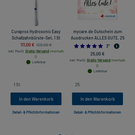
Curaprox Hydrosonic Easy
mycare.de Gutschein zum
N
Schallzahnbürste-Set, 1 St
Ausdrucken ALLES GUTE, 25
111,00 €
129,00 €
5.0
3
*
inkl. MwSt.
Gratis-Versand
innerhalb
25,00 €
D.
inkl. MwSt.
Gratis-Versand
innerhalb
Lieferbar
D.
Lieferbar
In den Warenkorb
In den Warenkorb
Detail- & Pflichtinformationen
Detail- & Pflichtinformationen