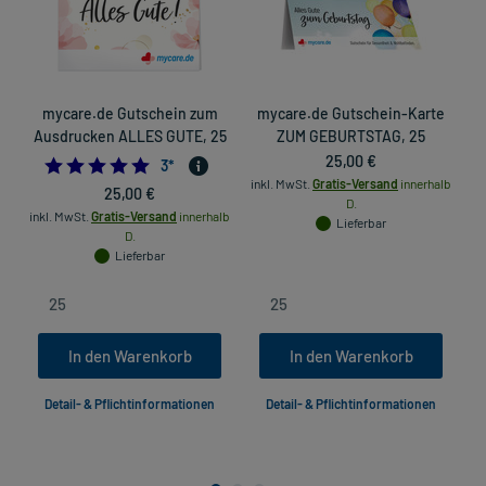
mycare.de Gutschein zum
mycare.de Gutschein-Karte
Ausdrucken ALLES GUTE, 25
ZUM GEBURTSTAG, 25
25,00 €
5.0
3
*
inkl. MwSt.
Gratis-Versand
innerhalb
25,00 €
D.
in
inkl. MwSt.
Gratis-Versand
innerhalb
Lieferbar
D.
Lieferbar
In den Warenkorb
In den Warenkorb
Detail- & Pflichtinformationen
Detail- & Pflichtinformationen