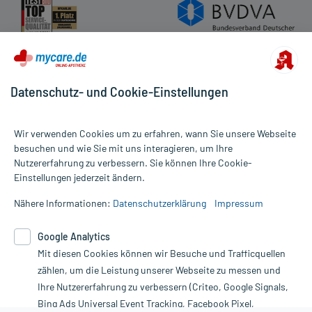
Datenschutz- und Cookie-Einstellungen
Wir verwenden Cookies um zu erfahren, wann Sie unsere Webseite
besuchen und wie Sie mit uns interagieren, um Ihre
Nutzererfahrung zu verbessern. Sie können Ihre Cookie-
Alle Preise gelten inkl. MwSt., ggf. zzgl. Versandkosten
Einstellungen jederzeit ändern.
Informationen auf dieser Website werden ausschließlich für
informative Zwecke zur Verfügung gestellt. Sie ersetzen keinesfalls
Nähere Informationen:
Datenschutzerklärung
Impressum
die Untersuchung und Behandlung durch einen Arzt. Bitte
beachten Sie, dass hierdurch weder Diagnosen gestellt noch
Google Analytics
Therapien eingeleitet werden können. | Diese Webseite benutzt
Mit diesen Cookies können wir Besuche und Trafficquellen
Google Analytics. Lesen Sie bitte dazu die wichtigen Hinweise in
unserer Datenschutzerklärung. Für den Widerruf einer Bestellung
zählen, um die Leistung unserer Webseite zu messen und
nutzen Sie das Formular:
Ihre Nutzererfahrung zu verbessern (Criteo, Google Signals,
Bing Ads Universal Event Tracking, Facebook Pixel,