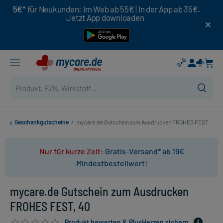
5€*
für Neukunden: Im Web ab 55€ | In der App ab 35€.
Jetzt App downloaden
Geschenkgutscheine
/
mycare.de Gutschein zum Ausdrucken FROHES FEST
Nur für kurze Zeit:
Gratis-Versand* ab 19€
Mindestbestellwert!
mycare.de Gutschein zum Ausdrucken
FROHES FEST, 40
Produkt bewerten & PlusHerzen sichern