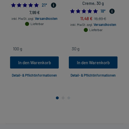
Creme, 30 g
4.904761904761905
21
*
5.0
18
*
7,99 €
11,48 €
16,89 €
inkl. MwSt.
zzgl.
Versandkosten
Lieferbar
inkl. MwSt.
zzgl.
Versandkosten
Lieferbar
In den Warenkorb
In den Warenkorb
Detail- & Pflichtinformationen
Detail- & Pflichtinformationen