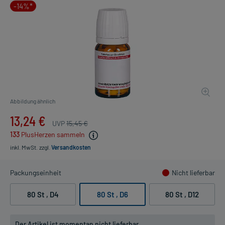
-14%*
Abbildung ähnlich
13,24 €
UVP
15,45 €
133
PlusHerzen sammeln
inkl. MwSt.
zzgl.
Versandkosten
Packungseinheit
Nicht lieferbar
80 St
, D4
80 St
, D6
80 St
, D12
Der Artikel ist momentan nicht lieferbar.