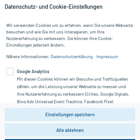
Datenschutz- und Cookie-Einstellungen
Wir verwenden Cookies um zu erfahren, wann Sie unsere Webseite
besuchen und wie Sie mit uns interagieren, um Ihre
Nutzererfahrung zu verbessern. Sie können Ihre Cookie-
Alle Preise gelten inkl. MwSt., ggf. zzgl. Versandkosten
Einstellungen jederzeit ändern.
Informationen auf dieser Website werden ausschließlich für
informative Zwecke zur Verfügung gestellt. Sie ersetzen keinesfalls
Nähere Informationen:
Datenschutzerklärung
Impressum
die Untersuchung und Behandlung durch einen Arzt. Bitte
beachten Sie, dass hierdurch weder Diagnosen gestellt noch
Google Analytics
Therapien eingeleitet werden können. | Diese Webseite benutzt
Mit diesen Cookies können wir Besuche und Trafficquellen
Google Analytics. Lesen Sie bitte dazu die wichtigen Hinweise in
unserer Datenschutzerklärung. Für den Widerruf einer Bestellung
zählen, um die Leistung unserer Webseite zu messen und
nutzen Sie das Formular:
Ihre Nutzererfahrung zu verbessern (Criteo, Google Signals,
Bing Ads Universal Event Tracking, Facebook Pixel,
Vertrag widerrufen
Youtube-Social Plugin).
Einstellungen speichern
Wir weisen darauf hin, dass die
Datenschutzbestimmungen von
Google Analytics
nicht
Alle ablehnen
*Hinweise zu unseren Aktionen und Bewertungen
zwingend den Europäischen Anforderungen gem. EU-
DSGVO genügen und ein Datentransfer in Drittstaaten bzw.