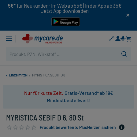
5€*
für Neukunden: Im Web ab 55€ | In der App ab 35€.
Jetzt App downloaden
Einzelmittel
/
MYRISTICA SEBIF D 6
Nur für kurze Zeit:
Gratis-Versand* ab 19€
Mindestbestellwert!
MYRISTICA SEBIF D 6, 80 St
Produkt bewerten & PlusHerzen sichern