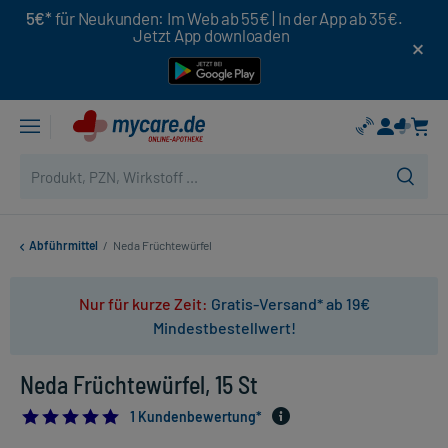
5€*
für Neukunden: Im Web ab 55€ | In der App ab 35€.
Jetzt App downloaden
Abführmittel
/
Neda Früchtewürfel
Nur für kurze Zeit:
Gratis-Versand* ab 19€
Mindestbestellwert!
Neda Früchtewürfel, 15 St
5.0
1 Kundenbewertung*