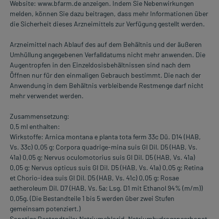
Website: www.bfarm.de anzeigen. Indem Sie Nebenwirkungen
melden, können Sie dazu beitragen, dass mehr Informationen über
die Sicherheit dieses Arzneimittels zur Verfügung gestellt werden.
Arzneimittel nach Ablauf des auf dem Behältnis und der äußeren
Umhüllung angegebenen Verfalldatums nicht mehr anwenden. Die
Augentropfen in den Einzeldosisbehältnissen sind nach dem
Öffnen nur für den einmaligen Gebrauch bestimmt. Die nach der
Anwendung in dem Behältnis verbleibende Restmenge darf nicht
mehr verwendet werden.
Zusammensetzung:
0,5 ml enthalten:
Wirkstoffe: Arnica montana e planta tota ferm 33c Dü. D14 (HAB,
Vs. 33c) 0,05 g; Corpora quadrige-mina suis Gl Dil. D5 (HAB, Vs.
41a) 0,05 g; Nervus oculomotorius suis Gl Dil. D5 (HAB, Vs. 41a)
0,05 g; Nervus opticus suis Gl Dil. D5 (HAB, Vs. 41a) 0,05 g; Retina
et Chorio-idea suis Gl Dil. D5 (HAB, Vs. 41c) 0,05 g; Rosae
aetheroleum Dil. D7 (HAB, Vs. 5a; Lsg. D1 mit Ethanol 94% (m/m))
0,05g. (Die Bestandteile 1 bis 5 werden über zwei Stufen
gemeinsam potenziert.)
Sonstige Bestandteile: Natriumchlorid, Natriumhydrogencarbonat,