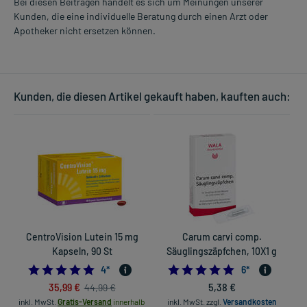
Bei diesen Beiträgen handelt es sich um Meinungen unserer
Kunden, die eine individuelle Beratung durch einen Arzt oder
Apotheker nicht ersetzen können.
Kunden, die diesen Artikel gekauft haben, kauften auch:
CentroVision Lutein 15 mg
Carum carvi comp.
Kapseln, 90 St
Säuglingszäpfchen, 10X1 g
5.0
5.0
4
*
6
*
35,99 €
5,38 €
44,99 €
inkl. MwSt.
Gratis-Versand
innerhalb
inkl. MwSt.
zzgl.
Versandkosten