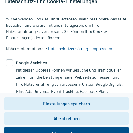
Datenschutz- und Cookie-Einstellungen
Für die Produkte der Kategorie Cicaplast wurden 26 Bewertungen
Wir verwenden Cookies um zu erfahren, wann Sie unsere Webseite
mit durchschnittlich 4,8 von 5 Sternen abgegeben.
besuchen und wie Sie mit uns interagieren, um Ihre
Nutzererfahrung zu verbessern. Sie können Ihre Cookie-
Alle Preise gelten inkl. MwSt., ggf. zzgl. Versandkosten
Einstellungen jederzeit ändern.
Informationen auf dieser Website werden ausschließlich für
informative Zwecke zur Verfügung gestellt. Sie ersetzen keinesfalls
Nähere Informationen:
Datenschutzerklärung
Impressum
die Untersuchung und Behandlung durch einen Arzt. Bitte
beachten Sie, dass hierdurch weder Diagnosen gestellt noch
Google Analytics
Therapien eingeleitet werden können. | Diese Webseite benutzt
Mit diesen Cookies können wir Besuche und Trafficquellen
Google Analytics. Lesen Sie bitte dazu die wichtigen Hinweise in
unserer Datenschutzerklärung. Für den Widerruf einer Bestellung
zählen, um die Leistung unserer Webseite zu messen und
nutzen Sie das Formular:
Ihre Nutzererfahrung zu verbessern (Criteo, Google Signals,
Bing Ads Universal Event Tracking, Facebook Pixel,
Vertrag widerrufen
Youtube-Social Plugin).
Einstellungen speichern
Wir weisen darauf hin, dass die
Datenschutzbestimmungen von
Google Analytics
nicht
Alle ablehnen
*Hinweise zu unseren Aktionen und Bewertungen
zwingend den Europäischen Anforderungen gem. EU-
DSGVO genügen und ein Datentransfer in Drittstaaten bzw.
die USA nicht ausgeschlossen werden kann. Wie die