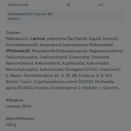
Inositol in mg
35
4,6
Osmolarität (13,2 % g/vol): 252
mOsm/l
Zutaten:
Maltodextrin,
Lactose
, pflanzliche Öle (Palmöl, Rapsöl, Kokosöl,
Sonnenblumenöl), enzymatisch hydrolysiertes Molkeneiweiß
(
Milcheiweiß
), Mineralstoffe (Kaliumphosphat, Magnesiumchlorid,
Calciumphosphat, Calciumchlorid, Eisensulfat, Zinksulfat,
Natriumchlorid, Kaliumchlorid, Kupfersulfat, Kaliumiodid,
Natriumphosphat, Kaliumcitrat), Emulgator (E472c), Vitamine (C,
E, Niacin, Pantothensäure, B2, A, B1, B6, Folsäure, D, K, B12,
Biotin), Taurin, Crypthecodinium cohnii Öl (DHA), Mortierella
alpina Öl (ARA), Inositol, Cholinbitartrat, L-Histidin, L-Carnitin.
Allergene:
Lactose, Milch
Nettofüllmenge:
400 g