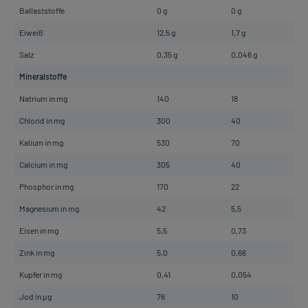
Ballaststoffe
0 g
0 g
Eiweiß
12,5 g
1,7 g
Salz
0,35 g
0,046 g
Mineralstoffe
Natrium in mg
140
18
Chlorid in mg
300
40
Kalium in mg
530
70
Calcium in mg
305
40
Phosphor in mg
170
22
Magnesium in mg
42
5,5
Eisen in mg
5,5
0,73
Zink in mg
5,0
0,66
Kupfer in mg
0,41
0,054
Jod in µg
76
10