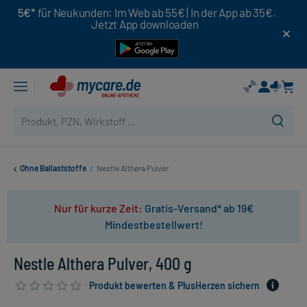
5€*
für Neukunden: Im Web ab 55€ | In der App ab 35€.
Jetzt App downloaden
Ohne Ballaststoffe
/
Nestle Althera Pulver
Nur für kurze Zeit:
Gratis-Versand* ab 19€
Mindestbestellwert!
Nestle Althera Pulver, 400 g
Produkt bewerten & PlusHerzen sichern