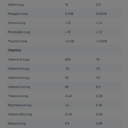
Selen in µg
15
2,0
Mangan in mg
0,036
0,0048
Chrom in µg
< 10
< 1,3
Molybdän in µg
< 10
< 1,3
Fluorid in mg
< 0,06
< 0,008
Vitamine
Vitamin A in µg
600
79
Vitamin D in µg
7,6
1,0
Vitamin K in µg
55
7,3
Vitamin C in mg
63
8,3
Thiamin in mg
0,40
0,05
Riboflavin in mg
1,4
0,18
Vitamin B6 in mg
0,40
0,05
Niacin in mg
6,5
0,86