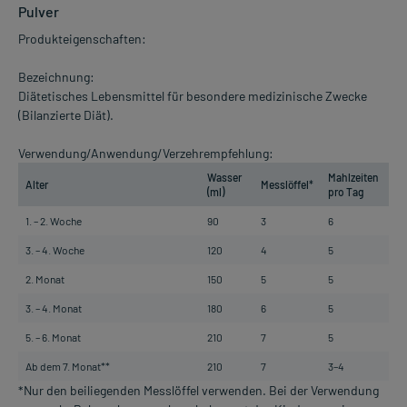
Pulver
Produkteigenschaften:
Bezeichnung:
Diätetisches Lebensmittel für besondere medizinische Zwecke
(Bilanzierte Diät).
Verwendung/Anwendung/Verzehrempfehlung:
Wasser
Mahlzeiten
Alter
Messlöffel*
(ml)
pro Tag
1. – 2. Woche
90
3
6
3. – 4. Woche
120
4
5
2. Monat
150
5
5
3. – 4. Monat
180
6
5
5. – 6. Monat
210
7
5
Ab dem 7. Monat**
210
7
3–4
*Nur den beiliegenden Messlöffel verwenden. Bei der Verwendung