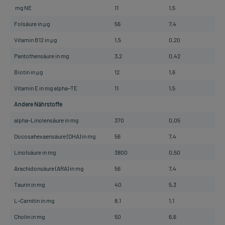
mg NE
11
1,5
Folsäure in µg
56
7,4
Vitamin B12 in µg
1,5
0,20
Pantothensäure in mg
3,2
0,42
Biotin in µg
12
1,6
Vitamin E in mg alpha–TE
11
1,5
Andere Nährstoffe
alpha–Linolensäure in mg
370
0,05
Docosahexaensäure (DHA) in mg
56
7,4
Linolsäure in mg
3800
0,50
Arachidonsäure (ARA) in mg
56
7,4
Taurin in mg
40
5,3
L–Carnitin in mg
8,1
1,1
Cholin in mg
50
6,6