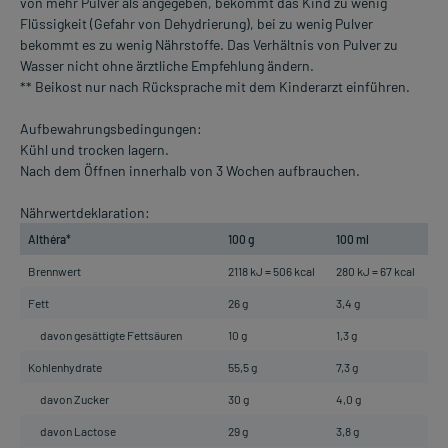
von mehr Pulver als angegeben, bekommt das Kind zu wenig
Flüssigkeit (Gefahr von Dehydrierung), bei zu wenig Pulver
bekommt es zu wenig Nährstoffe. Das Verhältnis von Pulver zu
Wasser nicht ohne ärztliche Empfehlung ändern.
** Beikost nur nach Rücksprache mit dem Kinderarzt einführen.
Aufbewahrungsbedingungen:
Kühl und trocken lagern.
Nach dem Öffnen innerhalb von 3 Wochen aufbrauchen.
Nährwertdeklaration:
Althéra*
100 g
100 ml
Brennwert
2118 kJ = 506 kcal
280 kJ = 67 kcal
Fett
26 g
3,4 g
davon gesättigte Fettsäuren
10 g
1,3 g
Kohlenhydrate
55,5 g
7,3 g
davon Zucker
30 g
4,0 g
davon Lactose
29 g
3,8 g