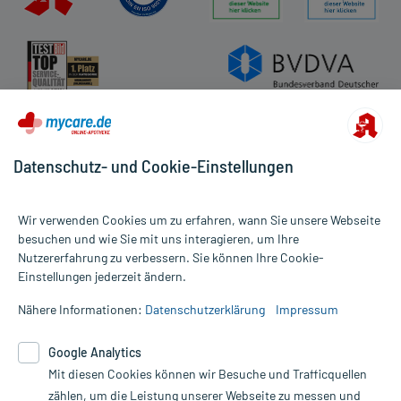
Datenschutz- und Cookie-Einstellungen
Wir verwenden Cookies um zu erfahren, wann Sie unsere Webseite
besuchen und wie Sie mit uns interagieren, um Ihre
Nutzererfahrung zu verbessern. Sie können Ihre Cookie-
Alle Preise gelten inkl. MwSt., ggf. zzgl. Versandkosten
Einstellungen jederzeit ändern.
Informationen auf dieser Website werden ausschließlich für
informative Zwecke zur Verfügung gestellt. Sie ersetzen keinesfalls
Nähere Informationen:
Datenschutzerklärung
Impressum
die Untersuchung und Behandlung durch einen Arzt. Bitte
beachten Sie, dass hierdurch weder Diagnosen gestellt noch
Google Analytics
Therapien eingeleitet werden können. | Diese Webseite benutzt
Google Analytics. Lesen Sie bitte dazu die wichtigen Hinweise in
Mit diesen Cookies können wir Besuche und Trafficquellen
unserer Datenschutzerklärung. Für den Widerruf einer Bestellung
zählen, um die Leistung unserer Webseite zu messen und