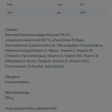
Zink
mg
6,3
Jod
µg
51,8
Zutaten:
Reismehl (teilweise aufgeschlossen) 78,2%,
Johannisbrotkeimmehl 18,7%, pflanzliches Öl (Raps,
Sonnenblume), Calciumcarbonat, Säureregulator Citronensäure,
Vitaminmischug (Vitamin C, Niacin, Vitamin E, Vitamin B1
(Thiamin), Pantothensäure, Vitamin A, Vitamin B6, Vitamin B
2(Riboflavin), Biotin, Folsäure, Vitamin D, Vitamin B12),
Eisenfumarat, Zinksulfat, Kaliumjodid.
Allergene:
Keine enthalten.
Nettofüllmenge:
250 g
Ursprungsland des Lebensmittels: