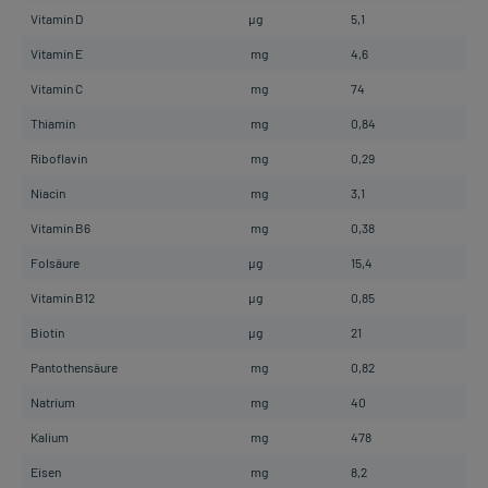
Vitamin D
µg
5,1
Vitamin E
mg
4,6
Vitamin C
mg
74
Thiamin
mg
0,84
Riboflavin
mg
0,29
Niacin
mg
3,1
Vitamin B6
mg
0,38
Folsäure
µg
15,4
Vitamin B12
µg
0,85
Biotin
µg
21
Pantothensäure
mg
0,82
Natrium
mg
40
Kalium
mg
478
Eisen
mg
8,2