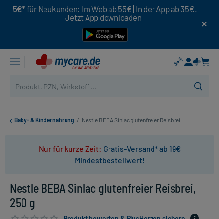
5€*
für Neukunden: Im Web ab 55€ | In der App ab 35€.
Jetzt App downloaden
Baby- & Kindernahrung
/
Nestle BEBA Sinlac glutenfreier Reisbrei
Nur für kurze Zeit:
Gratis-Versand* ab 19€
Mindestbestellwert!
Nestle BEBA Sinlac glutenfreier Reisbrei,
250 g
Produkt bewerten & PlusHerzen sichern