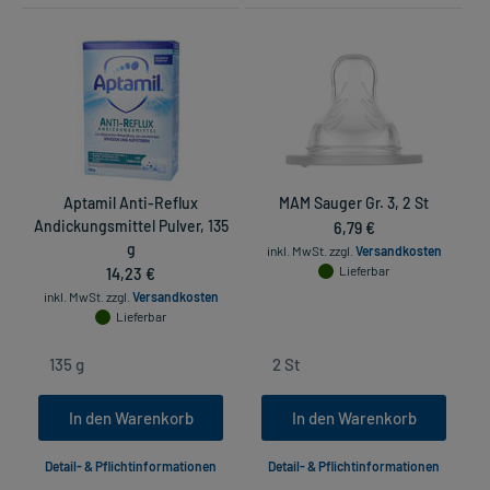
Aptamil Anti-Reflux
MAM Sauger Gr. 3, 2 St
Andickungsmittel Pulver, 135
6,79 €
g
inkl. MwSt.
zzgl.
Versandkosten
in
14,23 €
Lieferbar
inkl. MwSt.
zzgl.
Versandkosten
Lieferbar
In den Warenkorb
In den Warenkorb
Detail- & Pflichtinformationen
Detail- & Pflichtinformationen