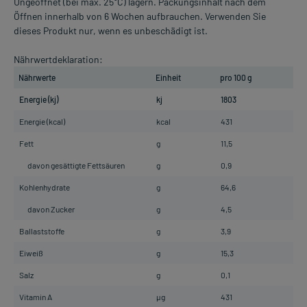
Ungeöffnet (bei max. 25°C) lagern. Packungsinhalt nach dem
Öffnen innerhalb von 6 Wochen aufbrauchen. Verwenden Sie
dieses Produkt nur, wenn es unbeschädigt ist.
Nährwertdeklaration:
Nährwerte
Einheit
pro 100 g
Energie (kj)
kj
1803
Energie (kcal)
kcal
431
Fett
g
11,5
davon gesättigte Fettsäuren
g
0,9
Kohlenhydrate
g
64,6
davon Zucker
g
4,5
Ballaststoffe
g
3,9
Eiweiß
g
15,3
Salz
g
0,1
Vitamin A
µg
431