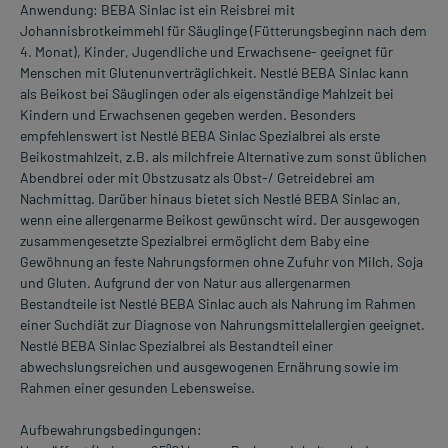
Anwendung: BEBA Sinlac ist ein Reisbrei mit
Johannisbrotkeimmehl für Säuglinge (Fütterungsbeginn nach dem
4. Monat), Kinder, Jugendliche und Erwachsene- geeignet für
Menschen mit Glutenunverträglichkeit. Nestlé BEBA Sinlac kann
als Beikost bei Säuglingen oder als eigenständige Mahlzeit bei
Kindern und Erwachsenen gegeben werden. Besonders
empfehlenswert ist Nestlé BEBA Sinlac Spezialbrei als erste
Beikostmahlzeit, z.B. als milchfreie Alternative zum sonst üblichen
Abendbrei oder mit Obstzusatz als Obst-/ Getreidebrei am
Nachmittag. Darüber hinaus bietet sich Nestlé BEBA Sinlac an,
wenn eine allergenarme Beikost gewünscht wird. Der ausgewogen
zusammengesetzte Spezialbrei ermöglicht dem Baby eine
Gewöhnung an feste Nahrungsformen ohne Zufuhr von Milch, Soja
und Gluten. Aufgrund der von Natur aus allergenarmen
Bestandteile ist Nestlé BEBA Sinlac auch als Nahrung im Rahmen
einer Suchdiät zur Diagnose von Nahrungsmittelallergien geeignet.
Nestlé BEBA Sinlac Spezialbrei als Bestandteil einer
abwechslungsreichen und ausgewogenen Ernährung sowie im
Rahmen einer gesunden Lebensweise.
Aufbewahrungsbedingungen: