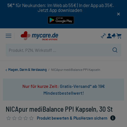
5€*
für Neukunden: Im Web ab 55€ | In der App ab 35€.
Jetzt App downloaden
Magen, Darm & Verdauung
/
NICApur mediBalance PPI Kapseln
Nur für kurze Zeit:
Gratis-Versand* ab 19€
Mindestbestellwert!
NICApur mediBalance PPI Kapseln, 30 St
Produkt bewerten & PlusHerzen sichern