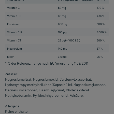
Vitamin C
80 mg
100 %
Vitamin B6
6,1 mg
436 %
Folsäure
600 µg
300 %
Vitamin B12
100 µg
4000 %
Vitamin D3
25 µg (= 1000 I.E.)
500 %
Magnesium
140 mg
37 %
Eisen
3,5 mg
25 %
* % der Referenzmenge nach EU Verordnung 1169/2011
Zutaten:
Magnesiumcitrat, Magnesiumoxid, Calcium-L-ascorbat,
Hydroxypropylmethylcellulose (Kapselhülle), Magnesiumgluconat,
Magnesiumcarbonat, Eisenbisglycinat, Cholecalciferol,
Methylcobalamin, Pyridoxinhydrochlorid, Folsäure.
Allergene:
Keine enthalten.