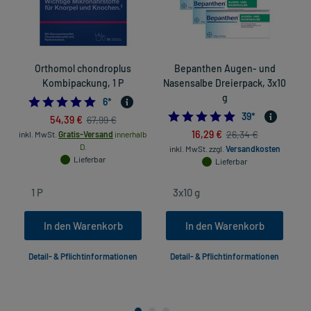
Orthomol chondroplus
Bepanthen Augen- und
Kombipackung, 1 P
Nasensalbe Dreierpack, 3x10
g
4.833333333333333
6
*
4.9743589743589
39
*
54,39 €
67,99 €
16,29 €
26,34 €
inkl. MwSt.
Gratis-Versand
innerhalb
D.
inkl. MwSt.
zzgl.
Versandkosten
Lieferbar
Lieferbar
In den Warenkorb
In den Warenkorb
Detail- & Pflichtinformationen
Detail- & Pflichtinformationen