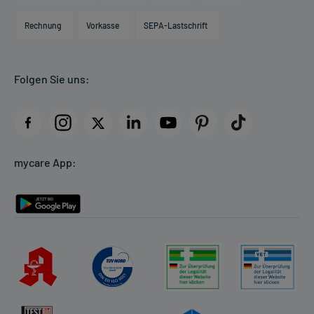
Hilfsmittelbox
Engagement
Direktabrechnung PKV
Rechnung
Vorkasse
SEPA-Lastschrift
Partner
Apotheke vor Ort
Kundenbewertungen
Folgen Sie uns:
AGB
Impressum
Datenschutz
Cookie-Einstellungen
mycare App:
Rückgabe/Widerruf
Barrierefreiheitserklärung