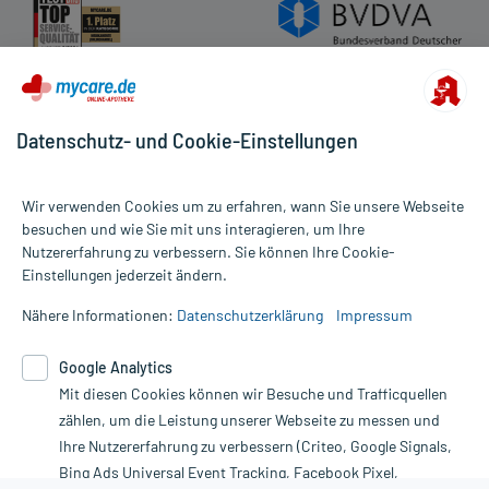
Datenschutz- und Cookie-Einstellungen
Wir verwenden Cookies um zu erfahren, wann Sie unsere Webseite
besuchen und wie Sie mit uns interagieren, um Ihre
Nutzererfahrung zu verbessern. Sie können Ihre Cookie-
Alle Preise gelten inkl. MwSt., ggf. zzgl. Versandkosten
Einstellungen jederzeit ändern.
Informationen auf dieser Website werden ausschließlich für
informative Zwecke zur Verfügung gestellt. Sie ersetzen keinesfalls
Nähere Informationen:
Datenschutzerklärung
Impressum
die Untersuchung und Behandlung durch einen Arzt. Bitte
beachten Sie, dass hierdurch weder Diagnosen gestellt noch
Google Analytics
Therapien eingeleitet werden können. | Diese Webseite benutzt
Mit diesen Cookies können wir Besuche und Trafficquellen
Google Analytics. Lesen Sie bitte dazu die wichtigen Hinweise in
unserer Datenschutzerklärung. Für den Widerruf einer Bestellung
zählen, um die Leistung unserer Webseite zu messen und
nutzen Sie das Formular:
Ihre Nutzererfahrung zu verbessern (Criteo, Google Signals,
Bing Ads Universal Event Tracking, Facebook Pixel,