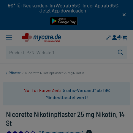
5€*
für Neukunden: Im Web ab 55€ | In der App ab 35€.
Jetzt App downloaden
Pflaster
/
Nicorette Nikotinpflaster 25 mg Nikotin
Nur für kurze Zeit:
Gratis-Versand* ab 19€
Mindestbestellwert!
Nicorette Nikotinpflaster 25 mg Nikotin, 14
St
3.0
2 Kundenbewertungen*