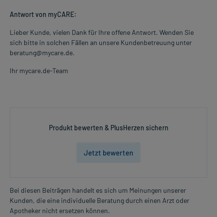
Das Arzneimittel sollte nicht länger als 6 Monate angewendet
Antwort von myCARE:
werden.
Lieber Kunde, vielen Dank für Ihre offene Antwort. Wenden Sie
Überdosierung?
sich bitte in solchen Fällen an unsere Kundenbetreuung unter
Bei einer Überdosierung kann es zu Übelkeit, vermehrtem
beratung@mycare.de.
Speichelfluss, Schweißausbrüchen, Kopfschmerzen, Schwindel,
Hörstörungen, Blutdruckabfall, Atemschwierigkeiten sowie zum
Ihr mycare.de-Team
Kreislaufkollaps kommen. Setzen Sie sich bei dem Verdacht auf
eine Überdosierung umgehend mit einem Arzt in Verbindung.
Generell gilt: Achten Sie vor allem bei Säuglingen, Kleinkindern und
älteren Menschen auf eine gewissenhafte Dosierung. Im
Produkt bewerten & PlusHerzen sichern
Zweifelsfalle fragen Sie Ihren Arzt oder Apotheker nach etwaigen
Auswirkungen oder Vorsichtsmaßnahmen.
Jetzt bewerten
Eine vom Arzt verordnete Dosierung kann von den Angaben der
Packungsbeilage abweichen. Da der Arzt sie individuell abstimmt,
sollten Sie das Arzneimittel daher nach seinen Anweisungen
Bei diesen Beiträgen handelt es sich um Meinungen unserer
anwenden.
Kunden, die eine individuelle Beratung durch einen Arzt oder
Apotheker nicht ersetzen können.