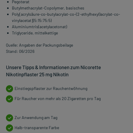
Pegoterat
Butylmethacrylat-Copolymer, basisches
Poly[acrylsäure-co-butylacrylat-co-(2-ethylhexyl)acrylat-co-
vinylacetat](5:15:75:5)
Aluminiumtris(acetylacetonat)
Triglyceride, mittelkettige
Quelle: Angaben der Packungsbeilage
Stand: 06/2026
Unsere Tipps & Informationen zum Nicorette
Nikotinpflaster 25 mg Nikotin
Einstiegspflaster zur Rauchentwöhnung
Für Raucher von mehr als 20 Zigaretten pro Tag
Zur Anwendung am Tag
Halb-transparente Farbe