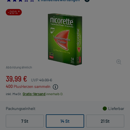
-20%*
Abbildung ähnlich
39,99 €
UVP
49,99 €
400
PlusHerzen sammeln
inkl. MwSt.
Gratis-Versand
innerhalb D.
Packungseinheit
Lieferbar
7 St
14 St
21 St