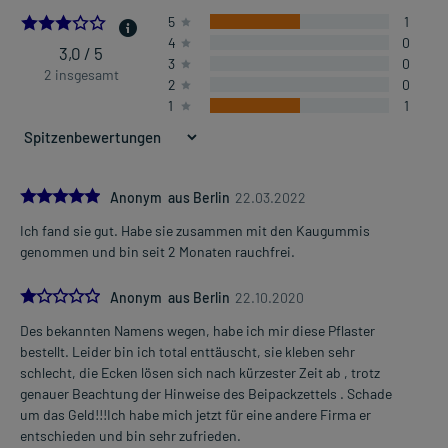
3.0
5
1
4
0
Dosierung und Anwendungshinweise:
3,0 / 5
3
0
Erwachsene
2 insgesamt
2
0
1 Pflaster
1
1
1-mal täglich
morgens nach dem Aufstehen
Die Gesamtdosis sollte nicht ohne Rücksprache mit einem Arzt
oder Apotheker überschritten werden.
5.0
Anonym aus Berlin
22.03.2022
Ich fand sie gut. Habe sie zusammen mit den Kaugummis
Art der Anwendung?
Mehr anzeigen
genommen und bin seit 2 Monaten rauchfrei.
Kleben Sie das Arzneimittel auf eine saubere, trockene und
unverletzte Hautstelle auf. Drücken Sie es 10-15 Sekunden an. Das
1.0
Arzneimittel sollte 16 Stunden auf der Hautstelle bleiben. Vor dem
Anonym aus Berlin
22.10.2020
Schlafengehen wird das Arzneimittel wieder entfernt. Vor einer
Des bekannten Namens wegen, habe ich mir diese Pflaster
erneuten Anwendung an der selben Stelle sollte eine Pause von
bestellt. Leider bin ich total enttäuscht, sie kleben sehr
einigen Tagen abgewartet werden. Für das Aufkleben günstige
schlecht, die Ecken lösen sich nach kürzester Zeit ab , trotz
Körperstellen sind der Oberarm, der Schulterbereich oder die
genauer Beachtung der Hinweise des Beipackzettels . Schade
Hüfte. Waschen Sie nach der Anwendung gründlich die Hände.
um das Geld!!!Ich habe mich jetzt für eine andere Firma er
entschieden und bin sehr zufrieden.
Dauer der Anwendung?