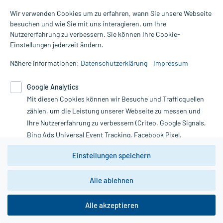
Wir verwenden Cookies um zu erfahren, wann Sie unsere Webseite
besuchen und wie Sie mit uns interagieren, um Ihre
Nutzererfahrung zu verbessern. Sie können Ihre Cookie-
Einstellungen jederzeit ändern.
Nähere Informationen:
Datenschutzerklärung
Impressum
Google Analytics
Mit diesen Cookies können wir Besuche und Trafficquellen
zählen, um die Leistung unserer Webseite zu messen und
Ihre Nutzererfahrung zu verbessern (Criteo, Google Signals,
Bing Ads Universal Event Tracking, Facebook Pixel,
Youtube-Social Plugin).
Einstellungen speichern
Alle Preise gelten inkl. MwSt., ggf. zzgl. Versandkosten
Wir weisen darauf hin, dass die
Informationen auf dieser Website werden ausschließlich für
Datenschutzbestimmungen von
Google Analytics
nicht
Alle ablehnen
zwingend den Europäischen Anforderungen gem. EU-
informative Zwecke zur Verfügung gestellt. Sie ersetzen keinesfalls
DSGVO genügen und ein Datentransfer in Drittstaaten bzw.
die Untersuchung und Behandlung durch einen Arzt. Bitte
die USA nicht ausgeschlossen werden kann. Wie die
Alle akzeptieren
beachten Sie, dass hierdurch weder Diagnosen gestellt noch
Daten dort verarbeitet werden, kann nicht geprüft und
nachvollzogen werden.
Therapien eingeleitet werden können. | Diese Webseite benutzt