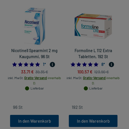
Nicotinell Spearmint 2 mg
Formoline L 112 Extra
Kaugummi, 96 St
Tabletten, 192 St
5.0
4.75
1
*
8
*
33,71 €
100,57 €
39,35 €
123,90 €
inkl. MwSt.
Gratis-Versand
innerhalb
inkl. MwSt.
Gratis-Versand
innerhalb
D.
D.
Lieferbar
Lieferbar
In den Warenkorb
In den Warenkorb