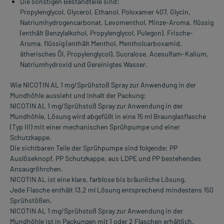
Die sonstigen Bestandteile sind:
Propylenglycol, Glycerol, Ethanol, Poloxamer 407, Glycin,
Natriumhydrogencarbonat, Levomenthol, Minze-Aroma, flüssig
(enthält Benzylalkohol, Propylenglycol, Pulegon), Frische-
Aroma, flüssig (enthält Menthol, Mentholcarboxamid,
ätherisches Öl, Propylenglycol), Sucralose, Acesulfam-Kalium,
Natriumhydroxid und Gereinigtes Wasser.
Wie NICOTIN AL 1 mg/Sprühstoß Spray zur Anwendung in der
Mundhöhle aussieht und Inhalt der Packung:
NICOTIN AL 1 mg/Sprühstoß Spray zur Anwendung in der
Mundhöhle, Lösung wird abgefüllt in eine 15 ml Braunglasflasche
(Typ III) mit einer mechanischen Sprühpumpe und einer
Schutzkappe.
Die sichtbaren Teile der Sprühpumpe sind folgende: PP
Auslöseknopf, PP Schutzkappe, aus LDPE und PP bestehendes
Ansaugröhrchen.
NICOTIN AL ist eine klare, farblose bis bräunliche Lösung.
Jede Flasche enthält 13,2 ml Lösung entsprechend mindestens 150
Sprühstößen.
NICOTIN AL 1 mg/Sprühstoß Spray zur Anwendung in der
Mundhöhle ist in Packungen mit 1 oder 2 Flaschen erhältlich.