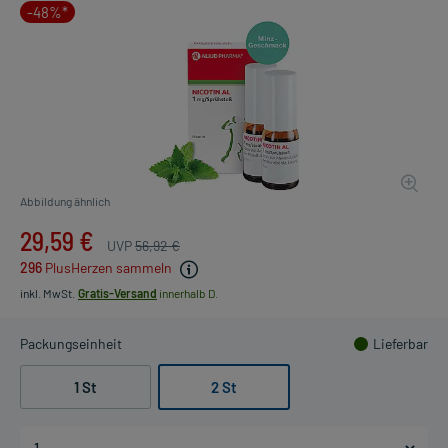
-48%*
Abbildung ähnlich
29,59 €
UVP
56,92 €
296
PlusHerzen sammeln
inkl. MwSt.
Gratis-Versand
innerhalb D.
Packungseinheit
Lieferbar
1 St
2 St