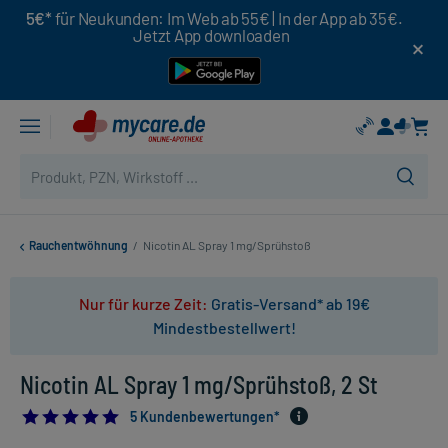
5€*
für Neukunden: Im Web ab 55€ | In der App ab 35€.
Jetzt App downloaden
Rauchentwöhnung
/
Nicotin AL Spray 1 mg/Sprühstoß
Nur für kurze Zeit:
Gratis-Versand* ab 19€
Mindestbestellwert!
Nicotin AL Spray 1 mg/Sprühstoß, 2 St
5.0
5 Kundenbewertungen*