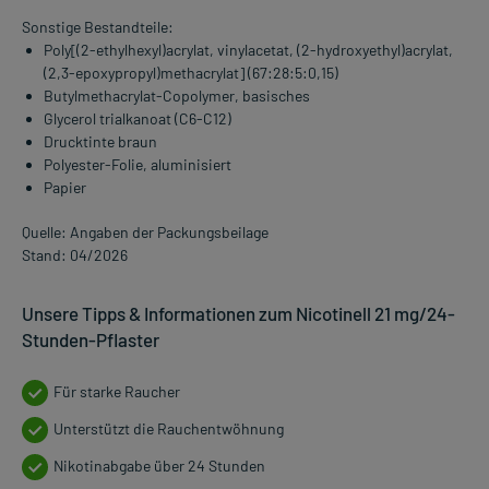
Sonstige Bestandteile:
Poly[(2-ethylhexyl)acrylat, vinylacetat, (2-hydroxyethyl)acrylat,
(2,3-epoxypropyl)methacrylat] (67:28:5:0,15)
Butylmethacrylat-Copolymer, basisches
Glycerol trialkanoat (C6-C12)
Drucktinte braun
Polyester-Folie, aluminisiert
Papier
Quelle: Angaben der Packungsbeilage
Stand: 04/2026
Unsere Tipps & Informationen zum Nicotinell 21 mg/24-
Stunden-Pflaster
Für starke Raucher
Unterstützt die Rauchentwöhnung
Nikotinabgabe über 24 Stunden