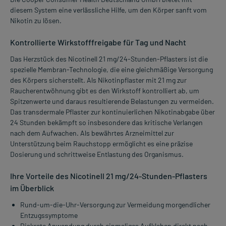
diesem System eine verlässliche Hilfe, um den Körper sanft vom
Nikotin zu lösen.
Kontrollierte Wirkstofffreigabe für Tag und Nacht
Das Herzstück des Nicotinell 21 mg/24-Stunden-Pflasters ist die
spezielle Membran-Technologie, die eine gleichmäßige Versorgung
des Körpers sicherstellt. Als Nikotinpflaster mit 21 mg zur
Raucherentwöhnung gibt es den Wirkstoff kontrolliert ab, um
Spitzenwerte und daraus resultierende Belastungen zu vermeiden.
Das transdermale Pflaster zur kontinuierlichen Nikotinabgabe über
24 Stunden bekämpft so insbesondere das kritische Verlangen
nach dem Aufwachen. Als bewährtes Arzneimittel zur
Unterstützung beim Rauchstopp ermöglicht es eine präzise
Dosierung und schrittweise Entlastung des Organismus.
Ihre Vorteile des Nicotinell 21 mg/24-Stunden-Pflasters
im Überblick
Rund-um-die-Uhr-Versorgung zur Vermeidung morgendlicher
Entzugssymptome
Diskrete Anwendung durch einmaliges Aufkleben direkt nach