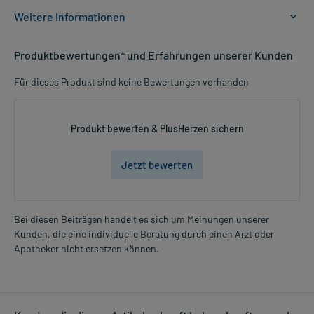
Weitere Informationen
Anwendungsgebiete:
Produktbewertungen* und Erfahrungen unserer Kunden
- Zur Unterstützung der Raucherentwöhnung
- Linderung von Nicotinentzugssymptomen
Für dieses Produkt sind keine Bewertungen vorhanden
- Zur Unterstützung der Raucherentwöhnung
Dosierung und Anwendungshinweise:
Produkt bewerten & PlusHerzen sichern
Erwachsene und ältere Menschen
1 Pflaster
Jetzt bewerten
1-mal täglich
morgens nach dem Aufstehen
Die Gesamtdosis sollte nicht ohne Rücksprache mit einem Arzt
Bei diesen Beiträgen handelt es sich um Meinungen unserer
oder Apotheker überschritten werden.
Kunden, die eine individuelle Beratung durch einen Arzt oder
Mehr anzeigen
Apotheker nicht ersetzen können.
Art der Anwendung?
Kleben Sie das Arzneimittel auf eine saubere, trockene und
unverletzte Hautstelle auf. Drücken Sie es 10-20 Sekunden an. Das
Arzneimittel sollte 24 Stunden auf der Hautstelle bleiben. Vor einer