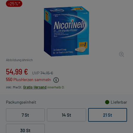
-25%*
Abbildung ähnlich
54,99 €
UVP
74,15 €
550
PlusHerzen sammeln
inkl. MwSt.
Gratis-Versand
innerhalb D.
Packungseinheit
Lieferbar
7 St
14 St
21 St
30 St