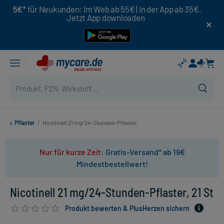
5€*
für Neukunden: Im Web ab 55€ | In der App ab 35€.
Jetzt App downloaden
Pflaster
/
Nicotinell 21 mg/24-Stunden-Pflaster
Nur für kurze Zeit:
Gratis-Versand* ab 19€
Mindestbestellwert!
Nicotinell 21 mg/24-Stunden-Pflaster, 21 St
Produkt bewerten & PlusHerzen sichern