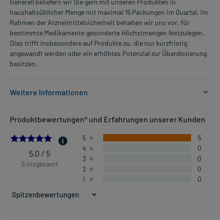
Generell beliefern wir Sie gern mit unseren Produkten in
haushaltsüblicher Menge mit maximal 15 Packungen im Quartal. Im
Rahmen der Arzneimittelsicherheit behalten wir uns vor, für
bestimmte Medikamente gesonderte Höchstmengen festzulegen.
Dies trifft insbesondere auf Produkte zu, die nur kurzfristig
angewandt werden oder ein erhöhtes Potenzial zur Überdosierung
besitzen.
Weitere Informationen
Anwendungsgebiete:
Produktbewertungen* und Erfahrungen unserer Kunden
- Zur Unterstützung der Raucherentwöhnung
- Linderung von Nicotinentzugssymptomen
5.0
5
5
4
0
5,0 / 5
3
0
Dosierung und Anwendungshinweise:
5 insgesamt
2
0
Erwachsene
1
0
1 Pflaster
1-mal täglich
morgens nach dem Aufstehen