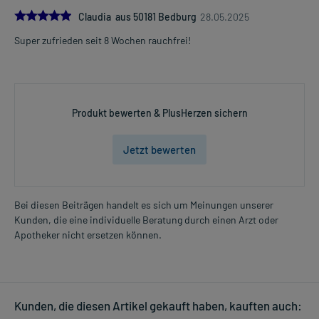
kommen. Setzen Sie sich bei dem Verdacht auf eine Überdosierung
5.0
Claudia aus 50181 Bedburg
28.05.2025
umgehend mit einem Arzt in Verbindung.
Super zufrieden seit 8 Wochen rauchfrei!
Generell gilt: Achten Sie vor allem bei Säuglingen, Kleinkindern und
älteren Menschen auf eine gewissenhafte Dosierung. Im
Zweifelsfalle fragen Sie Ihren Arzt oder Apotheker nach etwaigen
Auswirkungen oder Vorsichtsmaßnahmen.
Produkt bewerten & PlusHerzen sichern
Eine vom Arzt verordnete Dosierung kann von den Angaben der
Packungsbeilage abweichen. Da der Arzt sie individuell abstimmt,
Jetzt bewerten
sollten Sie das Arzneimittel daher nach seinen Anweisungen
anwenden.
Bei diesen Beiträgen handelt es sich um Meinungen unserer
Gegenanzeigen:
Kunden, die eine individuelle Beratung durch einen Arzt oder
Was spricht gegen eine Anwendung?
Apotheker nicht ersetzen können.
Immer:
- Überempfindlichkeit gegen die Inhaltsstoffe
- Herzinfarkt, der erst kurze Zeit zurückliegt (bis 3 Monate)
Kunden, die diesen Artikel gekauft haben, kauften auch:
- Schlaganfall, der erst kurz zurückliegt