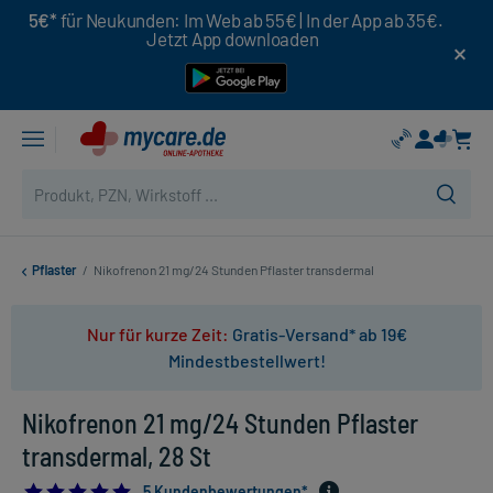
5€*
für Neukunden: Im Web ab 55€ | In der App ab 35€.
Jetzt App downloaden
Pflaster
/
Nikofrenon 21 mg/24 Stunden Pflaster transdermal
Nur für kurze Zeit:
Gratis-Versand* ab 19€
Mindestbestellwert!
Nikofrenon 21 mg/24 Stunden Pflaster
transdermal, 28 St
5.0
5 Kundenbewertungen*