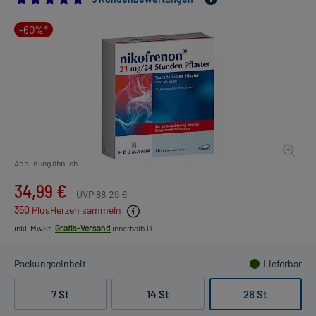
-60%*
Abbildung ähnlich
34,99 €
UVP
88,29 €
350
PlusHerzen sammeln
inkl. MwSt.
Gratis-Versand
innerhalb D.
Packungseinheit
Lieferbar
7 St
14 St
28 St