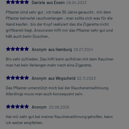
Die Gesamtdosis sollte nicht ohne Rücksprache mit einem Arzt
5.0
Daniela aus Essen
28.04.2023
oder Apotheker überschritten werden.
Pflaster sind sehr gut , ich habe 30 Jahre geraucht , mit dem
Mehr anzeigen
Pflaster keinerlei rauchverlangen , man sollte sich was für die
Art der Anwendung?
Hand kaufen , bis der Kopf realisiert das die Zigarette nicht
Kleben Sie das Arzneimittel auf eine saubere, trockene und
griffbereit liegt. Ansonsten hilft mir das Pflaster sehr gut und
unverletzte Hautstelle auf. Drücken Sie es 10-20 Sekunden an. Das
hält auch beim Duschen.
Arzneimittel sollte 24 Stunden auf der Hautstelle bleiben. Vor einer
erneuten Anwendung an der selben Stelle sollte eine Pause von
5.0
einigen Tagen abgewartet werden. Für das Aufkleben günstige
Anonym aus Hamburg
28.07.2024
Körperstellen sind der Oberarm, der Schulterbereich oder die
Bin sehr zufrieden. Das hilft beim aufhören mit dem Rauchen
Hüfte.
man hat kein Verlangen mehr nach eine Zigarette.
Dauer der Anwendung?
5.0
Anonym aus Wegscheid
02.11.2023
Ohne ärztlichen Rat sollten Sie das Arzneimittel nicht länger als 3
Monate anwenden. Fragen Sie dazu im Zweifelsfalle Ihren Arzt oder
Das Pflaster unterstützt mich bei der Raucherentwöhnung.
Apotheker.
Allerdings muss man auch konsequent sein.
Überdosierung?
5.0
Anonym
20.06.2026
Bei einer Überdosierung kann es zu Übelkeit, vermehrtem
Speichelfluss, Bauchschmerzen, Durchfall, Schweißausbrüchen,
Hat mir sehr gut bei meiner Rauchenwöhnung geholfen, kann
Kopfschmerzen, Schwindel, Hör- und Sehstörungen,
ich weiter empfehlen.
Blutdruckabfall, Atemschwierigkeiten sowie zum Kreislaufkollaps