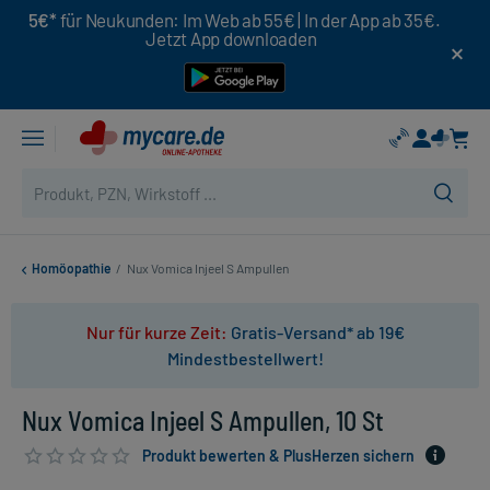
5€*
für Neukunden: Im Web ab 55€ | In der App ab 35€.
Jetzt App downloaden
Homöopathie
/
Nux Vomica Injeel S Ampullen
Nur für kurze Zeit:
Gratis-Versand* ab 19€
Mindestbestellwert!
Nux Vomica Injeel S Ampullen, 10 St
Produkt bewerten & PlusHerzen sichern