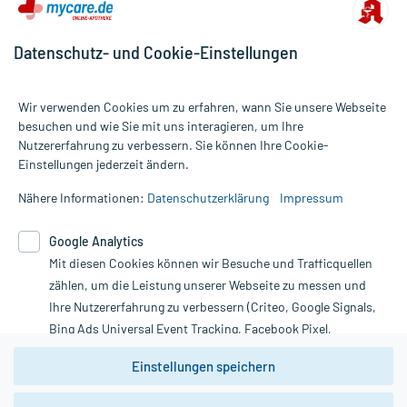
Datenschutz- und Cookie-Einstellungen
Wir verwenden Cookies um zu erfahren, wann Sie unsere Webseite
besuchen und wie Sie mit uns interagieren, um Ihre
Nutzererfahrung zu verbessern. Sie können Ihre Cookie-
Alle Preise gelten inkl. MwSt., ggf. zzgl. Versandkosten
Einstellungen jederzeit ändern.
Informationen auf dieser Website werden ausschließlich für
informative Zwecke zur Verfügung gestellt. Sie ersetzen keinesfalls
Nähere Informationen:
Datenschutzerklärung
Impressum
die Untersuchung und Behandlung durch einen Arzt. Bitte
beachten Sie, dass hierdurch weder Diagnosen gestellt noch
Google Analytics
Therapien eingeleitet werden können. | Diese Webseite benutzt
Mit diesen Cookies können wir Besuche und Trafficquellen
Google Analytics. Lesen Sie bitte dazu die wichtigen Hinweise in
unserer Datenschutzerklärung. Für den Widerruf einer Bestellung
zählen, um die Leistung unserer Webseite zu messen und
nutzen Sie das Formular:
Ihre Nutzererfahrung zu verbessern (Criteo, Google Signals,
Bing Ads Universal Event Tracking, Facebook Pixel,
Vertrag widerrufen
Youtube-Social Plugin).
Einstellungen speichern
Wir weisen darauf hin, dass die
Datenschutzbestimmungen von
Google Analytics
nicht