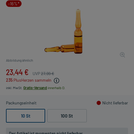
-16%*
Abbildung ähnlich
23,44 €
UVP
27,99 €
235
PlusHerzen sammeln
inkl. MwSt.
Gratis-Versand
innerhalb D.
Packungseinheit
Nicht lieferbar
10 St
100 St
Der Artikel ist momentan nicht lieferbar.