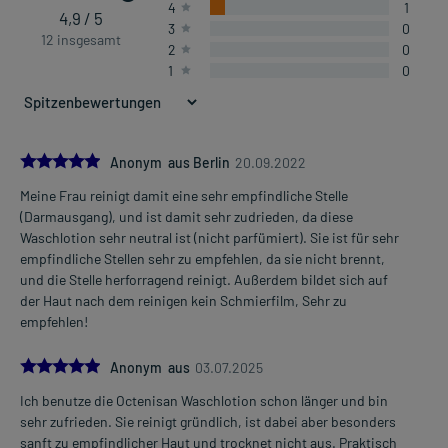
4
1
4,9 / 5
3
0
12 insgesamt
2
0
1
0
5.0
Anonym aus Berlin
20.09.2022
Meine Frau reinigt damit eine sehr empfindliche Stelle
(Darmausgang), und ist damit sehr zudrieden, da diese
Waschlotion sehr neutral ist (nicht parfümiert). Sie ist für sehr
empfindliche Stellen sehr zu empfehlen, da sie nicht brennt,
und die Stelle herforragend reinigt. Außerdem bildet sich auf
der Haut nach dem reinigen kein Schmierfilm, Sehr zu
empfehlen!
5.0
Anonym aus
03.07.2025
Ich benutze die Octenisan Waschlotion schon länger und bin
sehr zufrieden. Sie reinigt gründlich, ist dabei aber besonders
sanft zu empfindlicher Haut und trocknet nicht aus. Praktisch