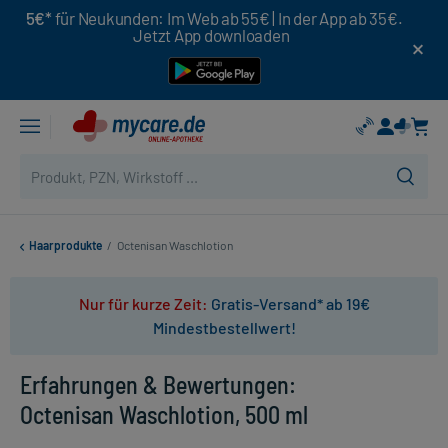
5€*
für Neukunden: Im Web ab 55€ | In der App ab 35€.
Jetzt App downloaden
Haarprodukte
/
Octenisan Waschlotion
Nur für kurze Zeit:
Gratis-Versand* ab 19€
Mindestbestellwert!
Erfahrungen & Bewertungen:
Octenisan Waschlotion, 500 ml