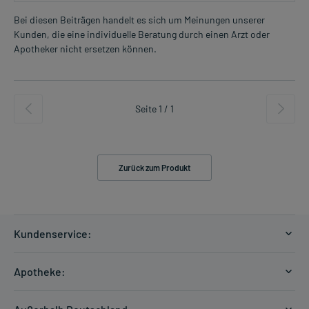
Bei diesen Beiträgen handelt es sich um Meinungen unserer
Kunden, die eine individuelle Beratung durch einen Arzt oder
Apotheker nicht ersetzen können.
Seite 1 / 1
Zurück zum Produkt
Kundenservice:
Versandkosten
Apotheke:
Zahlungsarten
Ratgeber
Kontakt