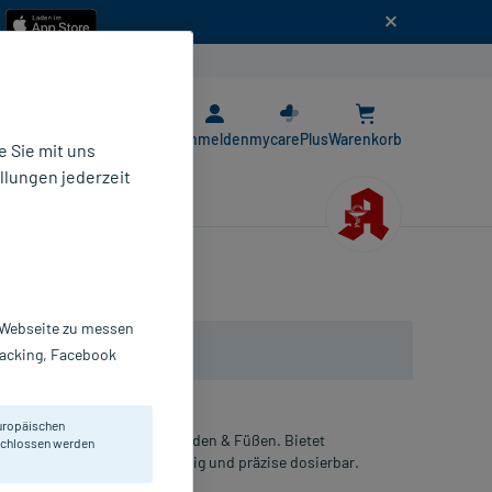
n
E-Rezept App
Anmelden
mycarePlus
Warenkorb
 Sie mit uns
llungen jederzeit
r Webseite zu messen
Tracking, Facebook
uropäischen
s Schwitzen an Achseln, Händen & Füßen. Bietet
eschlossen werden
ß und Geruch. Extrem ergiebig und präzise dosierbar.