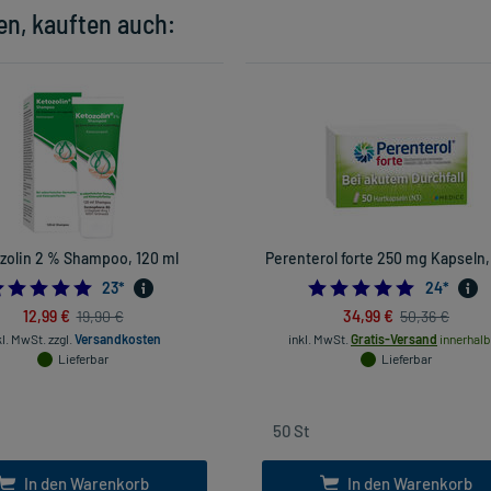
en, kauften auch:
zolin 2 % Shampoo, 120 ml
Perenterol forte 250 mg Kapseln,
4.826086956521739
5.0
23
*
24
*
12,99 €
34,99 €
19,90 €
50,36 €
kl. MwSt.
zzgl.
Versandkosten
inkl. MwSt.
Gratis-Versand
innerhalb
Lieferbar
Lieferbar
In den Warenkorb
In den Warenkorb