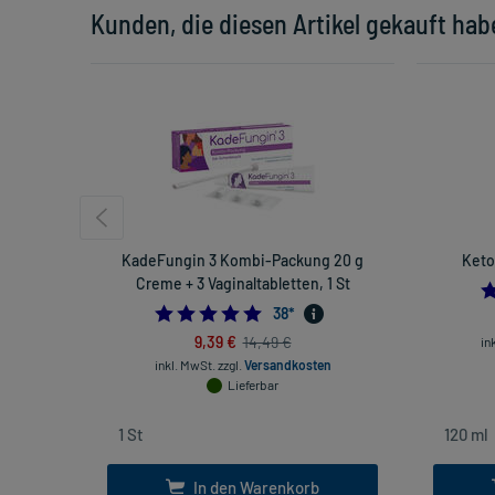
Kunden, die diesen Artikel gekauft hab
KadeFungin 3 Kombi-Packung 20 g
Keto
Creme + 3 Vaginaltabletten, 1 St
4.921052631578948
38
*
9,39 €
14,49 €
in
inkl. MwSt.
zzgl.
Versandkosten
Lieferbar
In den Warenkorb