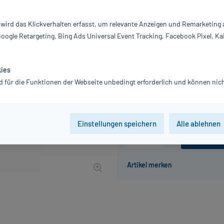
Darreichung:
Sp
Inhalt:
30
 wird das Klickverhalten erfasst, um relevante Anzeigen und Remarketing
PZN:
01
Google Retargeting, Bing Ads Universal Event Tracking, Facebook Pixel, Ka
Hersteller:
M
16,20 €
UVP
19,99 €
162
P
kies
inkl. MwSt.
zzgl.
Versandkosten
d für die Funktionen der Webseite unbedingt erforderlich und können nich
Grundpreis: 540,00 € / l
Einstellungen speichern
Alle ablehnen