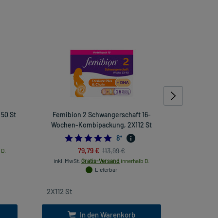
 50 St
Femibion 2 Schwangerschaft 16-
Nurofen Ju
Wochen-Kombipackung, 2X112 St
Ora
4.875
8
*
79,79 €
113,99 €
 D.
inkl. MwSt.
Gratis-Versand
innerhalb D.
inkl
Lieferbar
In den Warenkorb