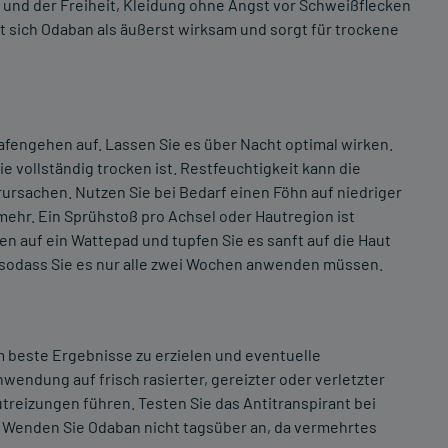
 und der Freiheit, Kleidung ohne Angst vor Schweißflecken
t sich Odaban als äußerst wirksam und sorgt für trockene
fengehen auf. Lassen Sie es über Nacht optimal wirken.
ie vollständig trocken ist. Restfeuchtigkeit kann die
rsachen. Nutzen Sie bei Bedarf einen Föhn auf niedriger
mehr. Ein Sprühstoß pro Achsel oder Hautregion ist
n auf ein Wattepad und tupfen Sie es sanft auf die Haut
, sodass Sie es nur alle zwei Wochen anwenden müssen.
beste Ergebnisse zu erzielen und eventuelle
wendung auf frisch rasierter, gereizter oder verletzter
eizungen führen. Testen Sie das Antitranspirant bei
e. Wenden Sie Odaban nicht tagsüber an, da vermehrtes