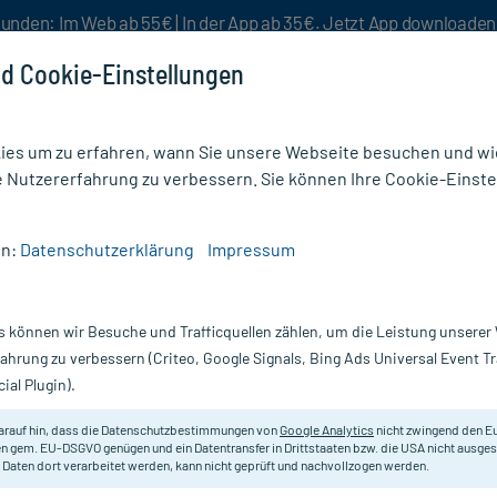
unden: Im Web ab 55€ | In der App ab 35€. Jetzt App downloade
d Cookie-Einstellungen
es um zu erfahren, wann Sie unsere Webseite besuchen und wie
e Nutzererfahrung zu verbessern. Sie können Ihre Cookie-Einste
nlösen
Rezeptur
Aktion %
en:
Datenschutzerklärung
Impressum
el gegen Schwitzen
/
Antitranspirant
/
Odaban Antitranspirant Spray
s können wir Besuche und Trafficquellen zählen, um die Leistung unsere
Nur für kurze Zeit:
Gratis-Versand* ab 19€ Mindestbestellwert!
fahrung zu verbessern (Criteo, Google Signals, Bing Ads Universal Event 
ial Plugin).
, 30 ml
arauf hin, dass die Datenschutzbestimmungen von
Google Analytics
nicht zwingend den E
Hochwirksames Spray gegen starke
n gem. EU-DSGVO genügen und ein Datentransfer in Drittstaaten bzw. die USA nicht ausg
 Daten dort verarbeitet werden, kann nicht geprüft und nachvollzogen werden.
langanhaltenden Schutz vor Schwei