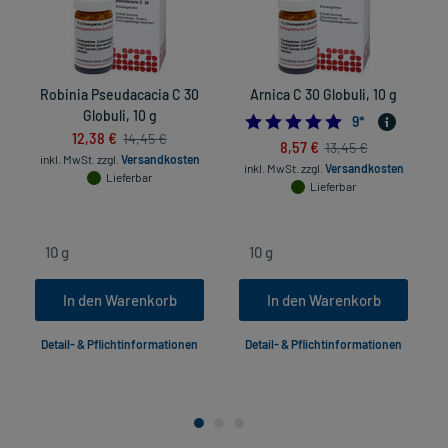
Robinia Pseudacacia C 30
Arnica C 30 Globuli, 10 g
Globuli, 10 g
4.8888888888888
9
*
12,38 €
14,45 €
8,57 €
13,45 €
inkl. MwSt.
zzgl.
Versandkosten
inkl. MwSt.
zzgl.
Versandkosten
Lieferbar
Lieferbar
In den Warenkorb
In den Warenkorb
Detail- & Pflichtinformationen
Detail- & Pflichtinformationen