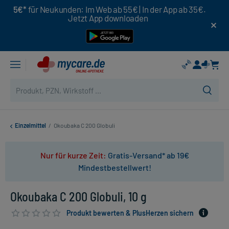
5€*
für Neukunden: Im Web ab 55€ | In der App ab 35€.
Jetzt App downloaden
Einzelmittel
/
Okoubaka C 200 Globuli
Nur für kurze Zeit:
Gratis-Versand* ab 19€
Mindestbestellwert!
Okoubaka C 200 Globuli, 10 g
Produkt bewerten & PlusHerzen sichern