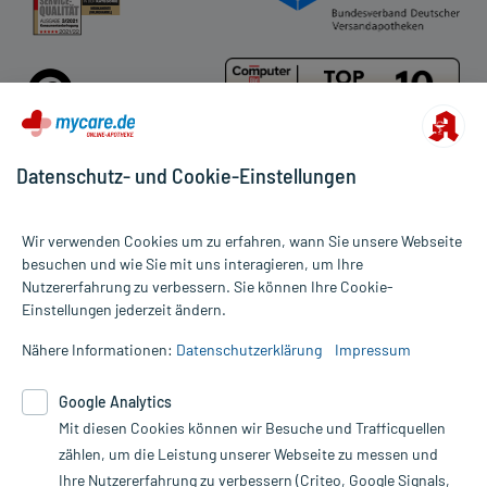
Datenschutz- und Cookie-Einstellungen
Für die Produkte der Kategorie Inhaler wurden 6 Bewertungen mit
Wir verwenden Cookies um zu erfahren, wann Sie unsere Webseite
durchschnittlich 4,5 von 5 Sternen abgegeben.
besuchen und wie Sie mit uns interagieren, um Ihre
Nutzererfahrung zu verbessern. Sie können Ihre Cookie-
Alle Preise gelten inkl. MwSt., ggf. zzgl. Versandkosten
Einstellungen jederzeit ändern.
Informationen auf dieser Website werden ausschließlich für
informative Zwecke zur Verfügung gestellt. Sie ersetzen keinesfalls
Nähere Informationen:
Datenschutzerklärung
Impressum
die Untersuchung und Behandlung durch einen Arzt. Bitte
beachten Sie, dass hierdurch weder Diagnosen gestellt noch
Google Analytics
Therapien eingeleitet werden können. | Diese Webseite benutzt
Mit diesen Cookies können wir Besuche und Trafficquellen
Google Analytics. Lesen Sie bitte dazu die wichtigen Hinweise in
unserer Datenschutzerklärung. Für den Widerruf einer Bestellung
zählen, um die Leistung unserer Webseite zu messen und
nutzen Sie das Formular:
Ihre Nutzererfahrung zu verbessern (Criteo, Google Signals,