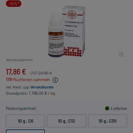
-14%*
Abbildung ähnlich
17,86 €
UVP
20,85 €
179
PlusHerzen sammeln
inkl. MwSt.
zzgl.
Versandkosten
Grundpreis: 1.786,00 € / kg
Packungseinheit
Lieferbar
10 g
, C6
10 g
, C12
10 g
, C30