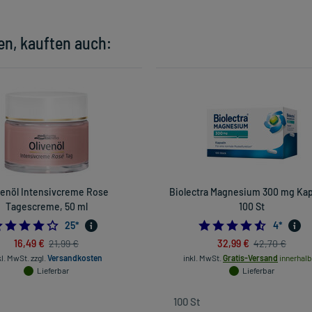
en, kauften auch:
venöl Intensivcreme Rose
Biolectra Magnesium 300 mg Kap
Tagescreme, 50 ml
100 St
4.24
4.5
25
*
4
*
16,49 €
32,99 €
21,99 €
42,70 €
kl. MwSt.
zzgl.
Versandkosten
inkl. MwSt.
Gratis-Versand
innerhalb
Lieferbar
Lieferbar