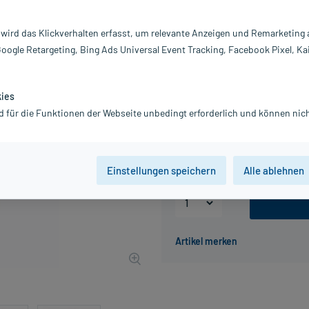
Darreichung:
C
 wird das Klickverhalten erfasst, um relevante Anzeigen und Remarketing
Inhalt:
50
Google Retargeting, Bing Ads Universal Event Tracking, Facebook Pixel, Ka
PZN:
0
Hersteller:
Dr
16,49 €
kies
UVP
21,99 €
165
P
d für die Funktionen der Webseite unbedingt erforderlich und können nich
inkl. MwSt.
zzgl.
Versandkosten
Grundpreis: 329,80 € / l
Einstellungen speichern
Alle ablehnen