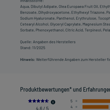
Inhaltsstoffe:
Aqua, Dibutyl Adipate, Olea Europaea Fruit Oil, Ethy
Benzoate, Dihydroxyacetone, Ethylhexyl Triazone, P
Sodium Hyaluronate, Panthenol, Erythrulose, Tocophe
Cetearyl Alcohol, Glyceryl Caprylate, Magnesium Ste
Sorbate, Phenoxyethanol, Citric Acid, Terpineol, Pel
Quelle: Angaben des Herstellers
Stand: 11/2025
Hinweis:
Weiterführende Angaben zum Hersteller f
Produktbewertungen* und Erfahrunge
4.6
5
4
4,6 / 5