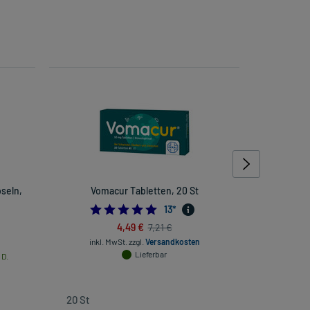
seln,
Vomacur Tabletten, 20 St
Viganto
4.923076923076923
13
*
4,49 €
7,21 €
inkl. MwSt.
zzgl.
Versandkosten
Lieferbar
 D.
inkl