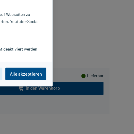
reme
 auf Webseiten zu
 ml
irion, Youtube-Social
4870235
. Theiss Naturwaren GmbH
lusHerzen sammeln
t deaktiviert werden.
Alle akzeptieren
Lieferbar
In den Warenkorb