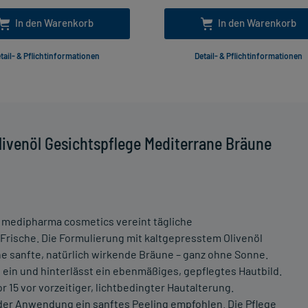
In den Warenkorb
In den Warenkorb
tail- & Pflichtinformationen
Detail- & Pflichtinformationen
ivenöl Gesichtspflege Mediterrane Bräune
n medipharma cosmetics vereint tägliche
Frische. Die Formulierung mit kaltgepresstem Olivenöl
eine sanfte, natürlich wirkende Bräune – ganz ohne Sonne.
t ein und hinterlässt ein ebenmäßiges, gepflegtes Hautbild.
r 15 vor vorzeitiger, lichtbedingter Hautalterung.
der Anwendung ein sanftes Peeling empfohlen. Die Pflege