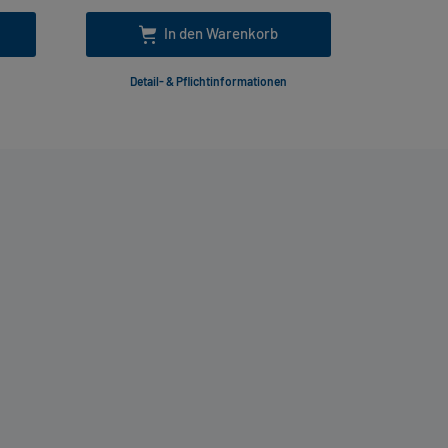
In den Warenkorb
Detail- & Pflichtinformationen
Deta