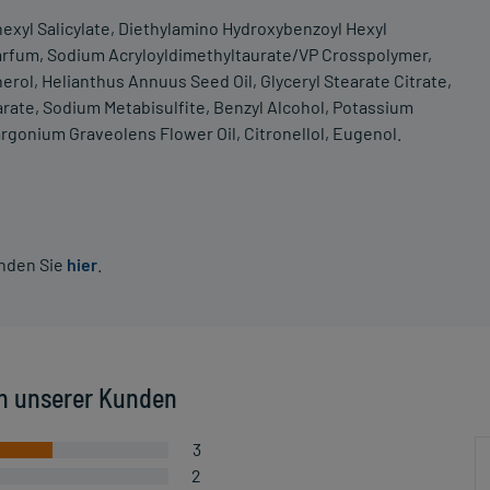
lhexyl Salicylate, Diethylamino Hydroxybenzoyl Hexyl
arfum, Sodium Acryloyldimethyltaurate/VP Crosspolymer,
rol, Helianthus Annuus Seed Oil, Glyceryl Stearate Citrate,
arate, Sodium Metabisulfite, Benzyl Alcohol, Potassium
argonium Graveolens Flower Oil, Citronellol, Eugenol.
inden Sie
hier
.
n unserer Kunden
3
2