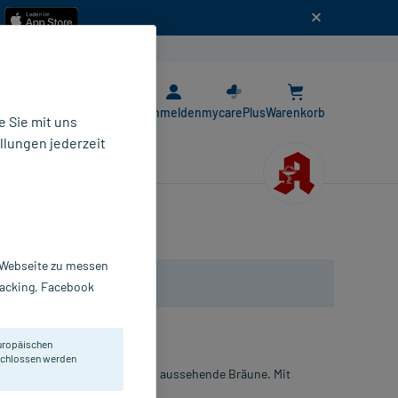
n
E-Rezept App
Anmelden
mycarePlus
Warenkorb
 Sie mit uns
llungen jederzeit
r Webseite zu messen
Tracking, Facebook
uropäischen
eschlossen werden
eine sanft wirkende, natürlich aussehende Bräune. Mit
.