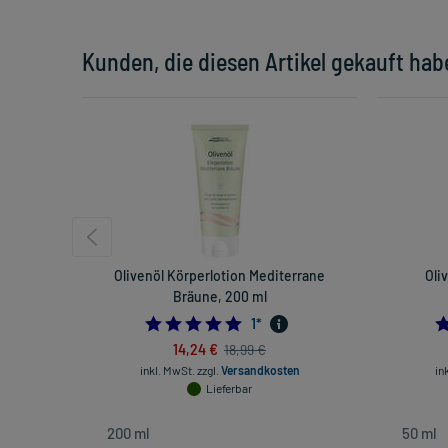
Kunden, die diesen Artikel gekauft hab
Olivenöl Körperlotion Mediterrane
Oli
Bräune, 200 ml
5.0
1
*
14,24 €
18,99 €
inkl. MwSt.
zzgl.
Versandkosten
in
Lieferbar