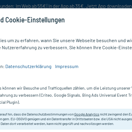
unden: Im Web ab 55€ | In der App ab 35€. Jetzt App downloade
d Cookie-Einstellungen
es um zu erfahren, wann Sie unsere Webseite besuchen und wie
e Nutzererfahrung zu verbessern. Sie können Ihre Cookie-Einste
nlösen
Rezeptur
Aktion %
en:
Datenschutzerklärung
Impressum
stbräuner
/
Olivenöl Gesichtspflege Mediterrane Bräune
s können wir Besuche und Trafficquellen zählen, um die Leistung unsere
Nur für kurze Zeit:
Gratis-Versand* ab 19€ Mindestbestellwert!
fahrung zu verbessern (Criteo, Google Signals, Bing Ads Universal Event 
ial Plugin).
terrane Bräune,
medipharma cosmetics
arauf hin, dass die Datenschutzbestimmungen von
Google Analytics
nicht zwingend den E
n gem. EU-DSGVO genügen und ein Datentransfer in Drittstaaten bzw. die USA nicht ausg
 Daten dort verarbeitet werden, kann nicht geprüft und nachvollzogen werden.
Spendet Feuchtigkeit und verleiht 
kaltgepresstem Olivenöl und LSF 15