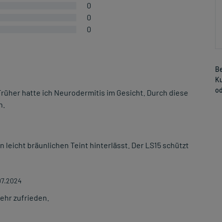
0
0
0
Be
Ku
od
rüher hatte ich Neurodermitis im Gesicht. Durch diese
n.
 leicht bräunlichen Teint hinterlässt. Der LS15 schützt
07.2024
sehr zufrieden.