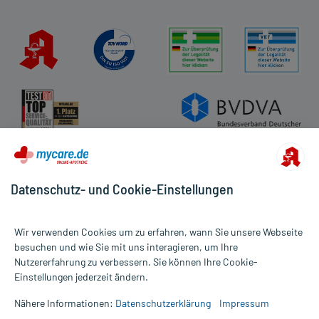
Datenschutz- und Cookie-Einstellungen
Wir verwenden Cookies um zu erfahren, wann Sie unsere Webseite
besuchen und wie Sie mit uns interagieren, um Ihre
Nutzererfahrung zu verbessern. Sie können Ihre Cookie-
Alle Preise gelten inkl. MwSt., ggf. zzgl. Versandkosten
Einstellungen jederzeit ändern.
Informationen auf dieser Website werden ausschließlich für
informative Zwecke zur Verfügung gestellt. Sie ersetzen keinesfalls
Nähere Informationen:
Datenschutzerklärung
Impressum
die Untersuchung und Behandlung durch einen Arzt. Bitte