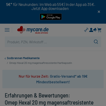
5€*
für Neukunden: Im Web ab 55€ | In der App ab 35€.
Jetzt App downloaden
Sodbrennen Medikamente
/
Omep Hexal 20 mg magensaftresistente Hartkapseln
Nur für kurze Zeit:
Gratis-Versand* ab 19€
Mindestbestellwert!
Erfahrungen & Bewertungen:
Omep Hexal 20 mg magensaftresistente