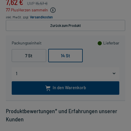
7,62 €
UVP
15,57 €
77
PlusHerzen sammeln
inkl. MwSt.
zzgl.
Versandkosten
Zurück zum Produkt
Packungseinheit
Lieferbar
7 St
14 St
In den Warenkorb
Produktbewertungen* und Erfahrungen unserer
Kunden