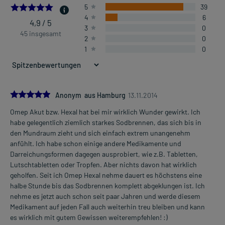
4.866666666666666
5
39
4
6
4,9 / 5
3
0
45 insgesamt
2
0
1
0
5.0
Anonym aus Hamburg
13.11.2014
Omep Akut bzw. Hexal hat bei mir wirklich Wunder gewirkt. Ich
habe gelegentlich ziemlich starkes Sodbrennen, das sich bis in
den Mundraum zieht und sich einfach extrem unangenehm
anfühlt. Ich habe schon einige andere Medikamente und
Darreichungsformen dagegen ausprobiert, wie z.B. Tabletten,
Lutschtabletten oder Tropfen. Aber nichts davon hat wirklich
geholfen. Seit ich Omep Hexal nehme dauert es höchstens eine
halbe Stunde bis das Sodbrennen komplett abgeklungen ist. Ich
nehme es jetzt auch schon seit paar Jahren und werde diesem
Medikament auf jeden Fall auch weiterhin treu bleiben und kann
es wirklich mit gutem Gewissen weiterempfehlen! :)