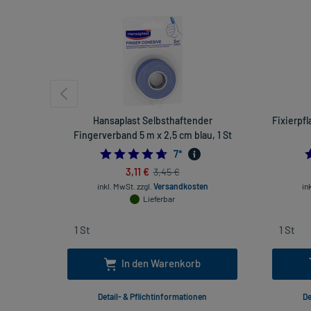
Hansaplast Selbsthaftender
Fixierpfl
Fingerverband 5 m x 2,5 cm blau, 1 St
4.714285714285714
7
*
3,11 €
3,45 €
inkl. MwSt.
zzgl.
Versandkosten
in
Lieferbar
In den Warenkorb
Detail- & Pflichtinformationen
De