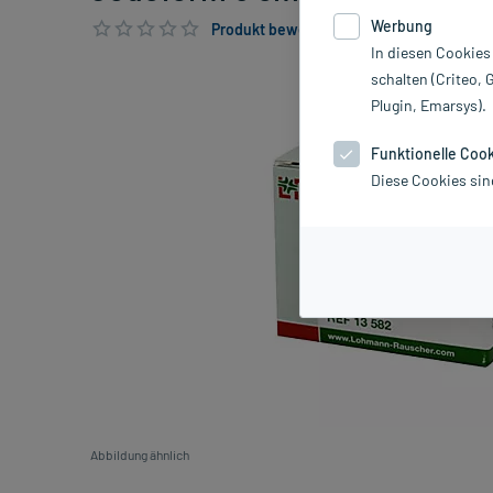
Werbung
Produkt bewerten & PlusHerzen sichern
In diesen Cookies
schalten (Criteo, 
Plugin, Emarsys).
Funktionelle Coo
Diese Cookies sin
Abbildung ähnlich