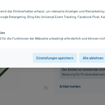
Inhalt:
1 
PZN:
0
 wird das Klickverhalten erfasst, um relevante Anzeigen und Remarketing
Hersteller:
L
Google Retargeting, Bing Ads Universal Event Tracking, Facebook Pixel, Ka
49,54 €
496
PlusHerzen 
inkl. MwSt.
Gratis-Versand
innerhalb D.
kies
d für die Funktionen der Webseite unbedingt erforderlich und können nich
Packungseinheit
1 St
1 St
Einstellungen speichern
Alle ablehnen
Der Artikel ist momentan nicht
Beratung für Produktalternat