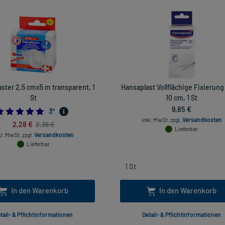
aster 2,5 cmx5 m transparent, 1
Hansaplast Vollflächige Fixierung
St
10 cm, 1 St
9,85 €
5.0
3
*
inkl. MwSt.
zzgl.
Versandkosten
2,28 €
2,38 €
Lieferbar
kl. MwSt.
zzgl.
Versandkosten
Lieferbar
In den Warenkorb
In den Warenkorb
tail- & Pflichtinformationen
Detail- & Pflichtinformationen