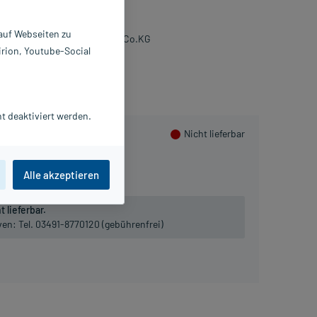
St
4436929
 auf Webseiten zu
ohmann & Rauscher GmbH & Co.KG
irion, Youtube-Social
sammeln
t deaktiviert werden.
Nicht lieferbar
1 St
Alle akzeptieren
 lieferbar.
iven:
Tel. 03491-8770120 (gebührenfrei)