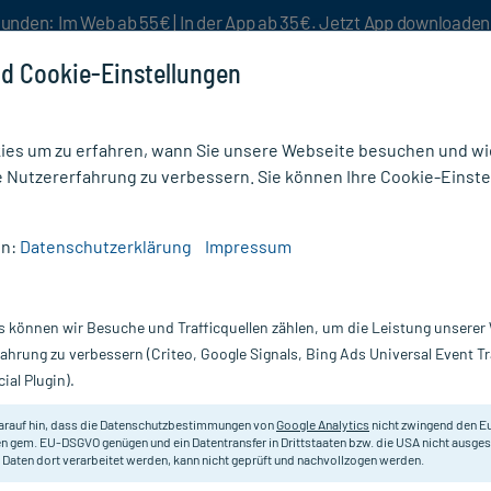
unden: Im Web ab 55€ | In der App ab 35€. Jetzt App downloade
d Cookie-Einstellungen
es um zu erfahren, wann Sie unsere Webseite besuchen und wie
e Nutzererfahrung zu verbessern. Sie können Ihre Cookie-Einste
nlösen
Rezeptur
Aktion %
en:
Datenschutzerklärung
Impressum
ter & Binden
/
Opraclean Mullbinde Tamponadebinde mit Jodoform 5 cmx5 m
s können wir Besuche und Trafficquellen zählen, um die Leistung unsere
Nur für kurze Zeit:
Gratis-Versand* ab 19€ Mindestbestellwert!
fahrung zu verbessern (Criteo, Google Signals, Bing Ads Universal Event 
ial Plugin).
adebinde mit
arauf hin, dass die Datenschutzbestimmungen von
Google Analytics
nicht zwingend den E
Unterstützt die Wundreinigung d
n gem. EU-DSGVO genügen und ein Datentransfer in Drittstaaten bzw. die USA nicht ausg
 Daten dort verarbeitet werden, kann nicht geprüft und nachvollzogen werden.
Darreichung:
T