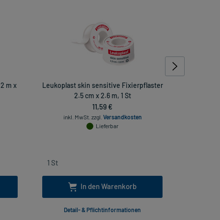
 2 m x
Leukoplast skin sensitive Fixierpflaster
Leukoplast
2.5 cm x 2.6 m, 1 St
11,59 €
inkl. MwSt.
zzgl.
Versandkosten
inkl
Lieferbar
In den Warenkorb
Detail- & Pflichtinformationen
Deta