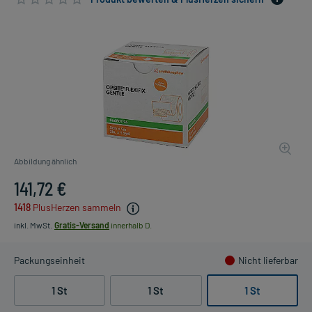
Abbildung ähnlich
141,72 €
1418
PlusHerzen sammeln
inkl. MwSt.
Gratis-Versand
innerhalb D.
Packungseinheit
Nicht lieferbar
1 St
1 St
1 St