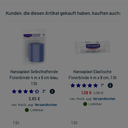
Kunden, die diesen Artikel gekauft haben, kauften auch:
Hansaplast Selbsthaftende
Hansaplast Elastische
Fixierbinde 4 m x 6 cm blau,
Fixierbinde 4 m x 8 cm, 1 St
1 St
5.0
1
*
4.333333333333333
3
*
1,08 €
1,35 €
3,65 €
inkl. MwSt.
zzgl.
Versandkosten
Lieferbar
inkl. MwSt.
zzgl.
Versandkosten
Lieferbar