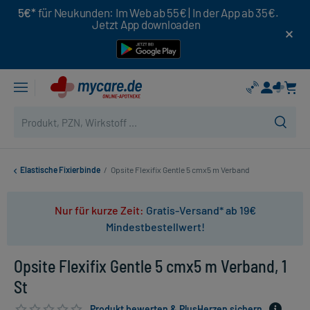
5€*
für Neukunden: Im Web ab 55€ | In der App ab 35€.
Jetzt App downloaden
Elastische Fixierbinde
/
Opsite Flexifix Gentle 5 cmx5 m Verband
Nur für kurze Zeit:
Gratis-Versand* ab 19€
Mindestbestellwert!
Opsite Flexifix Gentle 5 cmx5 m Verband, 1
St
Produkt bewerten & PlusHerzen sichern