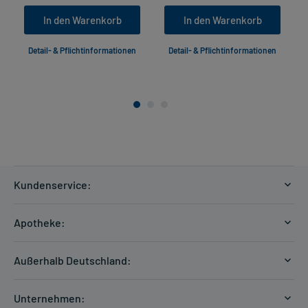
In den Warenkorb
In den Warenkorb
Detail- & Pflichtinformationen
Detail- & Pflichtinformationen
Kundenservice:
Versandkosten
Apotheke:
Zahlungsarten
Ratgeber
Kontakt
Außerhalb Deutschland:
E-Rezept
FAQ
Versandkosten Schweiz
Papierrezept einlösen
Hilfe
Unternehmen: