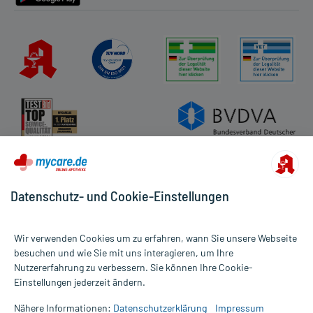
Datenschutz- und Cookie-Einstellungen
Wir verwenden Cookies um zu erfahren, wann Sie unsere Webseite
besuchen und wie Sie mit uns interagieren, um Ihre
Nutzererfahrung zu verbessern. Sie können Ihre Cookie-
Alle Preise gelten inkl. MwSt., ggf. zzgl. Versandkosten
Einstellungen jederzeit ändern.
Informationen auf dieser Website werden ausschließlich für
informative Zwecke zur Verfügung gestellt. Sie ersetzen keinesfalls
Nähere Informationen:
Datenschutzerklärung
Impressum