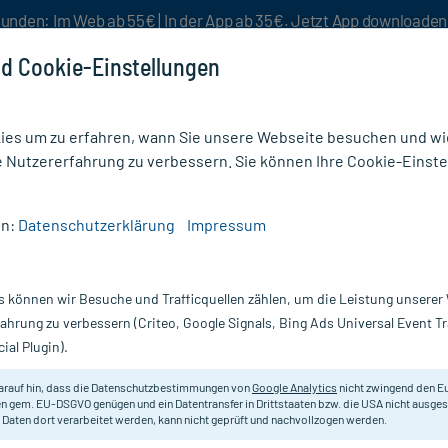
unden: Im Web ab 55€ | In der App ab 35€. Jetzt App downloade
d Cookie-Einstellungen
es um zu erfahren, wann Sie unsere Webseite besuchen und wie
e Nutzererfahrung zu verbessern. Sie können Ihre Cookie-Einste
nlösen
Rezeptur
Aktion %
en:
Datenschutzerklärung
Impressum
dikamente
/
Oralpädon 240 Apfel Banane Pulver
s können wir Besuche und Trafficquellen zählen, um die Leistung unsere
Nur für kurze Zeit:
Gratis-Versand* ab 19€ Mindestbestellwert!
fahrung zu verbessern (Criteo, Google Signals, Bing Ads Universal Event 
ial Plugin).
ulver, 10 St
STADA
arauf hin, dass die Datenschutzbestimmungen von
Google Analytics
nicht zwingend den E
n gem. EU-DSGVO genügen und ein Datentransfer in Drittstaaten bzw. die USA nicht ausg
 Daten dort verarbeitet werden, kann nicht geprüft und nachvollzogen werden.
Zur oralen Salz- (Elektrolyt-) und 
bei Durchfallerkrankungen.