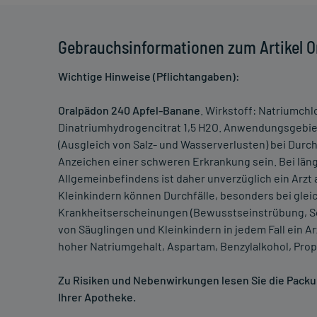
Gebrauchsinformationen zum Artikel O
Wichtige Hinweise (Pflichtangaben):
Oralpädon 240 Apfel-Banane
. Wirkstoff: Natriumchl
Dinatriumhydrogencitrat 1,5 H2O. Anwendungsgebiete:
(Ausgleich von Salz- und Wasserverlusten) bei Durc
Anzeichen einer schweren Erkrankung sein. Bei län
Allgemeinbefindens ist daher unverzüglich ein Arzt
Kleinkindern können Durchfälle, besonders bei glei
Krankheitserscheinungen (Bewusstseinstrübung, Sch
von Säuglingen und Kleinkindern in jedem Fall ein A
hoher Natriumgehalt, Aspartam, Benzylalkohol, Prop
Zu Risiken und Nebenwirkungen lesen Sie die Packung
Ihrer Apotheke.