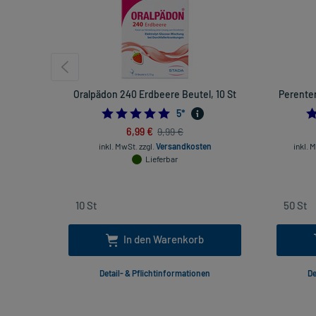
Oralpädon 240 Erdbeere Beutel, 10 St
Perenter
4.8
5
*
6,99 €
9,99 €
inkl. MwSt.
zzgl.
Versandkosten
inkl. 
Lieferbar
In den Warenkorb
Detail- & Pflichtinformationen
De