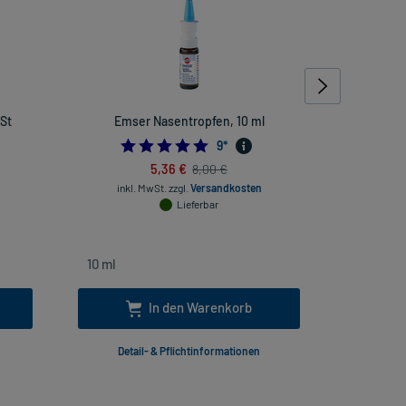
 St
Emser Nasentropfen, 10 ml
Perenterol
4.888888888888889
9
*
5,36 €
8,00 €
inkl. MwSt.
zzgl.
Versandkosten
inkl
Lieferbar
In den Warenkorb
Detail- & Pflichtinformationen
Deta