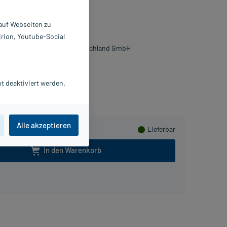
lver
 auf Webseiten zu
 St
irion, Youtube-Social
2563032
TADA Consumer Health Deutschland GmbH
Beipackzettel als PDF
t deaktiviert werden.
Herzen sammeln
Alle akzeptieren
Lieferbar
In den Warenkorb