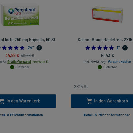
ol forte 250 mg Kapseln, 50 St
Kalinor Brausetabletten, 2X15
5.0
5.0
24
*
1
*
34,99 €
14,43 €
50,36 €
MwSt.
Gratis-Versand
innerhalb D.
inkl. MwSt.
zzgl.
Versandkosten
Lieferbar
Lieferbar
In den Warenkorb
In den Warenkorb
tail- & Pflichtinformationen
Detail- & Pflichtinformationen