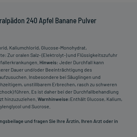
ralpädon 240 Apfel Banane Pulver
orid, Kaliumchlorid, Glucose-Monohydrat,
 Zur oralen Salz- (Elektrolyt-) und Flüssigkeitszufuhr
hfallerkrankungen.
Hinweis:
Jeder Durchfall kann
gerer Dauer und/oder Beeinträchtigung des
 aufzusuchen. Insbesondere bei Säuglingen und
chzeitigem, unstillbarem Erbrechen, rasch zu schweren
ock) führen. Es ist daher bei der Durchfallbehandlung
rzt hinzuzuziehen.
Warnhinweise:
Enthält Glucose, Kalium,
ylenglycol und Sucrose.
sbeilage und fragen Sie Ihre Ärztin, Ihren Arzt oder in