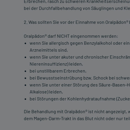
Erbrechen, rasch zu schweren Krankheitserscheinun
bei der Durchfallbehandlung von Säuglingen und Klei
2. Was sollten Sie vor der Einnahme von Oralpädon®
Oralpädon® darf NICHT eingenommen werden:
wenn Sie allergisch gegen Benzylalkohol oder ein
Arzneimittels sind,
wenn Sie unter akuter und chronischer Einschrä
Niereninsuffizienz) leiden,
bei unstillbarem Erbrechen,
bei Bewusstseinstrübung bzw. Schock bei schwe
wenn Sie unter einer Störung des Säure-Basen-H
Alkalose) leiden,
bei Störungen der Kohlenhydrataufnahme (Zucke
Die Behandlung mit Oralpädon® ist nicht angezeigt
dem Magen-Darm-Trakt in das Blut nicht oder nur tei