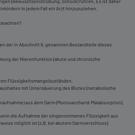
gen (Bewusstseinstrübung, Schock) führen. Es ist daher
nkindern in jedem Fall ein Arzt hinzuzuziehen.
 beachten?
en der in Abschnitt 6. genannten Bestandteile dieses
nkung der Nierenfunktion (akute und chronische
ren Flüssigkeitsmangelzuständen,
aushaltes mit Untersäuerung des Blutes (metabolische
raufnahme) aus dem Darm (Monosaccharid-Malabsorption).
, wenn die Aufnahme der eingenommenen Flüssigkeit aus
lweise möglich ist (z.B. bei akutem Darmverschluss).