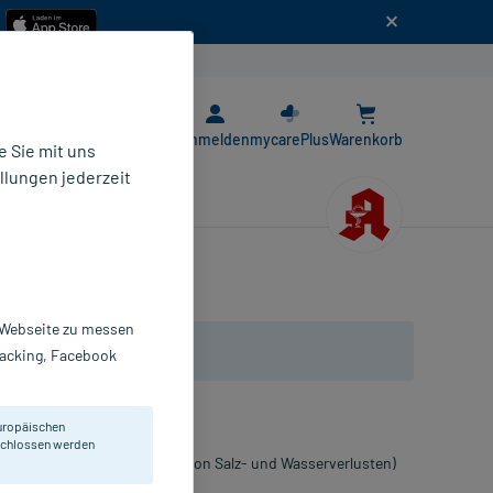
n
E-Rezept App
Anmelden
mycarePlus
Warenkorb
 Sie mit uns
llungen jederzeit
r Webseite zu messen
Tracking, Facebook
uropäischen
eschlossen werden
Flüssigkeitszufuhr (Ausgleich von Salz- und Wasserverlusten)