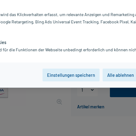
Darreichung:
Pu
 wird das Klickverhalten erfasst, um relevante Anzeigen und Remarketing
Inhalt:
10
Google Retargeting, Bing Ads Universal Event Tracking, Facebook Pixel, Ka
PZN:
0
Hersteller:
S
Information:
kies
6,99 €
d für die Funktionen der Webseite unbedingt erforderlich und können nich
UVP
9,99 €
70
Plus
inkl. MwSt.
zzgl.
Versandkosten
Einstellungen speichern
Alle ablehnen