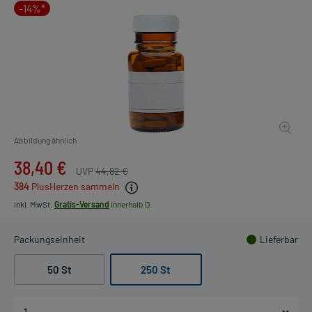
-14%*
Abbildung ähnlich
38,40 €
UVP
44,82 €
384
PlusHerzen sammeln
inkl. MwSt.
Gratis-Versand
innerhalb D.
Packungseinheit
Lieferbar
50 St
250 St