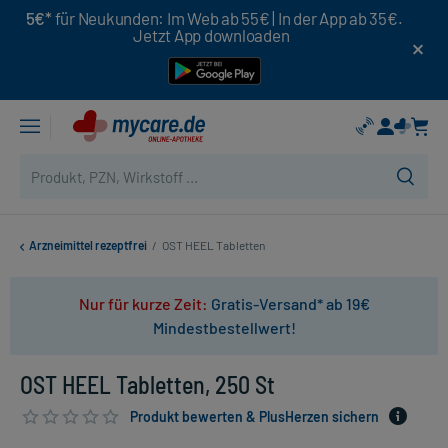
5€*
für Neukunden: Im Web ab 55€ | In der App ab 35€.
Jetzt App downloaden
Arzneimittel rezeptfrei
/
OST HEEL Tabletten
Nur für kurze Zeit:
Gratis-Versand* ab 19€
Mindestbestellwert!
OST HEEL Tabletten, 250 St
Produkt bewerten & PlusHerzen sichern