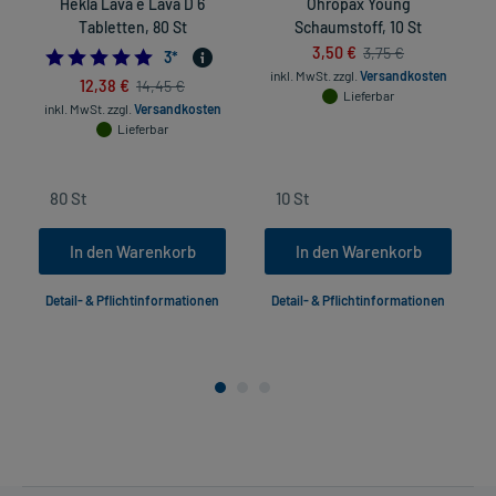
Hekla Lava e Lava D 6
Ohropax Young
Tabletten, 80 St
Schaumstoff, 10 St
3,50 €
3,75 €
5.0
3
*
inkl. MwSt.
zzgl.
Versandkosten
12,38 €
14,45 €
Lieferbar
inkl. MwSt.
zzgl.
Versandkosten
in
Lieferbar
In den Warenkorb
In den Warenkorb
Detail- & Pflichtinformationen
Detail- & Pflichtinformationen