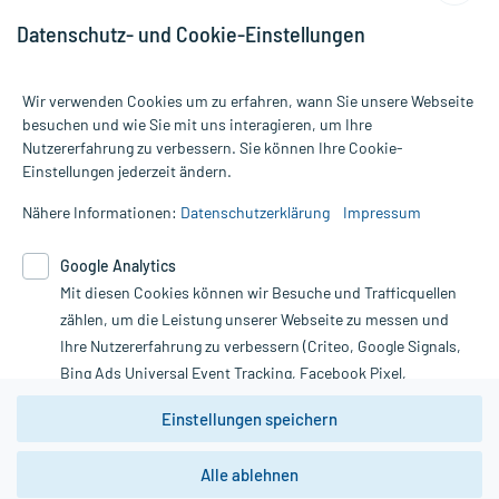
Datenschutz- und Cookie-Einstellungen
Wir verwenden Cookies um zu erfahren, wann Sie unsere Webseite
besuchen und wie Sie mit uns interagieren, um Ihre
Nutzererfahrung zu verbessern. Sie können Ihre Cookie-
Alle Preise gelten inkl. MwSt., ggf. zzgl. Versandkosten
Einstellungen jederzeit ändern.
Informationen auf dieser Website werden ausschließlich für
informative Zwecke zur Verfügung gestellt. Sie ersetzen keinesfalls
Nähere Informationen:
Datenschutzerklärung
Impressum
die Untersuchung und Behandlung durch einen Arzt. Bitte
beachten Sie, dass hierdurch weder Diagnosen gestellt noch
Google Analytics
Therapien eingeleitet werden können. | Diese Webseite benutzt
Mit diesen Cookies können wir Besuche und Trafficquellen
Google Analytics. Lesen Sie bitte dazu die wichtigen Hinweise in
unserer Datenschutzerklärung. Für den Widerruf einer Bestellung
zählen, um die Leistung unserer Webseite zu messen und
nutzen Sie das Formular:
Ihre Nutzererfahrung zu verbessern (Criteo, Google Signals,
Bing Ads Universal Event Tracking, Facebook Pixel,
Vertrag widerrufen
Youtube-Social Plugin).
Einstellungen speichern
Wir weisen darauf hin, dass die
Datenschutzbestimmungen von
Google Analytics
nicht
Alle ablehnen
*Hinweise zu unseren Aktionen und Bewertungen
zwingend den Europäischen Anforderungen gem. EU-
DSGVO genügen und ein Datentransfer in Drittstaaten bzw.