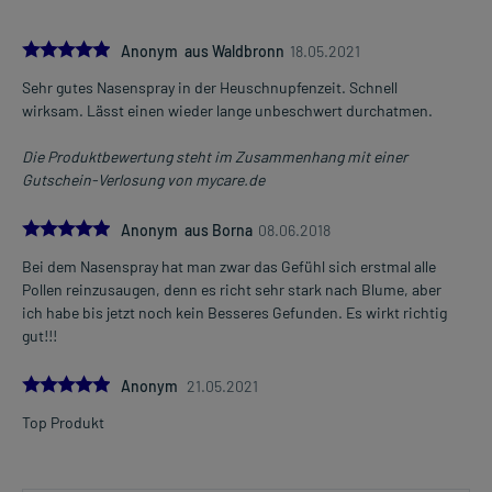
Erwachsene
5.0
Anonym aus Waldbronn
18.05.2021
1 Sprühstoß pro Nasenloch
Sehr gutes Nasenspray in der Heuschnupfenzeit. Schnell
1-mal täglich
Mehr anzeigen
wirksam. Lässt einen wieder lange unbeschwert durchatmen.
morgens
Die Produktbewertung steht im Zusammenhang mit einer
Die Gesamtdosis sollte nicht ohne Rücksprache mit einem Arzt
Gutschein-Verlosung von mycare.de
oder Apotheker überschritten werden.
5.0
Art der Anwendung?
Anonym aus Borna
08.06.2018
Sprühen Sie das Arzneimittel in das/jedes Nasenloch ein. Während
Bei dem Nasenspray hat man zwar das Gefühl sich erstmal alle
des Einsprühens atmen Sie leicht durch die Nase. Zuvor reinigen
Pollen reinzusaugen, denn es richt sehr stark nach Blume, aber
Sie die Nase durch kräftiges Schnäuzen. Vor Gebrauch gut
ich habe bis jetzt noch kein Besseres Gefunden. Es wirkt richtig
schütteln. Vor der ersten Anwendung sollten Sie mehrmals
gut!!!
pumpen bis ein Sprühnebel entsteht. Um Infektionen zu
vermeiden, sollte das Arzneimittel immer nur von einem Patienten
5.0
Anonym
21.05.2021
benutzt werden.
Top Produkt
Dauer der Anwendung?
Die Anwendungsdauer richtet sich nach der Art der Beschwerden
und/oder dem Verlauf der Erkrankung. Sie sollte deshalb in