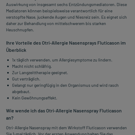
Auswirkung von insgesamt sechs Entzündungsmediatoren. Diese
Mediatoren können beispielsweise verantwortlich für eine
verstopfte Nase, juckende Augen und Niesreiz sein. Es eignet sich
daher zur Behandlung von mittelschwerem bis starken
Heuschnupfen.
Ihre Vorteile des Otri-Allergie Nasensprays Fluticason im
Überblick
1x täglich verwenden, um Allergiesymptome zu lindern.
Macht nicht schläfrig.
Zur Langzeittherapie geeignet.
Gut verträglich.
Gelangt nur geringfügig in den Organismus und wird rasch
abgebaut.
Kein Gewöhnungseffekt.
Wie wende ich das Otri-Allergie Nasenspray Fluticason
an?
Otri-Allergie Nasenspray mit dem Wirkstoff Fluticason verwenden
Sie 1-mal täglich. Vor der ersten Anwendung halten Sie das