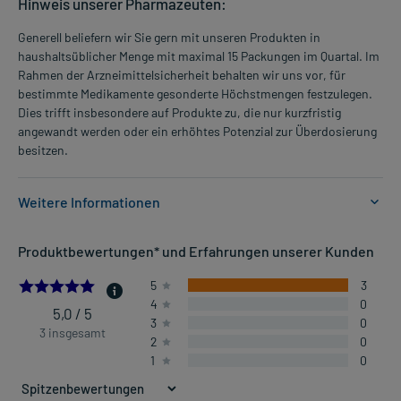
Hinweis unserer Pharmazeuten:
Generell beliefern wir Sie gern mit unseren Produkten in
haushaltsüblicher Menge mit maximal 15 Packungen im Quartal. Im
Rahmen der Arzneimittelsicherheit behalten wir uns vor, für
bestimmte Medikamente gesonderte Höchstmengen festzulegen.
Dies trifft insbesondere auf Produkte zu, die nur kurzfristig
angewandt werden oder ein erhöhtes Potenzial zur Überdosierung
besitzen.
Weitere Informationen
Anwendungsgebiete:
Produktbewertungen* und Erfahrungen unserer Kunden
- Allergischer Schnupfen, z.B. Heuschnupfen, z.B. Heuschnupfen
- Allergischer Schnupfen, z.B. Heuschnupfen
5.0
5
3
4
0
5,0 / 5
3
0
Dosierung und Anwendungshinweise:
3 insgesamt
2
0
Erwachsene
1
0
2 Sprühstöße pro Nasenloch
1-mal täglich
morgens