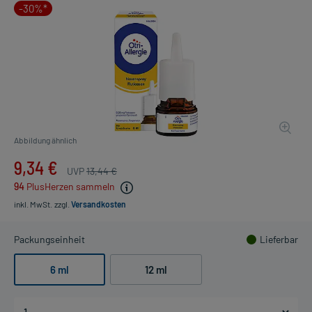
-30%*
Abbildung ähnlich
9,34 €
UVP
13,44 €
94
PlusHerzen sammeln
inkl. MwSt.
zzgl.
Versandkosten
Packungseinheit
Lieferbar
6 ml
12 ml