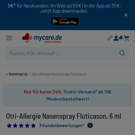
5€*
für Neukunden: Im Web ab 55€ | In der App ab 35€.
Jetzt App downloaden
Nasenspray
/
Otri-Allergie Nasenspray Fluticason
Nur für kurze Zeit:
Gratis-Versand* ab 19€
Mindestbestellwert!
Otri-Allergie Nasenspray Fluticason, 6 ml
5.0
3 Kundenbewertungen*