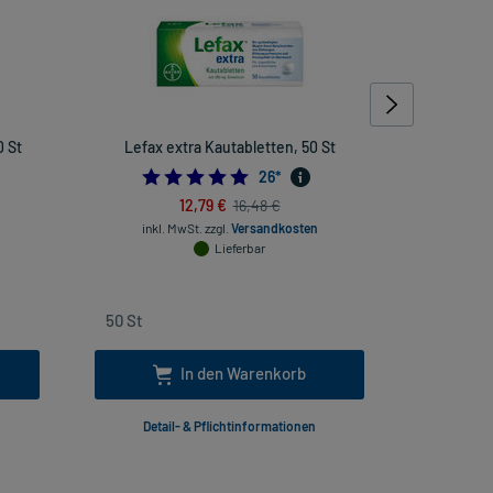
0 St
Lefax extra Kautabletten, 50 St
Lefax Kau
263157895
4.846153846153846
26
*
12,79 €
16,48 €
inkl. MwSt.
zzgl.
Versandkosten
Lieferbar
inkl
In den Warenkorb
Detail- & Pflichtinformationen
Deta