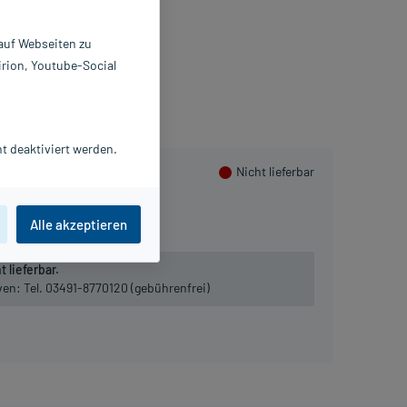
0 St
4946903
 auf Webseiten zu
edphano Arzneimittel GmbH
irion, Youtube-Social
sammeln
t deaktiviert werden.
Nicht lieferbar
200 St
Alle akzeptieren
 lieferbar.
iven:
Tel. 03491-8770120 (gebührenfrei)