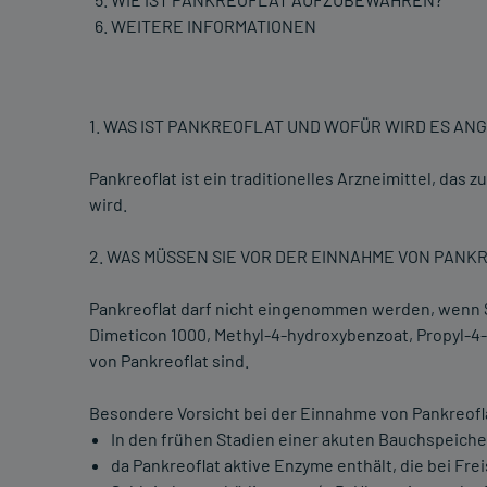
WEITERE INFORMATIONEN
1. WAS IST PANKREOFLAT UND WOFÜR WIRD ES A
Pankreoflat ist ein traditionelles Arzneimittel, da
wird.
2. WAS MÜSSEN SIE VOR DER EINNAHME VON PAN
Pankreoflat darf nicht eingenommen werden, wenn S
Dimeticon 1000, Methyl-4-hydroxybenzoat, Propyl-4
von Pankreoflat sind.
Besondere Vorsicht bei der Einnahme von Pankreoflat
In den frühen Stadien einer akuten Bauchspeic
da Pankreoflat aktive Enzyme enthält, die bei Fr