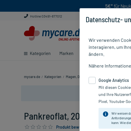
5€*
für Neuk
Hotline 03491-877012
Datenschutz- un
Wir verwenden Cooki
interagieren, um Ihr
Kategorien
Marken
Ratgeber
E-Rezept ei
ändern.
Nähere Information
mycare.de
/
Kategorien
/
Magen, Darm & Verdauung
/
Blähungen & 
Google Analytics
Mit diesen Cookie
und Ihre Nutzerer
Pixel, Youtube-Soc
Pankreoflat, 200 St
Wir weisen d
Anforderunge
kann. Wie die
Produkt bewerten & PlusHerzen sichern