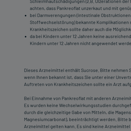
Schleimhautschädigungen (z.B. Ulzerationen der 
achten, dass Pankreoflat unzerkaut und mit genü
bei Darmverengungen (intestinale Obstruktionen)
Stoffwechselstörung) bekannte Komplikationen s
Krankheitszeichen sollte daher auch die Möglich
da bei Kindern unter 12 Jahren keine ausreichen
Kindern unter 12 Jahren nicht angewendet werde
Dieses Arzneimittel enthält Sucrose. Bitte nehmen S
wenn Ihnen bekannt ist, dass Sie unter einer Unver
Auftreten von Krankheitszeichen sollte ein Arzt au
Bei Einnahme von Pankreoflat mit anderen Arzneimit
Es wurden keine Wechselwirkungsstudien durchgef
durch die gleichzeitige Gabe von Mitteln, die Mage
Magnesiumcarbonat), beeinträchtigt werden. Bitte 
Arzneimittel gelten kann. Es sind keine Arzneimitt