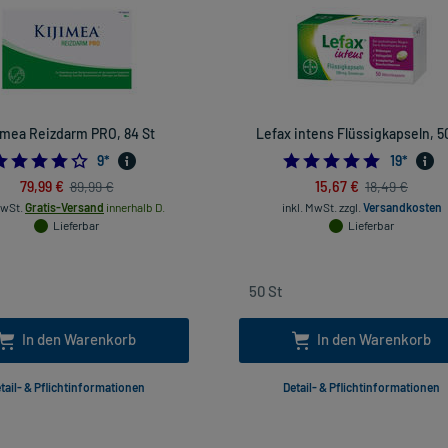
imea Reizdarm PRO, 84 St
Lefax intens Flüssigkapseln, 5
4.111111111111111
4.842105
9
*
19
*
79,99 €
15,67 €
89,99 €
18,49 €
MwSt.
Gratis-Versand
innerhalb D.
inkl. MwSt.
zzgl.
Versandkosten
Lieferbar
Lieferbar
In den Warenkorb
In den Warenkorb
tail- & Pflichtinformationen
Detail- & Pflichtinformationen