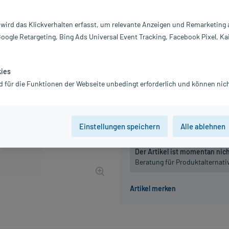
Inhalt:
20
PZN:
0
 wird das Klickverhalten erfasst, um relevante Anzeigen und Remarketing
Hersteller:
m
Google Retargeting, Bing Ads Universal Event Tracking, Facebook Pixel, Ka
48,39 €
484
PlusHerzen 
inkl. MwSt.
Gratis-Versand
innerhalb D.
kies
d für die Funktionen der Webseite unbedingt erforderlich und können nich
Packungseinheit
50 St
100 St
Einstellungen speichern
Alle ablehnen
Der Artikel ist momentan nicht
Beratung für Produktalternat