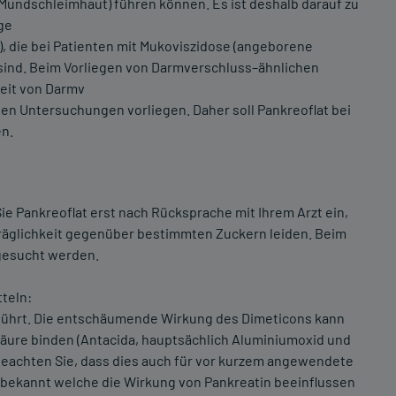
Mundschleimhaut) führen können. Es ist deshalb darauf zu
ge
, die bei Patienten mit Mukoviszidose (angeborene
ind. Beim Vorliegen von Darmverschluss–ähnlichen
keit von Darmv
den Untersuchungen vorliegen. Daher soll Pankreoflat bei
n.
ie Pankreoflat erst nach Rücksprache mit Ihrem Arzt ein,
träglichkeit gegenüber bestimmten Zuckern leiden. Beim
fgesucht werden.
teln:
ührt. Die entschäumende Wirkung des Dimeticons kann
nsäure binden (Antacida, hauptsächlich Aluminiumoxid und
beachten Sie, dass dies auch für vor kurzem angewendete
el bekannt welche die Wirkung von Pankreatin beeinflussen