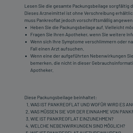
Lesen Sie die gesamte Packungsbeilage sorgfältig du
Dieses Arzneimittel ist ohne Verschreibung erhältl
muss Pankreoflat jedoch vorschriftsmäßig angewe
Heben Sie die Packungsbeilage auf. Vielleicht mö
Fragen Sie Ihren Apotheker, wenn Sie weitere In
Wenn sich Ihre Symptome verschlimmern oder nac
Fall einen Arzt aufsuchen.
Wenn eine der aufgeführten Nebenwirkungen Sie
bemerken, die nicht in dieser Gebrauchsinformati
Apotheker.
Diese Packungsbeilage beinhaltet:
WAS IST PANKREOFLAT UND WOFÜR WIRD ES A
WAS MÜSSEN SIE VOR DER EINNAHME VON PAN
WIE IST PANKREOFLAT EINZUNEHMEN?
WELCHE NEBENWIRKUNGEN SIND MÖGLICH?
WIE IST PANKREOFLAT AUFZUBEWAHREN?