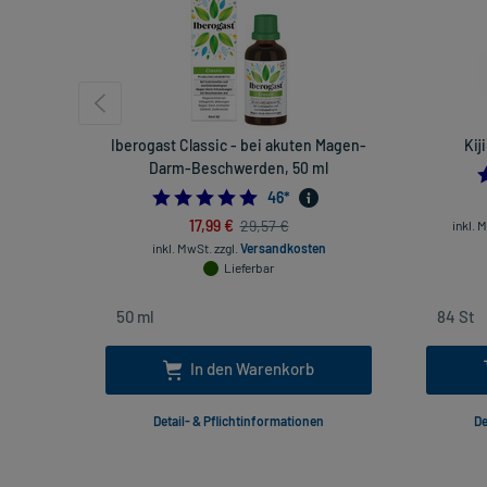
Iberogast Classic - bei akuten Magen-
Kij
Darm-Beschwerden, 50 ml
4.978260869565218
46
*
17,99 €
29,57 €
inkl. 
inkl. MwSt.
zzgl.
Versandkosten
Lieferbar
In den Warenkorb
Detail- & Pflichtinformationen
De