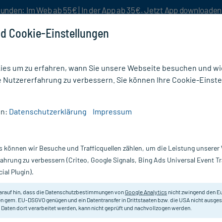
unden: Im Web ab 55€ | In der App ab 35€. Jetzt App downloade
d Cookie-Einstellungen
es um zu erfahren, wann Sie unsere Webseite besuchen und wie
e Nutzererfahrung zu verbessern. Sie können Ihre Cookie-Einste
nlösen
Rezeptur
Aktion %
en:
Datenschutzerklärung
Impressum
Verdauungsstörungen
/
Pankreoflat
s können wir Besuche und Trafficquellen zählen, um die Leistung unsere
Nur für kurze Zeit:
Gratis-Versand* ab 19€ Mindestbestellwert!
fahrung zu verbessern (Criteo, Google Signals, Bing Ads Universal Event 
ial Plugin).
arauf hin, dass die Datenschutzbestimmungen von
Google Analytics
nicht zwingend den E
Zur Unterstützung der Verdauungs
n gem. EU-DSGVO genügen und ein Datentransfer in Drittstaaten bzw. die USA nicht ausg
 Daten dort verarbeitet werden, kann nicht geprüft und nachvollzogen werden.
Darreichung:
Üb