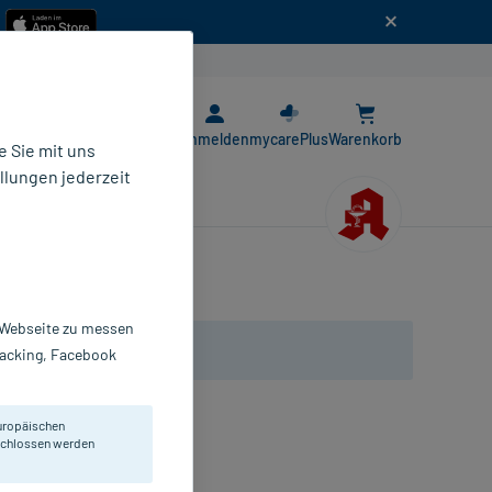
n
E-Rezept App
Anmelden
mycarePlus
Warenkorb
 Sie mit uns
llungen jederzeit
r Webseite zu messen
Tracking, Facebook
uropäischen
funktion
eschlossen werden
erzogene Tabletten