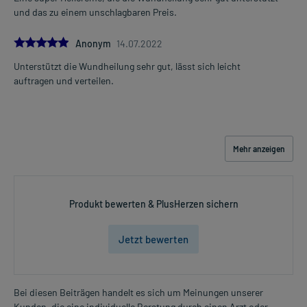
und das zu einem unschlagbaren Preis.
Für die Information an dieser Stelle werden vor allem
Nebenwirkungen berücksichtigt, die bei mindestens einem von
5.0
Anonym
14.07.2022
1.000 behandelten Patienten auftreten.
Unterstützt die Wundheilung sehr gut, lässt sich leicht
auftragen und verteilen.
Zusammensetzung:
Wirkstoff
Dexpanthenol
50 mg
Hilfsstoff
Benzoesäure
1,5 mg
Hilfsstoff
Wasser, gereinigtes
+
Mehr anzeigen
Hilfsstoff
Vaselin, weißes
+
Hilfsstoff
Wollwachs
150 mg
Hilfsstoff
Paraffin, dickflüssiges
+
Produkt bewerten & PlusHerzen sichern
Hilfsstoff
Wollwachsalkohole
+
Hilfsstoff
Cetylstearylalkohol
1,1 mg
Jetzt bewerten
Wirkungsweise:
Wie wirkt der Inhaltsstoff des Arzneimittels?
Bei diesen Beiträgen handelt es sich um Meinungen unserer
Der Wirkstoff heilt verletzte Haut und Schleimhaut. Er ist
Kunden, die eine individuelle Beratung durch einen Arzt oder