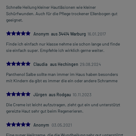
- Schwangerschaft: Wenden Sie sich an Ihren Arzt. Es spielen
verschiedene Überlegungen eine Rolle, ob und wie das Arzneimittel
Schnelle Heilung kleiner Hautläsionen wie kleiner
in der Schwangerschaft angewendet werden kann.
Schürfwunden. Auch für die Pflege trockener Ellenbogen gut
- Stillzeit: Wenden Sie sich an Ihren Arzt oder Apotheker. Er wird
geeignet.
Ihre besondere Ausgangslage prüfen und Sie entsprechend
beraten, ob und wie Sie mit dem Stillen weitermachen können.
5.0
Anonym aus 34414 Warburg
16.01.2017
Finde ich einfach nur klasse nehme sie schon lange und finde
Ist Ihnen das Arzneimittel trotz einer Gegenanzeige verordnet
sie einfach super. Empfehle ich wirklich gerne weiter.
worden, sprechen Sie mit Ihrem Arzt oder Apotheker. Der
therapeutische Nutzen kann höher sein, als das Risiko, das die
5.0
Anwendung bei einer Gegenanzeige in sich birgt.
Claudia aus Hechingen
29.08.2024
Panthenol Salbe sollte man immer im Haus haben besonders
mit Kindern da gibt es immer die ein oder andere Schramme
Nebenwirkungen:
Welche unerwünschten Wirkungen können auftreten?
5.0
Jürgen aus Rodgau
10.11.2023
Für das Arzneimittel sind nur Nebenwirkungen beschrieben, die
Die Creme ist leicht aufzutragen, zieht gut ein und unterstützt
bisher nur in Ausnahmefällen aufgetreten sind.
gereizte Haut sehr gut beim Regenerieren.
Bemerken Sie eine Befindlichkeitsstörung oder Veränderung
5.0
Anonym
03.05.2021
während der Behandlung, wenden Sie sich an Ihren Arzt oder
Apotheker.
Eine super Heilcreme, die die Wundheilung sehr gut unterstützt