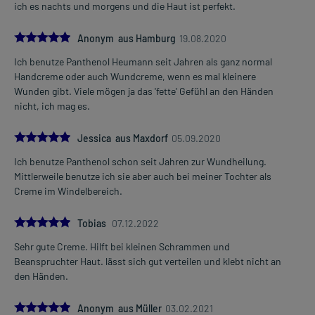
ich es nachts und morgens und die Haut ist perfekt.
Überdosierung?
Es sind keine Überdosierungserscheinungen bekannt. Im
5.0
Zweifelsfall wenden Sie sich an Ihren Arzt.
Anonym aus Hamburg
19.08.2020
Ich benutze Panthenol Heumann seit Jahren als ganz normal
Generell gilt: Achten Sie vor allem bei Säuglingen, Kleinkindern und
Handcreme oder auch Wundcreme, wenn es mal kleinere
älteren Menschen auf eine gewissenhafte Dosierung. Im
Wunden gibt. Viele mögen ja das 'fette' Gefühl an den Händen
Zweifelsfalle fragen Sie Ihren Arzt oder Apotheker nach etwaigen
nicht, ich mag es.
Auswirkungen oder Vorsichtsmaßnahmen.
5.0
Jessica aus Maxdorf
05.09.2020
Eine vom Arzt verordnete Dosierung kann von den Angaben der
Packungsbeilage abweichen. Da der Arzt sie individuell abstimmt,
Ich benutze Panthenol schon seit Jahren zur Wundheilung.
sollten Sie das Arzneimittel daher nach seinen Anweisungen
Mittlerweile benutze ich sie aber auch bei meiner Tochter als
anwenden.
Creme im Windelbereich.
5.0
Tobias
07.12.2022
Gegenanzeigen:
Was spricht gegen eine Anwendung?
Sehr gute Creme. Hilft bei kleinen Schrammen und
Beanspruchter Haut. lässt sich gut verteilen und klebt nicht an
- Überempfindlichkeit gegen die Inhaltsstoffe
den Händen.
Was ist mit Schwangerschaft und Stillzeit?
5.0
Anonym aus Müller
03.02.2021