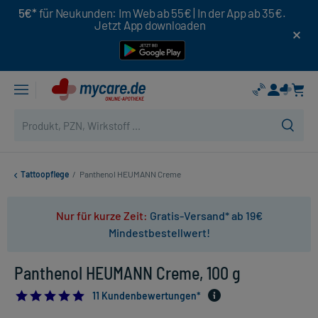
5€*
für Neukunden: Im Web ab 55€ | In der App ab 35€.
Jetzt App downloaden
Tattoopflege
/
Panthenol HEUMANN Creme
Nur für kurze Zeit:
Gratis-Versand* ab 19€
Mindestbestellwert!
Panthenol HEUMANN Creme, 100 g
5.0
11 Kundenbewertungen*