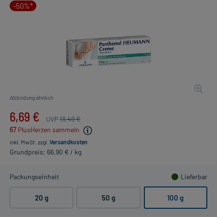
-50%*
Abbildung ähnlich
6,69 €
UVP
13,49 €
67
PlusHerzen sammeln
inkl. MwSt.
zzgl.
Versandkosten
Grundpreis: 66,90 € / kg
Packungseinheit
Lieferbar
20 g
50 g
100 g