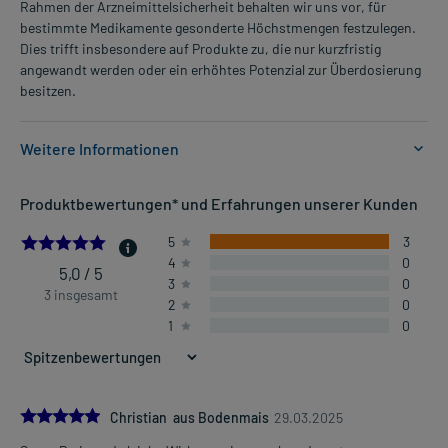
Rahmen der Arzneimittelsicherheit behalten wir uns vor, für
bestimmte Medikamente gesonderte Höchstmengen festzulegen.
Dies trifft insbesondere auf Produkte zu, die nur kurzfristig
angewandt werden oder ein erhöhtes Potenzial zur Überdosierung
besitzen.
Weitere Informationen
Anwendungsgebiete:
Produktbewertungen* und Erfahrungen unserer Kunden
- Leichte bis mäßig starke Schmerzen, wie:
- Kopfschmerzen
5.0
5
3
- Zahnschmerzen
4
0
- Regelschmerzen
5,0 / 5
3
0
3 insgesamt
2
0
1
0
Dosierung und Anwendungshinweise:
Jugendliche ab 12 Jahren (ab 43 kg Körpergewicht) und
Erwachsene
1-2 Tabletten
1-4-mal täglich (max. 8 Tabletten pro Tag)
5.0
Christian aus Bodenmais
29.03.2025
im Abstand von 6 Stunden, unabhängig von der Mahlzeit