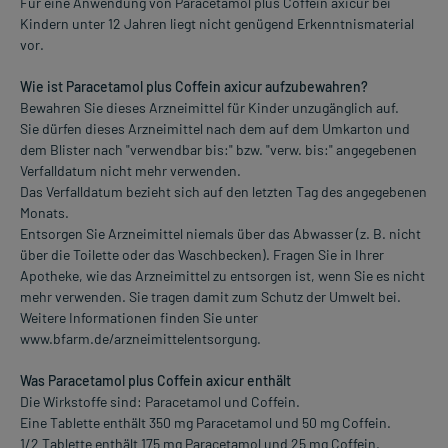
Für eine Anwendung von Paracetamol plus Coffein axicur bei
Kindern unter 12 Jahren liegt nicht genügend Erkenntnismaterial
vor.
Wie ist Paracetamol plus Coffein axicur aufzubewahren?
Bewahren Sie dieses Arzneimittel für Kinder unzugänglich auf.
Sie dürfen dieses Arzneimittel nach dem auf dem Umkarton und
dem Blister nach "verwendbar bis:" bzw. "verw. bis:" angegebenen
Verfalldatum nicht mehr verwenden.
Das Verfalldatum bezieht sich auf den letzten Tag des angegebenen
Monats.
Entsorgen Sie Arzneimittel niemals über das Abwasser (z. B. nicht
über die Toilette oder das Waschbecken). Fragen Sie in Ihrer
Apotheke, wie das Arzneimittel zu entsorgen ist, wenn Sie es nicht
mehr verwenden. Sie tragen damit zum Schutz der Umwelt bei.
Weitere Informationen finden Sie unter
www.bfarm.de/arzneimittelentsorgung.
Was Paracetamol plus Coffein axicur enthält
Die Wirkstoffe sind: Paracetamol und Coffein.
Eine Tablette enthält 350 mg Paracetamol und 50 mg Coffein.
1/2 Tablette enthält 175 mg Paracetamol und 25 mg Coffein.