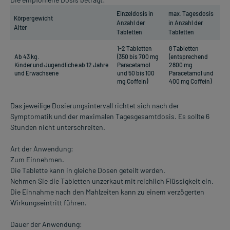
Einzeldosis in
max. Tagesdosis
Körpergewicht
Anzahl der
in Anzahl der
Alter
Tabletten
Tabletten
1-2 Tabletten
8 Tabletten
Ab 43 kg.
(350 bis 700 mg
(entsprechend
Kinder und Jugendliche ab 12 Jahre
Paracetamol
2800 mg
und Erwachsene
und 50 bis 100
Paracetamol und
mg Coffein)
400 mg Coffein)
Das jeweilige Dosierungsintervall richtet sich nach der
Symptomatik und der maximalen Tagesgesamtdosis. Es sollte 6
Stunden nicht unterschreiten.
Art der Anwendung:
Zum Einnehmen.
Die Tablette kann in gleiche Dosen geteilt werden.
Nehmen Sie die Tabletten unzerkaut mit reichlich Flüssigkeit ein.
Die Einnahme nach den Mahlzeiten kann zu einem verzögerten
Wirkungseintritt führen.
Dauer der Anwendung: