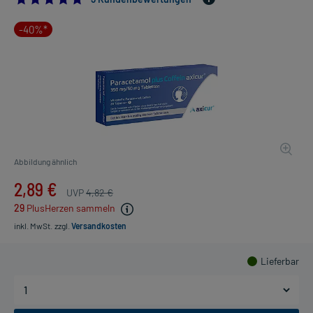
-40%*
Abbildung ähnlich
2,89 €
UVP
4,82 €
29
PlusHerzen sammeln
inkl. MwSt.
zzgl.
Versandkosten
Lieferbar