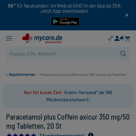
5€*
für Neukunden: Im Web ab 55€ | In der App ab 35€.
Jetzt App downloaden
Regelschmerzen
/
Paracetamol plus Coffein axicur 350 mg/50 mg Tabletten
Nur für kurze Zeit:
Gratis-Versand* ab 19€
Mindestbestellwert!
Paracetamol plus Coffein axicur 350 mg/50
mg Tabletten, 20 St
5.0
3 Kundenbewertungen*