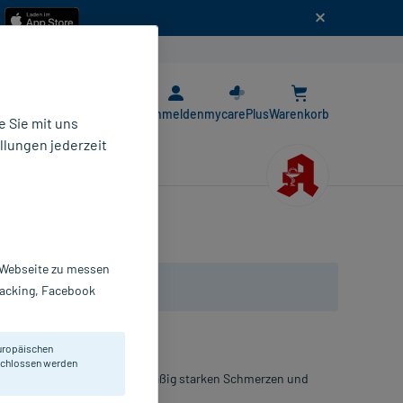
n
E-Rezept App
Anmelden
mycarePlus
Warenkorb
 Sie mit uns
llungen jederzeit
r Webseite zu messen
Tracking, Facebook
uropäischen
eschlossen werden
andlung von leichten bis mäßig starken Schmerzen und