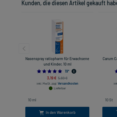
Kunden, die diesen Artikel gekauft hab
Nasenspray ratiopharm für Erwachsene
Carum C
und Kinder, 10 ml
4.947368421052632
19
*
3,19 €
5,69 €
inkl. MwSt.
zzgl.
Versandkosten
in
Lieferbar
In den Warenkorb