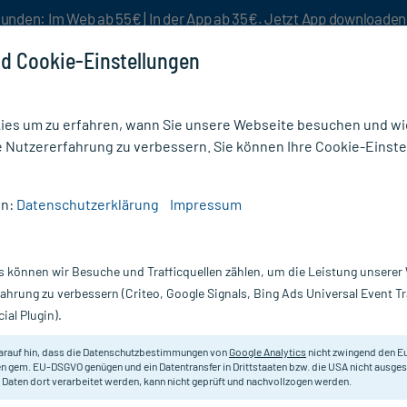
unden: Im Web ab 55€ | In der App ab 35€. Jetzt App downloade
d Cookie-Einstellungen
es um zu erfahren, wann Sie unsere Webseite besuchen und wie
e Nutzererfahrung zu verbessern. Sie können Ihre Cookie-Einste
nlösen
Rezeptur
Aktion %
en:
Datenschutzerklärung
Impressum
zen
/
Paracetamol ratiopharm 75 mg Zäpfchen
s können wir Besuche und Trafficquellen zählen, um die Leistung unsere
Nur für kurze Zeit:
Gratis-Versand* ab 19€ Mindestbestellwert!
fahrung zu verbessern (Criteo, Google Signals, Bing Ads Universal Event 
ial Plugin).
g Zäpfchen, 10
ratiopharm
arauf hin, dass die Datenschutzbestimmungen von
Google Analytics
nicht zwingend den E
n gem. EU-DSGVO genügen und ein Datentransfer in Drittstaaten bzw. die USA nicht ausg
 Daten dort verarbeitet werden, kann nicht geprüft und nachvollzogen werden.
Zäpfchen zur symptomatischen Beh
Fieber.