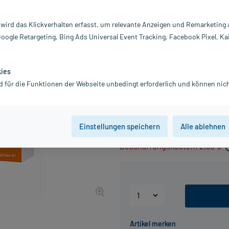
Darreichung:
Su
 wird das Klickverhalten erfasst, um relevante Anzeigen und Remarketing
Inhalt:
10
Google Retargeting, Bing Ads Universal Event Tracking, Facebook Pixel, Ka
PZN:
09
Hersteller:
r
Information:
kies
Achtung Kühlware! Artikel wird gek
d für die Funktionen der Webseite unbedingt erforderlich und können nich
Packstationen oder Postfilialen).
3,33 €
UVP
3,89 €
34
Plus
Einstellungen speichern
Alle ablehnen
inkl. MwSt.
zzgl.
Versandkosten
Beschaffungskosten: 2,50 €