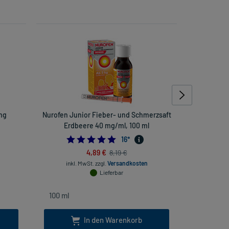
mg
Nurofen Junior Fieber- und Schmerzsaft
Ibuflam
Erdbeere 40 mg/ml, 100 ml
5.0
16
*
4,89 €
8,19 €
inkl. MwSt.
zzgl.
Versandkosten
inkl
Lieferbar
In den Warenkorb