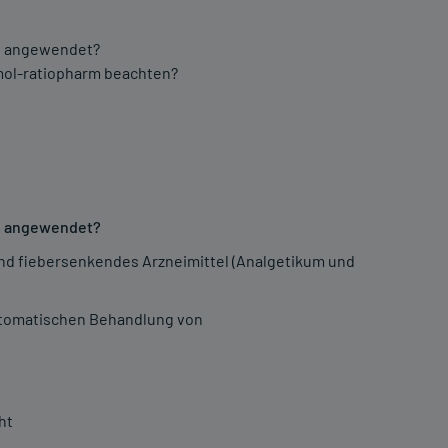
es angewendet?
mol-ratiopharm beachten?
es angewendet?
und fiebersenkendes Arzneimittel (Analgetikum und
ptomatischen Behandlung von
ht