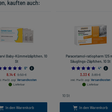
en, kauften auch:
arvi Baby-Kümmelzäpfchen, 10
Paracetamol-ratiopharm 125 
St
Säuglings-Zäpfchen, 10 St
4.666666666666667
5.0
6
*
4
*
8,14 €
3,33 €
9,50 €
3,89 €
kl. MwSt.
zzgl.
Versandkosten
inkl. MwSt.
zzgl.
Versandkosten
Lieferbar
Lieferbar
In den Warenkorb
In den Warenkorb