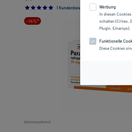
Werbung
5.0
1 Kundenbewertung*
In diesen Cookies
-14%*
schalten (Criteo, 
Plugin, Emarsys).
Funktionelle Coo
Diese Cookies sin
Abbildung ähnlich