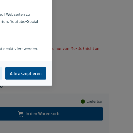
ppositorien
 auf Webseiten zu
 St
irion, Youtube-Social
263913
atiopharm GmbH
Beipackzettel als PDF
ühlt verschickt, daher Versand nur von Mo-Do (nicht an
t deaktiviert werden.
Herzen sammeln
Alle akzeptieren
Lieferbar
In den Warenkorb