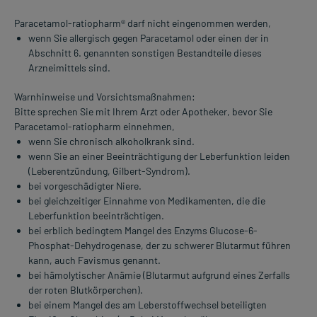
Paracetamol-ratiopharm® darf nicht eingenommen werden,
wenn Sie allergisch gegen Paracetamol oder einen der in
Abschnitt 6. genannten sonstigen Bestandteile dieses
Arzneimittels sind.
Warnhinweise und Vorsichtsmaßnahmen:
Bitte sprechen Sie mit Ihrem Arzt oder Apotheker, bevor Sie
Paracetamol-ratiopharm einnehmen,
wenn Sie chronisch alkoholkrank sind.
wenn Sie an einer Beeinträchtigung der Leberfunktion leiden
(Leberentzündung, Gilbert-Syndrom).
bei vorgeschädigter Niere.
bei gleichzeitiger Einnahme von Medikamenten, die die
Leberfunktion beeinträchtigen.
bei erblich bedingtem Mangel des Enzyms Glucose-6-
Phosphat-Dehydrogenase, der zu schwerer Blutarmut führen
kann, auch Favismus genannt.
bei hämolytischer Anämie (Blutarmut aufgrund eines Zerfalls
der roten Blutkörperchen).
bei einem Mangel des am Leberstoffwechsel beteiligten