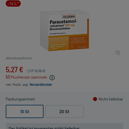
-14%*
Abbildung ähnlich
5,27 €
UVP
6,15 €
53
PlusHerzen sammeln
inkl. MwSt.
zzgl.
Versandkosten
Packungseinheit
Nicht lieferbar
10 St
20 St
Der Artikel ist momentan nicht lieferbar.