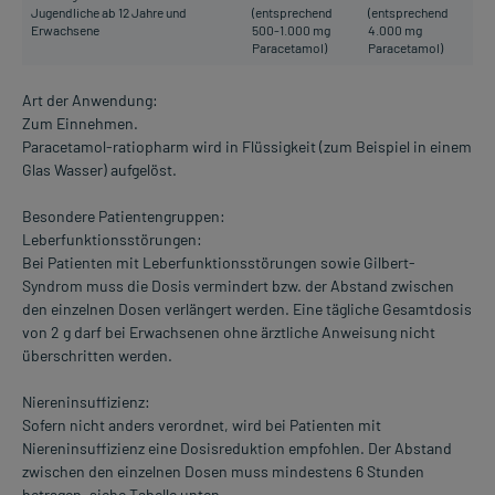
Jugendliche ab 12 Jahre und
(entsprechend
(entsprechend
Erwachsene
500-1.000 mg
4.000 mg
Paracetamol)
Paracetamol)
Art der Anwendung:
Zum Einnehmen.
Paracetamol-ratiopharm wird in Flüssigkeit (zum Beispiel in einem
Glas Wasser) aufgelöst.
Besondere Patientengruppen:
Leberfunktionsstörungen:
Bei Patienten mit Leberfunktionsstörungen sowie Gilbert-
Syndrom muss die Dosis vermindert bzw. der Abstand zwischen
den einzelnen Dosen verlängert werden. Eine tägliche Gesamtdosis
von 2 g darf bei Erwachsenen ohne ärztliche Anweisung nicht
überschritten werden.
Niereninsuffizienz:
Sofern nicht anders verordnet, wird bei Patienten mit
Niereninsuffizienz eine Dosisreduktion empfohlen. Der Abstand
zwischen den einzelnen Dosen muss mindestens 6 Stunden
betragen, siehe Tabelle unten.