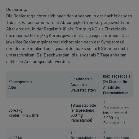
Dosierung:
Die Dosierung richtet sich nach den Angaben in der nachfolgenden
Tabelle. Paracetamol wird in Abhängigkeit von Körpergewicht und
Alter dosiert, in der Regel mit 10 bis 15 mg/kg KG als Einzeldosis,
bis maximal 60 mg/kg Körpergewicht als Tagesgesamtdosis. Das
jeweilige Dosierungsintervall richtet sich nach der Symptomatik
und der maximalen Tagesgesamtdosis. Es sollte 6 Stunden nicht
unterschreiten. Bei Beschwerden, die länger als 3 Tage anhalten,
sollte ein Arzt aufgesucht werden.
max. Tagesdosis
Einzeldosis in
Körpergewicht
(24 Stunden) in
Anzahl der
Alter
Anzahl der
Brausetabletten
Brausetabletten
4
1 Brausetablette
Brausetabletten
33-43 kg
(entsprechend
(entsprechend
Kinder: 11-12 Jahre
500 mg
2.000 mg
Paracetamol)
Paracetamol)
1-2
8
ab 43 kg
Brausetabletten
Brausetabletten