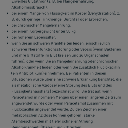
Eiweißes Glutathion (z. B. bei Mangelernährung,
Alkoholmissbrauch).
bei einem Mangel von Flüssigkeit im Körper (Dehydratation), z.
B. durch geringe Trinkmenge, Durchfall oder Erbrechen.
bei chronischer Mangelernährung.
bei einem Körpergewicht unter 50 kg.
bei höherem Lebensalter.
wenn Sie an schweren Krankheiten leiden, einschließlich
schwerer Nierenfunktionsstörung oder Sepsis (wenn Bakterien
und ihre Giftstoffe im Blut kreisen und zu Organschäden
führen), oder wenn Sie an Mangelernährung oder chronischer
Alkoholkrankheit leiden oder wenn Sie zusätzlich Flucloxacillin
(ein Antibiotikum) einnehmen. Bei Patienten in diesen
Situationen wurde über eine schwere Erkrankung berichtet, die
als metabolische Azidose (eine Störung des Bluts und des
Flüssigkeitshaushalts) bezeichnet wird. Sie trat auf, wenn
Paracetamol in normalen Mengen über einen längeren Zeitraum
angewendet wurde oder wenn Paracetamol zusammen mit
Flucloxacillin angewendet wurde. Zu den Zeichen einer
metabolischen Azidose können gehören: starke
Atembeschwerden mit tiefer schneller Atmung,
Benommenheit, Übelkeit und Erbrechen.