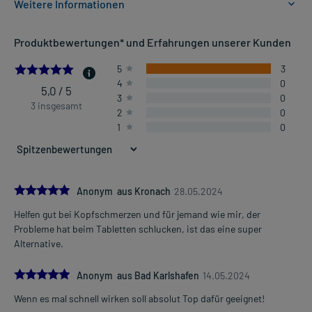
Weitere Informationen
Anwendungsgebiete:
Produktbewertungen* und Erfahrungen unserer Kunden
- Leichte bis mäßig starke Schmerzen, wie:
- Kopfschmerzen
5.0
5
3
- Regelschmerzen
4
0
- Zahnschmerzen
5,0 / 5
3
0
- Fieber
3 insgesamt
2
0
1
0
Dosierung und Anwendungshinweise:
Kinder von 11-12 Jahren mit 33-43 kg Körpergewicht
1 Brausetablette
1-4 mal täglich
5.0
Anonym aus Kronach
28.05.2024
im Abstand von 6-8 Stunden, unabhängig von der Mahlzeit
Helfen gut bei Kopfschmerzen und für jemand wie mir, der
Mehr anzeigen
Probleme hat beim Tabletten schlucken, ist das eine super
Jugendliche ab 12 Jahren und Erwachsene ab 43 kg Körpergewicht
Alternative.
1-2 Brausetabletten
1-4 mal täglich
5.0
im Abstand von 6-8 Stunden, unabhängig von der Mahlzeit
Anonym aus Bad Karlshafen
14.05.2024
Wenn es mal schnell wirken soll absolut Top dafür geeignet!
Die Gesamtdosis sollte nicht ohne Rücksprache mit einem Arzt