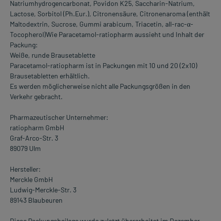
Natriumhydrogencarbonat, Povidon K25, Saccharin-Natrium,
Lactose, Sorbitol (Ph.Eur.), Citronensäure, Citronenaroma (enthält
Maltodextrin, Sucrose, Gummi arabicum, Triacetin, all-rac-α-
Tocopherol)Wie Paracetamol-ratiopharm aussieht und Inhalt der
Packung:
Weiße, runde Brausetablette
Paracetamol-ratiopharm ist in Packungen mit 10 und 20 (2x10)
Brausetabletten erhältlich.
Es werden möglicherweise nicht alle Packungsgrößen in den
Verkehr gebracht.
Pharmazeutischer Unternehmer:
ratiopharm GmbH
Graf-Arco-Str. 3
89079 Ulm
Hersteller:
Merckle GmbH
Ludwig-Merckle-Str. 3
89143 Blaubeuren
Diese Packungsbeilage wurde zuletzt überarbeitet im Dezember