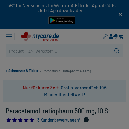
5€*
für Neukunden: Im Web ab 55€ | In der App ab 35€.
Jetzt App downloaden
Schmerzen & Fieber
/
Paracetamol-ratiopharm 500 mg
Nur für kurze Zeit:
Gratis-Versand* ab 19€
Mindestbestellwert!
Paracetamol-ratiopharm 500 mg, 10 St
5.0
3 Kundenbewertungen*