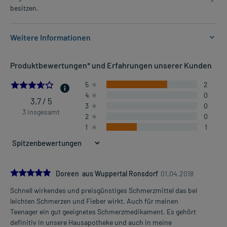
besitzen.
Weitere Informationen
Anwendungsgebiete:
Produktbewertungen* und Erfahrungen unserer Kunden
- Leichte bis mäßig starke Schmerzen, wie:
- Kopfschmerzen
3.6666666666666665
5
2
- Regelschmerzen
4
0
- Zahnschmerzen
3,7 / 5
3
0
- Fieber
3 insgesamt
2
0
1
1
Dosierung und Anwendungshinweise:
Kinder von 8-11 Jahren mit 26-32 kg Körpergewicht
1 Zäpfchen
1-3 mal täglich
5.0
Doreen aus Wuppertal Ronsdorf
01.04.2018
im Abstand von 6 Stunden
Schnell wirkendes und preisgünstiges Schmerzmittel das bei
Mehr anzeigen
leichten Schmerzen und Fieber wirkt. Auch für meinen
Kinder von 11-12 Jahren mit 33-43 kg Körpergewicht
Teenager ein gut geeignetes Schmerzmedikament. Es gehört
1 Zäpfchen
definitiv in unsere Hausapotheke und auch in meine
1-4 mal täglich