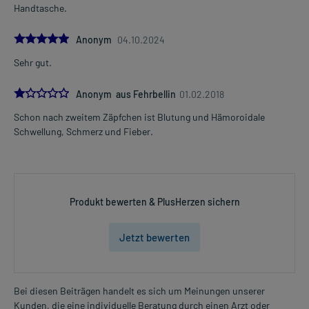
Handtasche.
im Abstand von 6 Stunden
5.0
Jugendliche ab 12 Jahren über 43 kg Körpergewicht und
Anonym
04.10.2024
Erwachsene
Sehr gut.
1-2 Zäpfchen
1-4 mal täglich
1.0
Anonym aus Fehrbellin
01.02.2018
im Abstand von 6 Stunden
Schon nach zweitem Zäpfchen ist Blutung und Hämoroidale
Die Gesamtdosis sollte nicht ohne Rücksprache mit einem Arzt
Schwellung, Schmerz und Fieber.
oder Apotheker überschritten werden.
Art der Anwendung?
Führen Sie das Arzneimittel in den Enddarm ein. Zuvor entleeren
Sie den Darm möglichst. Zur Verbesserung der Gleitfähigkeit
Produkt bewerten & PlusHerzen sichern
können Sie die Zäpfchen in der Hand erwärmen oder kurz in heißes
Wasser tauchen.
Jetzt bewerten
Dauer der Anwendung?
Ohne ärztlichen Rat sollten Sie das Arzneimittel nicht länger als 3
Tage anwenden. Bei länger anhaltenden oder regelmäßig
Bei diesen Beiträgen handelt es sich um Meinungen unserer
wiederkehrenden Beschwerden sollten Sie Ihren Arzt aufsuchen.
Kunden, die eine individuelle Beratung durch einen Arzt oder