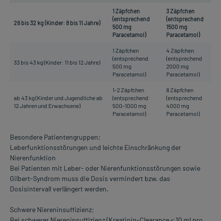
1 Zäpfchen
3 Zäpfchen
(entsprechend
(entsprechend
26 bis 32 kg (Kinder: 8 bis 11 Jahre)
500 mg
1500 mg
Paracetamol)
Paracetamol)
1 Zäpfchen
4 Zäpfchen
(entsprechend
(entsprechend
33 bis 43 kg (Kinder: 11 bis 12 Jahre)
500 mg
2000 mg
Paracetamol)
Paracetamol)
1-2 Zäpfchen
8 Zäpfchen
ab 43 kg (Kinder und Jugendliche ab
(entsprechend
(entsprechend
12 Jahren und Erwachsene)
500-1000 mg
4000 mg
Paracetamol)
Paracetamol)
Besondere Patientengruppen:
Leberfunktionsstörungen und leichte Einschränkung der
Nierenfunktion
Bei Patienten mit Leber- oder Nierenfunktionsstörungen sowie
Gilbert-Syndrom muss die Dosis vermindert bzw. das
Dosisintervall verlängert werden.
Schwere Niereninsuffizienz:
Bei schwerer Niereninsuffizienz (Kreatinin-Clearance < 10 ml pro