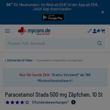
5€*
für Neukunden: Im Web ab 55€ | In der App ab 35€.
Jetzt App downloaden
Schmerzen & Fieber
/
Paracetamol Stada 500 mg Zäpfchen
Nur für kurze Zeit:
Gratis-Versand* ab 19€
Mindestbestellwert!
Paracetamol Stada 500 mg Zäpfchen, 10 St
3.6666666666666665
3 Kundenbewertungen*