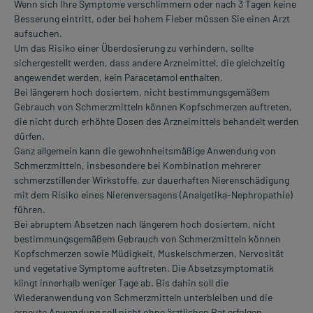
Wenn sich Ihre Symptome verschlimmern oder nach 3 Tagen keine
Besserung eintritt, oder bei hohem Fieber müssen Sie einen Arzt
aufsuchen.
Um das Risiko einer Überdosierung zu verhindern, sollte
sichergestellt werden, dass andere Arzneimittel, die gleichzeitig
angewendet werden, kein Paracetamol enthalten.
Bei längerem hoch dosiertem, nicht bestimmungsgemäßem
Gebrauch von Schmerzmitteln können Kopfschmerzen auftreten,
die nicht durch erhöhte Dosen des Arzneimittels behandelt werden
dürfen.
Ganz allgemein kann die gewohnheitsmäßige Anwendung von
Schmerzmitteln, insbesondere bei Kombination mehrerer
schmerzstillender Wirkstoffe, zur dauerhaften Nierenschädigung
mit dem Risiko eines Nierenversagens (Analgetika-Nephropathie)
führen.
Bei abruptem Absetzen nach längerem hoch dosiertem, nicht
bestimmungsgemäßem Gebrauch von Schmerzmitteln können
Kopfschmerzen sowie Müdigkeit, Muskelschmerzen, Nervosität
und vegetative Symptome auftreten. Die Absetzsymptomatik
klingt innerhalb weniger Tage ab. Bis dahin soll die
Wiederanwendung von Schmerzmitteln unterbleiben und die
erneute Anwendung soll nicht ohne ärztlichen Rat erfolgen.