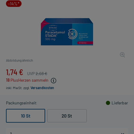
-14%*
Abbildung ähnlich
1,74 €
UVP
2,03 €
18
PlusHerzen sammeln
inkl. MwSt.
zzgl.
Versandkosten
Packungseinheit
Lieferbar
10 St
20 St