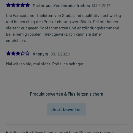
1-4 mal täglich
5.0
Martin aus Zeulenroda-Triebes
13.03.2017
im Abstand von 6 Stunden, unabhängig von der Mahlzeit
Die Paracetamol Tabletten von Stada sind qualitativ hochwertig
Mehr anzeigen
und haben ein gutes Preis-Leistungsverhältnis. Bei mir haben
Kinder von 8-11 Jahren mit 26-32 kg Körpergewicht
sie sehr gut gegen Kopfschmerzen und entzündungshemmend
1/2 Tablette
bei einem grippalen Infekt gewirkt. Ich kann sie daher
1-6 mal täglich (max. 3 Tabletten pro Tag)
empfehlen.
im Abstand von 4-6 Stunden, unabhängig von der Mahlzeit
3.0
Kinder von 11-12 Jahren mit 33-43 kg Körpergewicht
Anonym
09.11.2020
1 Tablette
Mal wirken sie, mal nicht. Preislich sehr gut.
1-4 mal täglich
im Abstand von 6 Stunden, unabhängig von der Mahlzeit
Jugendliche ab 12 Jahren und Erwachsene ab 43 kg Körpergewicht
1-2 Tabletten
Produkt bewerten & PlusHerzen sichern
1-4 mal täglich
im Abstand von 6 Stunden, unabhängig von der Mahlzeit
Jetzt bewerten
Die Gesamtdosis sollte nicht ohne Rücksprache mit einem Arzt
oder Apotheker überschritten werden.
Bei diesen Beiträgen handelt es sich um Meinungen unserer