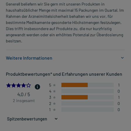
Generell beliefern wir Sie gern mit unseren Produkten in
haushaltsüblicher Menge mit maximal 15 Packungen im Quartal. Im
Rahmen der Arzneimittelsicherheit behalten wir uns vor, für
bestimmte Medikamente gesonderte Höchstmengen festzulegen.
Dies trifft insbesondere auf Produkte zu, die nur kurzfristig
angewandt werden oder ein erhöhtes Potenzial zur Überdosierung
besitzen.
Weitere Informationen
Anwendungsgebiete:
Produktbewertungen* und Erfahrungen unserer Kunden
- Leichte bis mäßig starke Schmerzen, wie:
- Kopfschmerzen
4.0
5
1
- Regelschmerzen
4
0
- Zahnschmerzen
4,0 / 5
3
1
- Fieber
2 insgesamt
2
0
1
0
Dosierung und Anwendungshinweise:
Kinder von 4-8 Jahren mit 17-25 kg Körpergewicht
1/2 Tablette