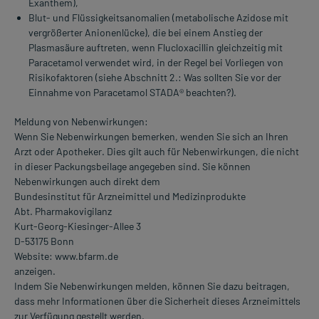
Exanthem),
Blut- und Flüssigkeitsanomalien (metabolische Azidose mit
vergrößerter Anionenlücke), die bei einem Anstieg der
Plasmasäure auftreten, wenn Flucloxacillin gleichzeitig mit
Paracetamol verwendet wird, in der Regel bei Vorliegen von
Risikofaktoren (siehe Abschnitt 2.: Was sollten Sie vor der
Einnahme von Paracetamol STADA® beachten?).
Meldung von Nebenwirkungen:
Wenn Sie Nebenwirkungen bemerken, wenden Sie sich an Ihren
Arzt oder Apotheker. Dies gilt auch für Nebenwirkungen, die nicht
in dieser Packungsbeilage angegeben sind. Sie können
Nebenwirkungen auch direkt dem
Bundesinstitut für Arzneimittel und Medizinprodukte
Abt. Pharmakovigilanz
Kurt-Georg-Kiesinger-Allee 3
D-53175 Bonn
Website: www.bfarm.de
anzeigen.
Indem Sie Nebenwirkungen melden, können Sie dazu beitragen,
dass mehr Informationen über die Sicherheit dieses Arzneimittels
zur Verfügung gestellt werden.