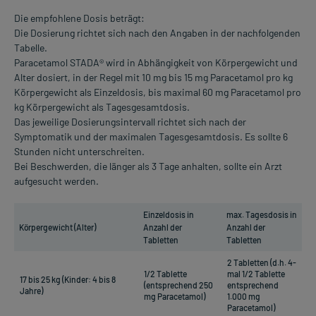
Die empfohlene Dosis beträgt:
Die Dosierung richtet sich nach den Angaben in der nachfolgenden
Tabelle.
Paracetamol STADA® wird in Abhängigkeit von Körpergewicht und
Alter dosiert, in der Regel mit 10 mg bis 15 mg Paracetamol pro kg
Körpergewicht als Einzeldosis, bis maximal 60 mg Paracetamol pro
kg Körpergewicht als Tagesgesamtdosis.
Das jeweilige Dosierungsintervall richtet sich nach der
Symptomatik und der maximalen Tagesgesamtdosis. Es sollte 6
Stunden nicht unterschreiten.
Bei Beschwerden, die länger als 3 Tage anhalten, sollte ein Arzt
aufgesucht werden.
Einzeldosis in
max. Tagesdosis in
Körpergewicht (Alter)
Anzahl der
Anzahl der
Tabletten
Tabletten
2 Tabletten (d.h. 4-
1/2 Tablette
mal 1/2 Tablette
17 bis 25 kg (Kinder: 4 bis 8
(entsprechend 250
entsprechend
Jahre)
mg Paracetamol)
1.000 mg
Paracetamol)