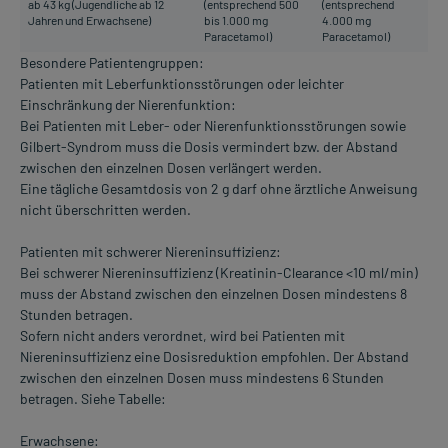
ab 43 kg (Jugendliche ab 12
(entsprechend 500
(entsprechend
Jahren und Erwachsene)
bis 1.000 mg
4.000 mg
Paracetamol)
Paracetamol)
Besondere Patientengruppen:
Patienten mit Leberfunktionsstörungen oder leichter
Einschränkung der Nierenfunktion:
Bei Patienten mit Leber- oder Nierenfunktionsstörungen sowie
Gilbert-Syndrom muss die Dosis vermindert bzw. der Abstand
zwischen den einzelnen Dosen verlängert werden.
Eine tägliche Gesamtdosis von 2 g darf ohne ärztliche Anweisung
nicht überschritten werden.
Patienten mit schwerer Niereninsuffizienz:
Bei schwerer Niereninsuffizienz (Kreatinin-Clearance <10 ml/min)
muss der Abstand zwischen den einzelnen Dosen mindestens 8
Stunden betragen.
Sofern nicht anders verordnet, wird bei Patienten mit
Niereninsuffizienz eine Dosisreduktion empfohlen. Der Abstand
zwischen den einzelnen Dosen muss mindestens 6 Stunden
betragen. Siehe Tabelle:
Erwachsene: