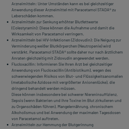
Arzneimitteln: Unter Umständen kann es bei gleichzeitiger
Anwendung dieser Arzneimittel mit Paracetamol STADA® zu
Leberschäden kommen.
Arzneimitteln zur Senkung erhöhter Blutfettwerte
(Colestyramin): Diese können die Aufnahme und damit die
Wirksamkeit von Paracetamol verringern.
Arzneimitteln bei HIV-Infektionen (Zidovudin): Die Neigung zur
Verminderung weißer Blutkörperchen (Neutropenie) wird
verstärkt. Paracetamol STADA® sollte daher nur nach ärztlichem
Anraten gleichzeitig mit Zidovudin angewendet werden.
Flucloxacillin: Informieren Sie Ihren Arzt bei gleichzeitiger
Anwendung von Flucloxacillin (Antibiotikum), wegen des
schwerwiegenden Risikos von Blut- und Flüssigkeitsanomalien
(metabolische Azidose mit vergrößerter Anionenlücke), die
dringend behandelt werden müssen.
Diese können insbesondere bei schwerer Niereninsuffizienz,
Sepsis (wenn Bakterien und ihre Toxine im Blut zirkulieren und
zu Organschäden führen), Mangelernährung, chronischem
Alkoholismus und bei Anwendung der maximalen Tagesdosen
von Paracetamol auftreten.
Arzneimitteln zur Hemmung der Blutgerinnung