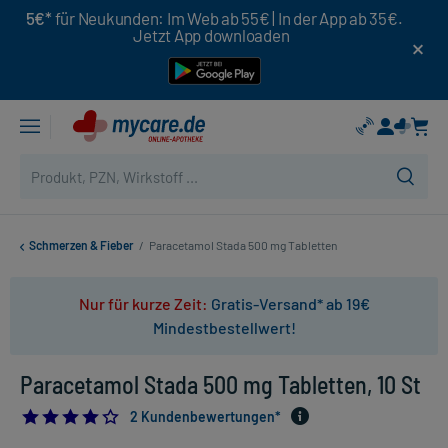
5€*
für Neukunden: Im Web ab 55€ | In der App ab 35€.
Jetzt App downloaden
Schmerzen & Fieber
/
Paracetamol Stada 500 mg Tabletten
Nur für kurze Zeit:
Gratis-Versand* ab 19€
Mindestbestellwert!
Paracetamol Stada 500 mg Tabletten, 10 St
4.0
2 Kundenbewertungen*