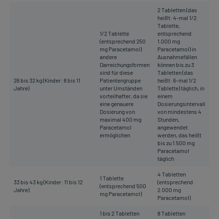
2 Tabletten (das
heißt: 4-mal 1/2
Tablette,
1/2 Tablette
entsprechend
(entsprechend 250
1.000 mg
mg Paracetamol)
Paracetamol) in
andere
Ausnahmefällen
Darreichungsformen
können bis zu 3
sind für diese
Tabletten (das
26 bis 32 kg (Kinder: 8 bis 11
Patientengruppe
heißt: 6-mal 1/2
Jahre)
unter Umständen
Tablette) täglich, in
vorteilhafter, da sie
einem
eine genauere
Dosierungsintervall
Dosierung von
von mindestens 4
maximal 400 mg
Stunden,
Paracetamol
angewendet
ermöglichen
werden, das heißt
bis zu 1.500 mg
Paracetamol
täglich
4 Tabletten
1 Tablette
33 bis 43 kg (Kinder: 11 bis 12
(entsprechend
(entsprechend 500
Jahre)
2.000 mg
mg Paracetamol)
Paracetamol)
1 bis 2 Tabletten
8 Tabletten