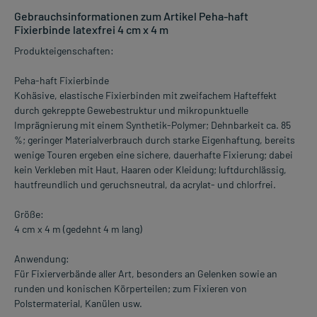
Gebrauchsinformationen zum Artikel Peha-haft
Fixierbinde latexfrei 4 cm x 4 m
Produkteigenschaften:
Peha-haft Fixierbinde
Kohäsive, elastische Fixierbinden mit zweifachem Hafteffekt
durch gekreppte Gewebestruktur und mikropunktuelle
Imprägnierung mit einem Synthetik-Polymer; Dehnbarkeit ca. 85
%; geringer Materialverbrauch durch starke Eigenhaftung, bereits
wenige Touren ergeben eine sichere, dauerhafte Fixierung; dabei
kein Verkleben mit Haut, Haaren oder Kleidung; luftdurchlässig,
hautfreundlich und geruchsneutral, da acrylat- und chlorfrei.
Größe:
4 cm x 4 m (gedehnt 4 m lang)
Anwendung:
Für Fixierverbände aller Art, besonders an Gelenken sowie an
runden und konischen Körperteilen; zum Fixieren von
Polstermaterial, Kanülen usw.