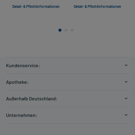
Detail- & Pflichtinformationen
Detail- & Pflichtinformationen
Kundenservice:
Versandkosten
Apotheke:
Zahlungsarten
Ratgeber
Kontakt
Außerhalb Deutschland:
E-Rezept
FAQ
Versandkosten Schweiz
Papierrezept einlösen
Hilfe
Unternehmen:
Formular anfordern
mycarePlus
Experten-Team
Arzneimittel-Check
Direktbestellung