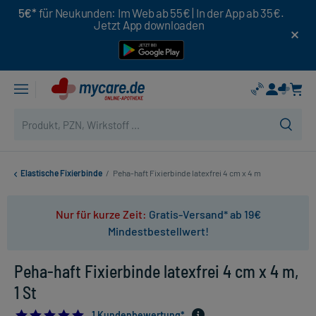
5€*
für Neukunden: Im Web ab 55€ | In der App ab 35€.
Jetzt App downloaden
Elastische Fixierbinde
/
Peha-haft Fixierbinde latexfrei 4 cm x 4 m
Nur für kurze Zeit:
Gratis-Versand* ab 19€
Mindestbestellwert!
Peha-haft Fixierbinde latexfrei 4 cm x 4 m,
1 St
5.0
1 Kundenbewertung*