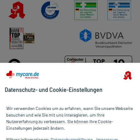
Datenschutz- und Cookie-Einstellungen
Für die Produkte der Kategorie Bett & Schlaf wurden 6
Wir verwenden Cookies um zu erfahren, wann Sie unsere Webseite
Bewertungen mit durchschnittlich 4,6 von 5 Sternen abgegeben.
besuchen und wie Sie mit uns interagieren, um Ihre
Nutzererfahrung zu verbessern. Sie können Ihre Cookie-
Alle Preise gelten inkl. MwSt., ggf. zzgl. Versandkosten
Einstellungen jederzeit ändern.
Informationen auf dieser Website werden ausschließlich für
informative Zwecke zur Verfügung gestellt. Sie ersetzen keinesfalls
Nähere Informationen:
Datenschutzerklärung
Impressum