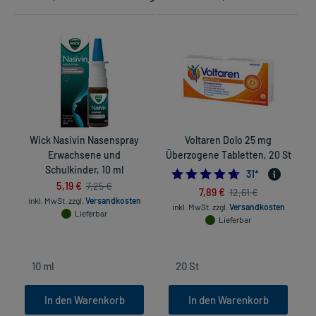
Wick Nasivin Nasenspray
Voltaren Dolo 25 mg
Erwachsene und
Überzogene Tabletten, 20 St
Schulkinder, 10 ml
4.67741935483871
31
*
5,19 €
7,25 €
7,89 €
12,61 €
inkl. MwSt.
zzgl.
Versandkosten
inkl. MwSt.
zzgl.
Versandkosten
Lieferbar
Lieferbar
In den Warenkorb
In den Warenkorb