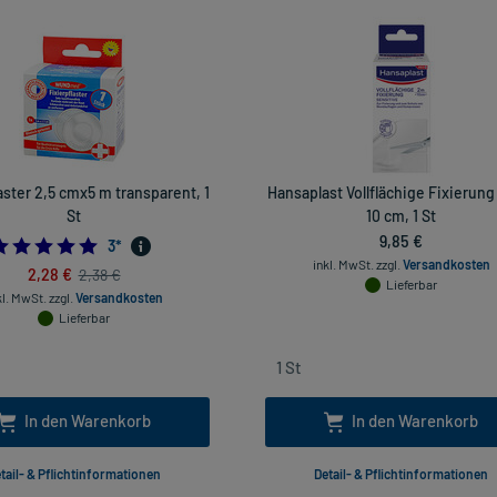
aster 2,5 cmx5 m transparent, 1
Hansaplast Vollflächige Fixierung
St
10 cm, 1 St
9,85 €
5.0
3
*
inkl. MwSt.
zzgl.
Versandkosten
2,28 €
2,38 €
Lieferbar
kl. MwSt.
zzgl.
Versandkosten
Lieferbar
In den Warenkorb
In den Warenkorb
tail- & Pflichtinformationen
Detail- & Pflichtinformationen