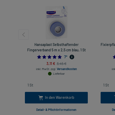
Hansaplast Selbsthaftender
Fixierpfl
Fingerverband 5 m x 2,5 cm blau, 1 St
4.714285714285714
7
*
3,11 €
3,45 €
inkl. MwSt.
zzgl.
Versandkosten
in
Lieferbar
In den Warenkorb
Detail- & Pflichtinformationen
De