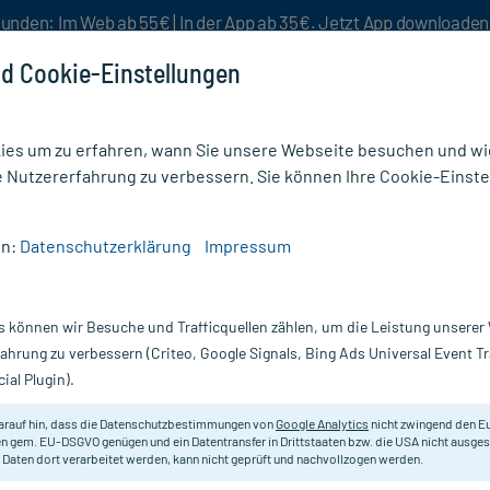
unden: Im Web ab 55€ | In der App ab 35€. Jetzt App downloade
d Cookie-Einstellungen
es um zu erfahren, wann Sie unsere Webseite besuchen und wie
e Nutzererfahrung zu verbessern. Sie können Ihre Cookie-Einste
nlösen
Rezeptur
Aktion %
en:
Datenschutzerklärung
Impressum
he
/
Peha-micron latex Handschuhe Gr. 5,5
s können wir Besuche und Trafficquellen zählen, um die Leistung unsere
Nur für kurze Zeit:
Gratis-Versand* ab 19€ Mindestbestellwert!
fahrung zu verbessern (Criteo, Google Signals, Bing Ads Universal Event 
ial Plugin).
e Gr. 5,5, 50X2
arauf hin, dass die Datenschutzbestimmungen von
Google Analytics
nicht zwingend den E
Puderfreie Einmal-OP-Handschuhe.
n gem. EU-DSGVO genügen und ein Datentransfer in Drittstaaten bzw. die USA nicht ausg
 Daten dort verarbeitet werden, kann nicht geprüft und nachvollzogen werden.
Darreichung:
H