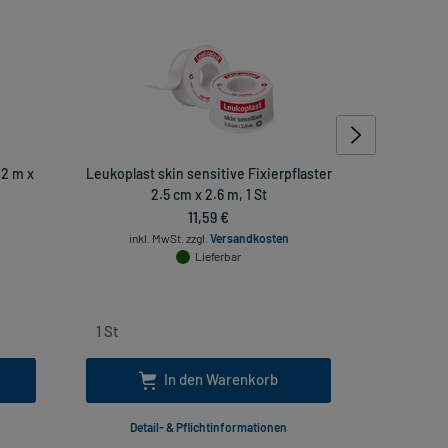
 2 m x
Leukoplast skin sensitive Fixierpflaster
Leukoplast
2.5 cm x 2.6 m, 1 St
11,59 €
inkl. MwSt.
zzgl.
Versandkosten
inkl
Lieferbar
In den Warenkorb
Detail- & Pflichtinformationen
Deta