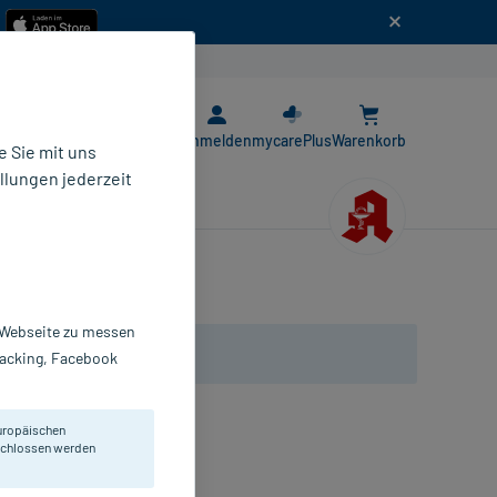
n
E-Rezept App
Anmelden
mycarePlus
Warenkorb
 Sie mit uns
llungen jederzeit
r Webseite zu messen
Tracking, Facebook
uropäischen
 Hochelastisch und reißfest.
eschlossen werden
andschuhe