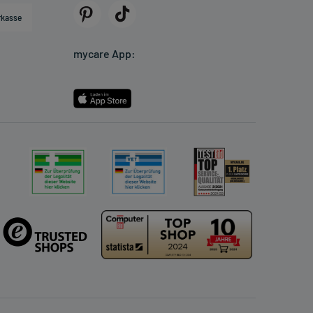
rkasse
mycare App: