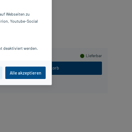
X2 St
387081
 auf Webseiten zu
AUL HARTMANN AG
irion, Youtube-Social
 sammeln
t deaktiviert werden.
Lieferbar
In den Warenkorb
Alle akzeptieren