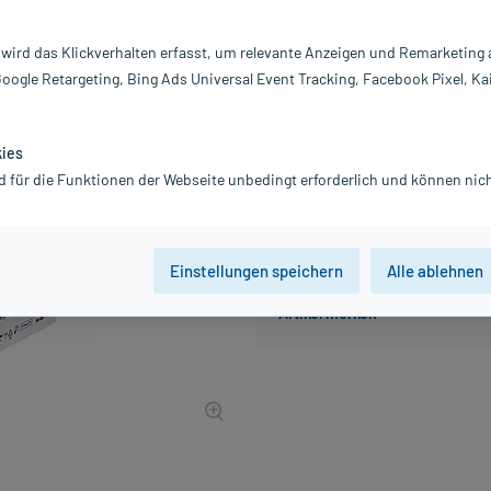
Inhalt:
50
PZN:
10
 wird das Klickverhalten erfasst, um relevante Anzeigen und Remarketing
Hersteller:
P
Google Retargeting, Bing Ads Universal Event Tracking, Facebook Pixel, Ka
115,93 €
1160
PlusHerzen
inkl. MwSt.
Gratis-Versand
innerhalb D.
kies
d für die Funktionen der Webseite unbedingt erforderlich und können nich
Einstellungen speichern
Alle ablehnen