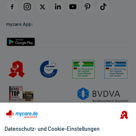
Datenschutz
Cookie-Einstellungen
mycare App:
Rückgabe/Widerruf
Barrierefreiheitserklärung
Datenschutz- und Cookie-Einstellungen