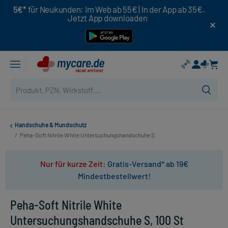
5€*
für Neukunden: Im Web ab 55€ | In der App ab 35€.
Jetzt App downloaden
Handschuhe & Mundschutz
/
Peha-Soft Nitrile White Untersuchungshandschuhe S
Nur für kurze Zeit:
Gratis-Versand* ab 19€
Mindestbestellwert!
Peha-Soft Nitrile White
Untersuchungshandschuhe S, 100 St