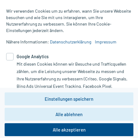
Wir verwenden Cookies um zu erfahren, wann Sie unsere Webseite
besuchen und wie Sie mit uns interagieren, um Ihre
Nutzererfahrung zu verbessern. Sie können Ihre Cookie-
Alle Preise gelten inkl. MwSt., ggf. zzgl. Versandkosten
Einstellungen jederzeit ändern.
Informationen auf dieser Website werden ausschließlich für
informative Zwecke zur Verfügung gestellt. Sie ersetzen keinesfalls
Nähere Informationen:
Datenschutzerklärung
Impressum
die Untersuchung und Behandlung durch einen Arzt. Bitte
beachten Sie, dass hierdurch weder Diagnosen gestellt noch
Google Analytics
Therapien eingeleitet werden können. | Diese Webseite benutzt
Google Analytics. Lesen Sie bitte dazu die wichtigen Hinweise in
Mit diesen Cookies können wir Besuche und Trafficquellen
unserer Datenschutzerklärung. Für den Widerruf einer Bestellung
zählen, um die Leistung unserer Webseite zu messen und
nutzen Sie das Formular:
Ihre Nutzererfahrung zu verbessern (Criteo, Google Signals,
Bing Ads Universal Event Tracking, Facebook Pixel,
Vertrag widerrufen
Youtube-Social Plugin).
Einstellungen speichern
Wir weisen darauf hin, dass die
Datenschutzbestimmungen von
Google Analytics
nicht
*Hinweise zu unseren Aktionen und Bewertungen
Alle ablehnen
zwingend den Europäischen Anforderungen gem. EU-
DSGVO genügen und ein Datentransfer in Drittstaaten bzw.
die USA nicht ausgeschlossen werden kann. Wie die
Alle akzeptieren
Daten dort verarbeitet werden, kann nicht geprüft und
copyright @ 2026 Roland Helle e.K. - Versandapotheke - Alle Rechte vorbehalten
nachvollzogen werden.