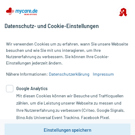
Datenschutz- und Cookie-Einstellungen
Wir verwenden Cookies um zu erfahren, wann Sie unsere Webseite
besuchen und wie Sie mit uns interagieren, um Ihre
Nutzererfahrung zu verbessern. Sie können Ihre Cookie-
Alle Preise gelten inkl. MwSt., ggf. zzgl. Versandkosten
Einstellungen jederzeit ändern.
Informationen auf dieser Website werden ausschließlich für
informative Zwecke zur Verfügung gestellt. Sie ersetzen keinesfalls
Nähere Informationen:
Datenschutzerklärung
Impressum
die Untersuchung und Behandlung durch einen Arzt. Bitte
beachten Sie, dass hierdurch weder Diagnosen gestellt noch
Google Analytics
Therapien eingeleitet werden können. | Diese Webseite benutzt
Mit diesen Cookies können wir Besuche und Trafficquellen
Google Analytics. Lesen Sie bitte dazu die wichtigen Hinweise in
unserer Datenschutzerklärung. Für den Widerruf einer Bestellung
zählen, um die Leistung unserer Webseite zu messen und
nutzen Sie das Formular:
Ihre Nutzererfahrung zu verbessern (Criteo, Google Signals,
Bing Ads Universal Event Tracking, Facebook Pixel,
Vertrag widerrufen
Youtube-Social Plugin).
Einstellungen speichern