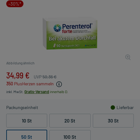
-30%*
Abbildung ähnlich
34,99 €
UVP
50,36 €
350
PlusHerzen sammeln
inkl. MwSt.
Gratis-Versand
innerhalb D.
Packungseinheit
Lieferbar
10 St
20 St
30 St
50 St
100 St