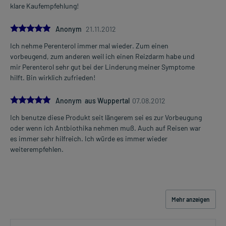
Kontrolle angewendet werden.
klare Kaufempfehlung!
Was ist mit Schwangerschaft und Stillzeit?
5.0
Anonym
21.11.2012
- Schwangerschaft: Das Arzneimittel sollte nach derzeitigen
Erkenntnissen nicht angewendet werden.
Ich nehme Perenterol immer mal wieder. Zum einen
- Stillzeit: Von einer Anwendung wird nach derzeitigen
vorbeugend, zum anderen weil ich einen Reizdarm habe und
Erkenntnissen abgeraten. Eventuell ist ein Abstillen in Erwägung
mir Perenterol sehr gut bei der Linderung meiner Symptome
zu ziehen.
hilft. Bin wirklich zufrieden!
Ist Ihnen das Arzneimittel trotz einer Gegenanzeige verordnet
5.0
Anonym aus Wuppertal
07.08.2012
worden, sprechen Sie mit Ihrem Arzt oder Apotheker. Der
Ich benutze diese Produkt seit längerem sei es zur Vorbeugung
therapeutische Nutzen kann höher sein, als das Risiko, das die
oder wenn ich Antbiothika nehmen muß. Auch auf Reisen war
Anwendung bei einer Gegenanzeige in sich birgt.
es immer sehr hilfreich. Ich würde es immer wieder
weiterempfehlen.
Nebenwirkungen:
Welche unerwünschten Wirkungen können auftreten?
- Blähungen
Mehr anzeigen
Bemerken Sie eine Befindlichkeitsstörung oder Veränderung
während der Behandlung, wenden Sie sich an Ihren Arzt oder