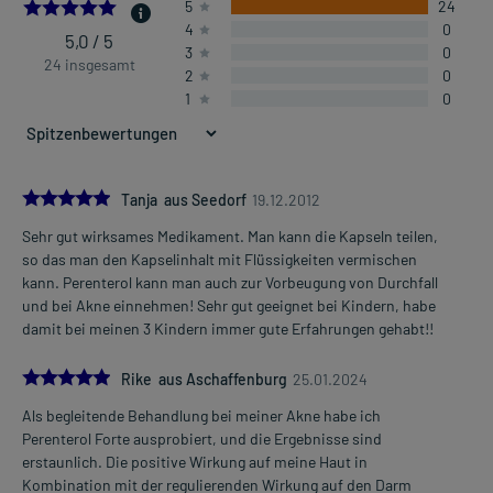
5.0
5
24
- Durchfälle unter Sondenernährung
4
0
- Akne, unterstützende Behandlung
5,0 / 5
3
0
24 insgesamt
2
0
1
0
Dosierung und Anwendungshinweise:
Kinder ab 2 Jahren und Erwachsene
1 Kapsel
1-2 Kapseln pro Tag
vor der Mahlzeit
5.0
Tanja aus Seedorf
19.12.2012
Sehr gut wirksames Medikament. Man kann die Kapseln teilen,
Kinder ab 2 Jahren und Erwachsene
Mehr anzeigen
so das man den Kapselinhalt mit Flüssigkeiten vermischen
1 Kapsel
kann. Perenterol kann man auch zur Vorbeugung von Durchfall
3 Kapseln pro Tag
und bei Akne einnehmen! Sehr gut geeignet bei Kindern, habe
vor der Mahlzeit
damit bei meinen 3 Kindern immer gute Erfahrungen gehabt!!
Die Gesamtdosis sollte nicht ohne Rücksprache mit einem Arzt
5.0
oder Apotheker überschritten werden.
Rike aus Aschaffenburg
25.01.2024
Als begleitende Behandlung bei meiner Akne habe ich
Art der Anwendung?
Perenterol Forte ausprobiert, und die Ergebnisse sind
Nehmen Sie das Arzneimittel mit Flüssigkeit (z.B. 1 Glas Wasser)
erstaunlich. Die positive Wirkung auf meine Haut in
ein. Zur Erleichterung der Einnahme können Sie die Kapsel öffnen
Kombination mit der regulierenden Wirkung auf den Darm