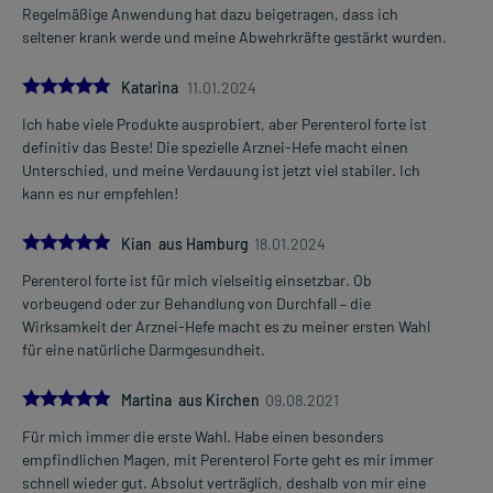
Regelmäßige Anwendung hat dazu beigetragen, dass ich
Eine vom Arzt verordnete Dosierung kann von den Angaben der
seltener krank werde und meine Abwehrkräfte gestärkt wurden.
Packungsbeilage abweichen. Da der Arzt sie individuell abstimmt,
sollten Sie das Arzneimittel daher nach seinen Anweisungen
5.0
anwenden.
Katarina
11.01.2024
Ich habe viele Produkte ausprobiert, aber Perenterol forte ist
definitiv das Beste! Die spezielle Arznei-Hefe macht einen
Gegenanzeigen:
Unterschied, und meine Verdauung ist jetzt viel stabiler. Ich
Was spricht gegen eine Anwendung?
kann es nur empfehlen!
Immer:
5.0
- Überempfindlichkeit gegen die Inhaltsstoffe
Kian aus Hamburg
18.01.2024
- Patienten mit liegendem Zentralvenenkatheter
Perenterol forte ist für mich vielseitig einsetzbar. Ob
vorbeugend oder zur Behandlung von Durchfall – die
Unter Umständen - sprechen Sie hierzu mit Ihrem Arzt oder
Wirksamkeit der Arznei-Hefe macht es zu meiner ersten Wahl
Apotheker:
für eine natürliche Darmgesundheit.
- Abwehrschwäche, z. B. HIV-Infektionen, Organtransplantationen,
langzeitig hochdosierte Kortisonbehandlung
5.0
Martina aus Kirchen
09.08.2021
Welche Altersgruppe ist zu beachten?
Für mich immer die erste Wahl. Habe einen besonders
- Säuglinge und Kleinkinder unter 2 Jahren: Das Arzneimittel darf
empfindlichen Magen, mit Perenterol Forte geht es mir immer
nur nach Rücksprache mit einem Arzt oder unter ärztlicher
schnell wieder gut. Absolut verträglich, deshalb von mir eine