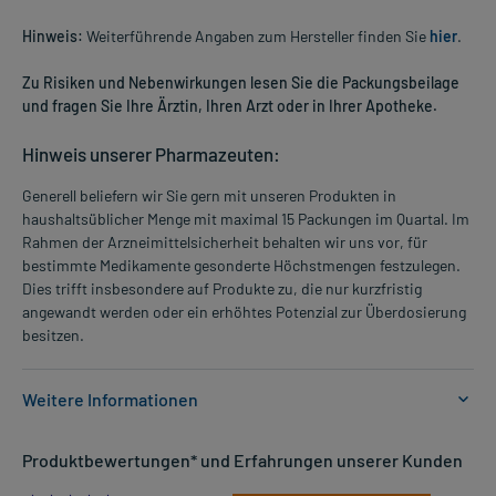
Hinweis:
Weiterführende Angaben zum Hersteller finden Sie
hier
.
Zu Risiken und Nebenwirkungen lesen Sie die Packungsbeilage
und fragen Sie Ihre Ärztin, Ihren Arzt oder in Ihrer Apotheke.
Hinweis unserer Pharmazeuten:
Generell beliefern wir Sie gern mit unseren Produkten in
haushaltsüblicher Menge mit maximal 15 Packungen im Quartal. Im
Rahmen der Arzneimittelsicherheit behalten wir uns vor, für
bestimmte Medikamente gesonderte Höchstmengen festzulegen.
Dies trifft insbesondere auf Produkte zu, die nur kurzfristig
angewandt werden oder ein erhöhtes Potenzial zur Überdosierung
besitzen.
Weitere Informationen
Anwendungsgebiete:
Produktbewertungen* und Erfahrungen unserer Kunden
- Durchfälle, vor allem, wenn sie akut sind
- Vorbeugung und Behandlung von Reisedurchfällen