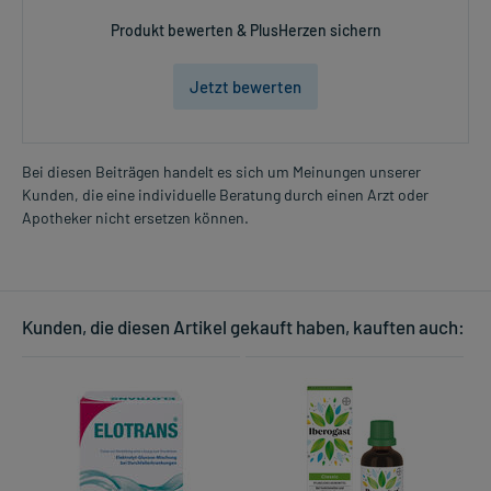
Apotheker.
Produkt bewerten & PlusHerzen sichern
Für die Information an dieser Stelle werden vor allem
Nebenwirkungen berücksichtigt, die bei mindestens einem von
Jetzt bewerten
1.000 behandelten Patienten auftreten.
Zusammensetzung:
Bei diesen Beiträgen handelt es sich um Meinungen unserer
Kunden, die eine individuelle Beratung durch einen Arzt oder
mindestens
Apotheker nicht ersetzen können.
Wirkstoff
Saccharomyces boulardii
4500000000 Keime
Saccharomyces boulardii,
Wirkstoff
250 mg
Trockenhefe
Hilfsstoff
Lactose-1-Wasser
+
Kunden, die diesen Artikel gekauft haben, kauften auch:
Hilfsstoff
Magnesium stearat
+
Hilfsstoff
Gelatine
+
Hilfsstoff
Natriumdodecylsulfat
+
Hilfsstoff
Titandioxid
+
Wirkungsweise:
Wie wirkt der Inhaltsstoff des Arzneimittels?