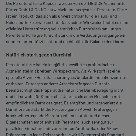
Die Perenterol forte Kapseln werden von der MEDICE Arzneimittel
Pütter GmbH & Co.KG entwickelt und hergestellt. Perenterol Forte
ist ein Produkt, das sich als unverzichtbar für die Haus- und
Reiseapotheke erwiesen hat. Dank seiner Wirkweise bietet es eine
effektive Unterstützung bei sämtlichen Durchfallerkrankungen.
Perenterol Forte greift nicht stark in die Verdauungsvorgänge ein,
sondern unterstützt sanft und nachhaltig die Balance des Darms.
Natürlich stark gegen Durchfall
Perenterol forte ist ein langjährig bewährtes probiotisches
Arzneimittel mit breitem Wirkspektrum. Als Wirkstoff ist eine
spezielle Arznei-Hefe, Saccharomyces boulardii, hochkonzentriert
enthalten. Entgegen anderer Arzneistoffe gegen Durchfall
beeinträchtigt das Präparat die natürliche Darmbewegung nicht
und ist sowohl für Kinder ab 2 Jahren, als auch Menschen mit
empfindlichem Darm geeignet. Es entgiftet und regeneriert die
Darmflora und stärkt die körpereigenen Abwehrkräfte gegen
krankheitserregende Mikroorganismen. Aufgrund dieser
Eigenschaften empfiehlt sich Perenterol auch sehr gut zur
parallelen Einnahme mit verordneten Antibiotika oder Akne-
Präparaten. In jeder Reiseapotheke wird Perenterol als Standard