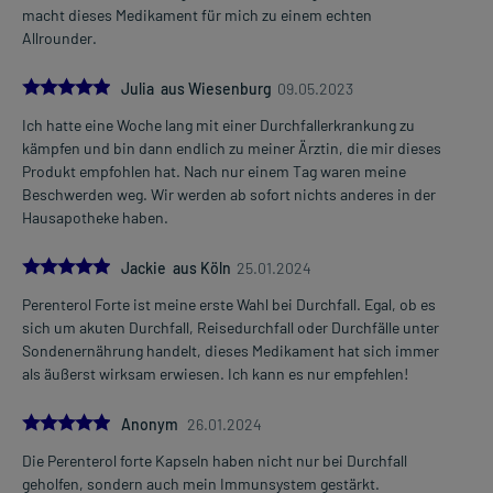
und den Inhalt mit Wasser, Tee oder Nahrung gemischt
macht dieses Medikament für mich zu einem echten
einnehmen.
Allrounder.
Dauer der Anwendung?
5.0
Julia aus Wiesenburg
09.05.2023
Die Anwendungsdauer richtet sich nach der Art der Beschwerden
und/oder dem Verlauf der Erkrankung.
Ich hatte eine Woche lang mit einer Durchfallerkrankung zu
Bei Durchfall: Ohne ärztlichen Rat sollten Sie das Arzneimittel
kämpfen und bin dann endlich zu meiner Ärztin, die mir dieses
nicht länger als 2 Tage anwenden, wenn keine Besserung der
Produkt empfohlen hat. Nach nur einem Tag waren meine
Beschwerden nach dieser Zeit eingetreten ist. Die
Beschwerden weg. Wir werden ab sofort nichts anderes in der
Anwendungsdauer sollte auch nach eingetretener
Hausapotheke haben.
Beschwerdefreiheit noch einige Tage betragen.
5.0
Jackie aus Köln
25.01.2024
Überdosierung?
Bei einer Überdosierung kann es unter anderem zu Blähungen
Perenterol Forte ist meine erste Wahl bei Durchfall. Egal, ob es
kommen. Maßnahmen sind in der Regel nicht erforderlich. Im
sich um akuten Durchfall, Reisedurchfall oder Durchfälle unter
Zweifelsfall wenden Sie sich an Ihren Arzt.
Sondenernährung handelt, dieses Medikament hat sich immer
als äußerst wirksam erwiesen. Ich kann es nur empfehlen!
Generell gilt: Achten Sie vor allem bei Säuglingen, Kleinkindern und
älteren Menschen auf eine gewissenhafte Dosierung. Im
5.0
Anonym
26.01.2024
Zweifelsfalle fragen Sie Ihren Arzt oder Apotheker nach etwaigen
Die Perenterol forte Kapseln haben nicht nur bei Durchfall
Auswirkungen oder Vorsichtsmaßnahmen.
geholfen, sondern auch mein Immunsystem gestärkt.