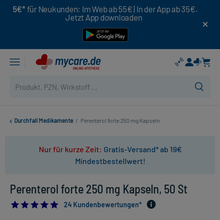
5€*
für Neukunden: Im Web ab 55€ | In der App ab 35€.
Jetzt App downloaden
Durchfall Medikamente
/
Perenterol forte 250 mg Kapseln
Nur für kurze Zeit:
Gratis-Versand* ab 19€
Mindestbestellwert!
Perenterol forte 250 mg Kapseln, 50 St
5.0
24 Kundenbewertungen*