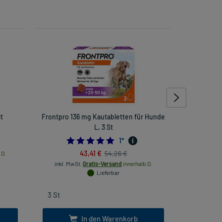
t
Frontpro 136 mg Kautabletten für Hunde
Frontpro 2
L, 3 St
0909090909
5.0
1
*
inkl. Mw
43,41 €
54,26 €
 D.
inkl. MwSt.
Gratis-Versand
innerhalb D.
Lieferbar
In den Warenkorb