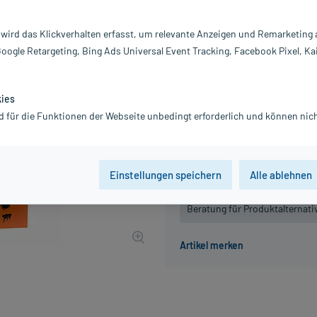
Darreichung:
Fl
Inhalt:
2 
 wird das Klickverhalten erfasst, um relevante Anzeigen und Remarketing
PZN:
0
Google Retargeting, Bing Ads Universal Event Tracking, Facebook Pixel, Ka
Hersteller:
C
Information:
4,49 €
kies
UVP
5,99 €
45
Plus
d für die Funktionen der Webseite unbedingt erforderlich und können nich
inkl. MwSt.
zzgl.
Versandkosten
Einstellungen speichern
Alle ablehnen
Der Artikel ist momentan nicht
Beratung für Produktalternat