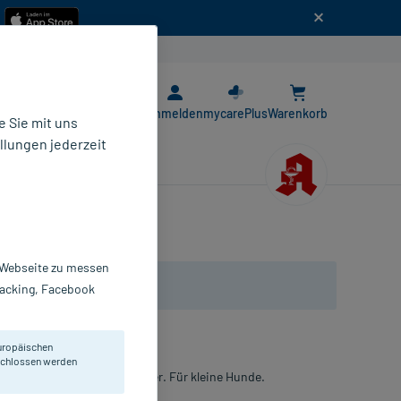
n
E-Rezept App
Anmelden
mycarePlus
Warenkorb
 Sie mit uns
llungen jederzeit
r Webseite zu messen
Tracking, Facebook
uropäischen
eschlossen werden
usen und anderem Ungeziefer. Für kleine Hunde.