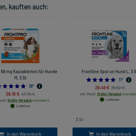
en, kauften auch:
 68 mg Kautabletten für Hunde
Frontline Spot on Hund L, 3 S
M, 3 St
4.90909
11
*
5.0
18
*
28,49 €
39,52 €
38,16 €
47,70 €
inkl. MwSt.
Gratis-Versand
innerhalb
Lieferbar
MwSt.
Gratis-Versand
innerhalb D.
Lieferbar
In den Warenkorb
In den Warenkorb