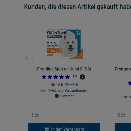
Kunden, die diesen Artikel gekauft hab
Frontline Spot on Hund S, 3 St
Frontpro
5.0
11
*
18,49 €
28,84 €
inkl. MwSt.
zzgl.
Versandkosten
Lieferbar
inkl. 
In den Warenkorb