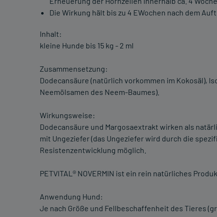
Erneuerung der Hornzellen innerhalb ca. 4 Woche
Die Wirkung hält bis zu 4 EWochen nach dem Auf
Inhalt:
kleine Hunde bis 15 kg - 2 ml
Zusammensetzung:
Dodecansäure (natürlich vorkommen im Kokosäl), Is
Neemölsamen des Neem-Baumes).
Wirkungsweise:
Dodecansäure und Margosaextrakt wirken als natärl
mit Ungeziefer (das Ungeziefer wird durch die spezi
Resistenzentwicklung möglich.
PETVITAL® NOVERMIN ist ein rein natürliches Produk
Anwendung Hund:
Je nach Größe und Fellbeschaffenheit des Tieres (groß