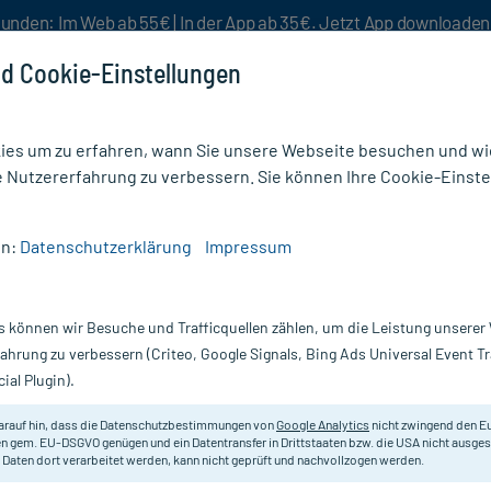
unden: Im Web ab 55€ | In der App ab 35€. Jetzt App downloade
d Cookie-Einstellungen
es um zu erfahren, wann Sie unsere Webseite besuchen und wie
e Nutzererfahrung zu verbessern. Sie können Ihre Cookie-Einste
nlösen
Rezeptur
Aktion %
en:
Datenschutzerklärung
Impressum
e
/
Petvital Novermin für Hunde bis 15 kg
s können wir Besuche und Trafficquellen zählen, um die Leistung unsere
Nur für kurze Zeit:
Gratis-Versand* ab 19€ Mindestbestellwert!
fahrung zu verbessern (Criteo, Google Signals, Bing Ads Universal Event 
ial Plugin).
is 15 kg, 2 ml
Petvital
arauf hin, dass die Datenschutzbestimmungen von
Google Analytics
nicht zwingend den E
n gem. EU-DSGVO genügen und ein Datentransfer in Drittstaaten bzw. die USA nicht ausg
 Daten dort verarbeitet werden, kann nicht geprüft und nachvollzogen werden.
Zur Abwehr von Zecken, Flöhen, Lä