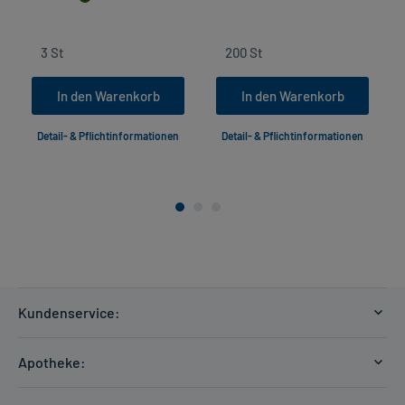
In den Warenkorb
In den Warenkorb
Detail- & Pflichtinformationen
Detail- & Pflichtinformationen
Kundenservice:
Versandkosten
Apotheke:
Zahlungsarten
Ratgeber
Kontakt