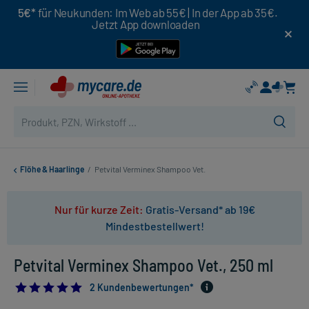
5€*
für Neukunden: Im Web ab 55€ | In der App ab 35€.
Jetzt App downloaden
Flöhe & Haarlinge
/
Petvital Verminex Shampoo Vet.
Nur für kurze Zeit:
Gratis-Versand* ab 19€
Mindestbestellwert!
Petvital Verminex Shampoo Vet., 250 ml
5.0
2 Kundenbewertungen*