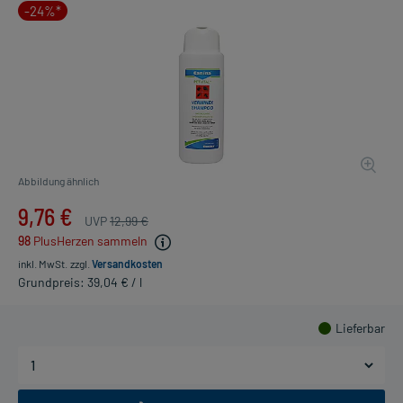
-24%*
Abbildung ähnlich
9,76 €
UVP
12,99 €
98
PlusHerzen sammeln
inkl. MwSt.
zzgl.
Versandkosten
Grundpreis: 39,04 € / l
Lieferbar