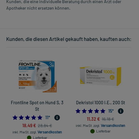
Kunden, die eine individuelle Beratung durch einen Arzt oder
Apotheker nicht ersetzen können.
Kunden, die diesen Artikel gekauft haben, kauften auch:
Frontline Spot on Hund S, 3
Dekristol 1000 I.E., 200 St
St
4.8666666666666
15
*
5.0
11
*
11,32 €
16,18 €
18,49 €
28,84 €
inkl. MwSt.
zzgl.
Versandkosten
Lieferbar
inkl. MwSt.
zzgl.
Versandkosten
Lieferbar