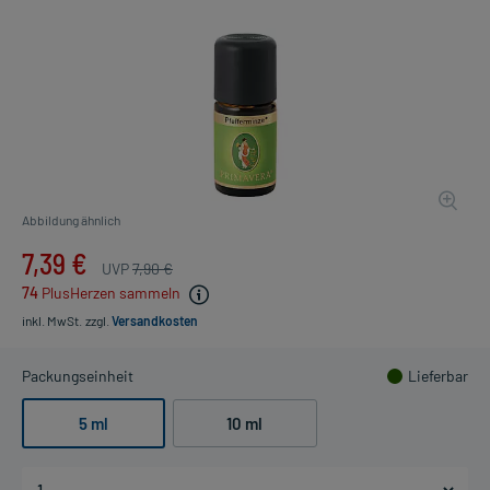
Abbildung ähnlich
7,39 €
UVP
7,90 €
74
PlusHerzen sammeln
inkl. MwSt.
zzgl.
Versandkosten
Packungseinheit
Lieferbar
5 ml
10 ml