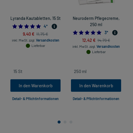
Lyranda Kautabletten, 15 St
Neuroderm Pflegecreme,
250 ml
5.0
4
*
5.0
3
*
9,40 €
11,75 €
12,42 €
14,79 €
inkl. MwSt.
zzgl.
Versandkosten
Lieferbar
inkl. MwSt.
zzgl.
Versandkosten
Lieferbar
In den Warenkorb
In den Warenkorb
Detail- & Pflichtinformationen
Detail- & Pflichtinformationen