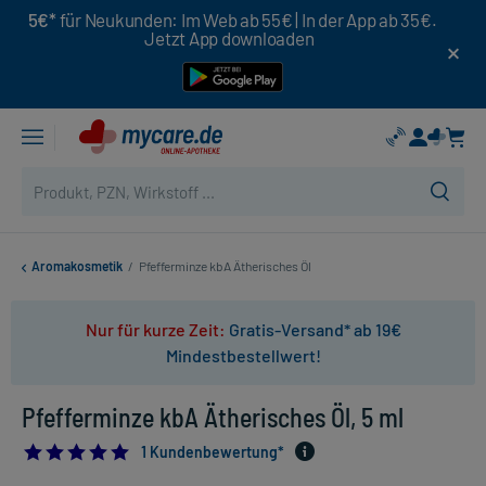
5€*
für Neukunden: Im Web ab 55€ | In der App ab 35€.
Jetzt App downloaden
Aromakosmetik
/
Pfefferminze kbA Ätherisches Öl
Nur für kurze Zeit:
Gratis-Versand* ab 19€
Mindestbestellwert!
Pfefferminze kbA Ätherisches Öl, 5 ml
5.0
1 Kundenbewertung*