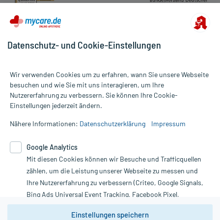
Datenschutz- und Cookie-Einstellungen
Wir verwenden Cookies um zu erfahren, wann Sie unsere Webseite
besuchen und wie Sie mit uns interagieren, um Ihre
Nutzererfahrung zu verbessern. Sie können Ihre Cookie-
Alle Preise gelten inkl. MwSt., ggf. zzgl. Versandkosten
Einstellungen jederzeit ändern.
Informationen auf dieser Website werden ausschließlich für
informative Zwecke zur Verfügung gestellt. Sie ersetzen keinesfalls
Nähere Informationen:
Datenschutzerklärung
Impressum
die Untersuchung und Behandlung durch einen Arzt. Bitte
beachten Sie, dass hierdurch weder Diagnosen gestellt noch
Google Analytics
Therapien eingeleitet werden können. | Diese Webseite benutzt
Mit diesen Cookies können wir Besuche und Trafficquellen
Google Analytics. Lesen Sie bitte dazu die wichtigen Hinweise in
unserer Datenschutzerklärung. Für den Widerruf einer Bestellung
zählen, um die Leistung unserer Webseite zu messen und
nutzen Sie das Formular:
Ihre Nutzererfahrung zu verbessern (Criteo, Google Signals,
Bing Ads Universal Event Tracking, Facebook Pixel,
Vertrag widerrufen
Youtube-Social Plugin).
Einstellungen speichern